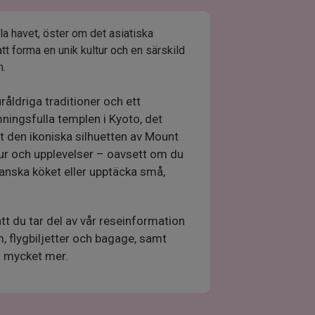
la havet, öster om det asiatiska
att forma en unik kultur och en särskild
n.
åldriga traditioner och ett
ningsfulla templen i Kyoto, det
t den ikoniska silhuetten av Mount
natur och upplevelser – oavsett om du
panska köket eller upptäcka små,
tt du tar del av vår reseinformation
, flygbiljetter och bagage, samt
h mycket mer.