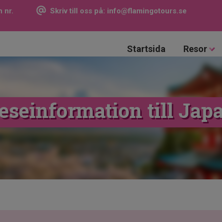
 nr.
Skriv till oss på:
info@flamingotours.se
Startsida
Resor
eseinformation till Jap