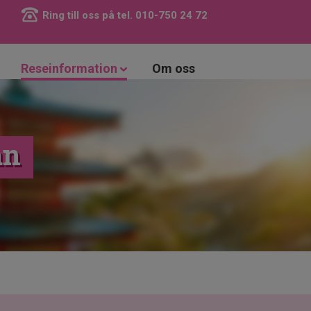
Ring till oss på tel.
010-750 24 72
Reseinformation
Om oss
an