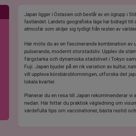
Japan ligger i Östasien och består av en ögrupp i Stil
fastlandet. Landets geografiska läge har bidragit till 
atmosfär som skiljer sig tydligt från resten av världe
Här möts du av en fascinerande kombination av ur
pulserande, modernt storstadsliv. Upplev de stäm
färgstarka och dynamiska stadslivet i Tokyo sam
Fuji. Japan bjuder på en rik variation av kultur, 
vill uppleva körsbärsblomningen, utforska det ja
lokala kvarter.
Planerar du en resa till Japan rekommenderar vi a
nedan. Här hittar du praktisk vägledning om visum
värdefulla tips om vaccinationer, bästa restid oc