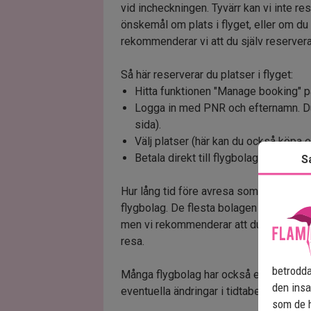
vid incheckningen. Tyvärr kan vi inte re
önskemål om plats i flyget, eller om du
rekommenderar vi att du själv reservera
Så här reserverar du platser i flyget:
Hitta funktionen "Manage booking" p
Logga in med PNR och efternamn. Du 
sida).
Välj platser (här kan du också köpa 
Betala direkt till flygbolaget.
S
Hur lång tid före avresa som du kan reser
flygbolag. De flesta bolagen öppnar pl
men vi rekommenderar att du försöker bo
resa.
betrodda
Många flygbolag har också en app där du 
den insa
eventuella ändringar i tidtabellen och f
som de h