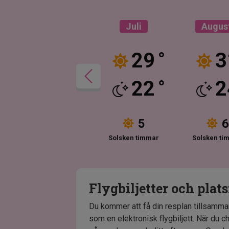
Juni
Juli
Augus
25
29
3
°
°
18
22
2
°
°
4
5
6
Solsken timmar
Solsken timmar
Solsken ti
Flygbiljetter och plat
Du kommer att få din resplan tillsamm
som en elektronisk flygbiljett. När du 