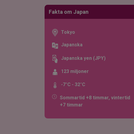
Fakta om Japan
Tokyo
Japanska
Japanska yen (JPY)
123 miljoner
-7°C - 32°C
Sommartid +8 timmar, vintertid
+7 timmar