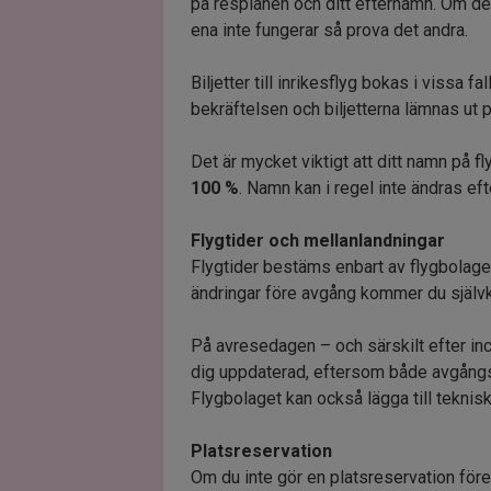
på resplanen och ditt efternamn. Om d
ena inte fungerar så prova det andra.
Biljetter till inrikesflyg bokas i vissa fa
bekräftelsen och biljetterna lämnas ut
Det är mycket viktigt att ditt namn på fl
100 %
. Namn kan i regel inte ändras eft
Flygtider och mellanlandningar
Flygtider bestäms enbart av flygbolage
ändringar före avgång kommer du självkl
På avresedagen – och särskilt efter inch
dig uppdaterad, eftersom både avgångs
Flygbolaget kan också lägga till teknisk
Platsreservation
Om du inte gör en platsreservation före