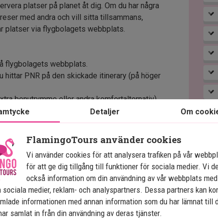
servera platser på planet åt dig. Om du har några
 reser med andra och vill sitta tillsammans,
r platser via flygbolagets webbplats.
å flygbolagets webbplats.
hittar PNR på den skickade itinerary (på höger
extra benutrymme eller andra komfortalternativ).
amtycke
Detaljer
Om cooki
vera plats i flyget varierar från flygbolag till
FlamingoTours använder cookies
atsbokningen mellan 72 och 24 timmar före avgång,
Vi använder cookies för att analysera trafiken på vår webbp
ka platser så snart du har fått bekräftelse på din
för att ge dig tillgång till funktioner för sociala medier. Vi d
också information om din användning av vår webbplats med
 sociala medier, reklam- och analyspartners. Dessa partners kan k
kan välja platser, beställa specialmåltider, följa
mlade informationen med annan information som du har lämnat till 
å meddelanden direkt på din telefon.
ar samlat in från din användning av deras tjänster.