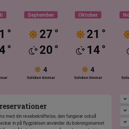
ti
September
Oktober
N
1
27
21
°
°
°
4
20
14
°
°
°
4
4
mmar
Solsken timmar
Solsken timmar
Sol
sreservationer
ans med din resebekräftelse, den fungerar också
checkar in på flygplatsen använder du bokningsnumret