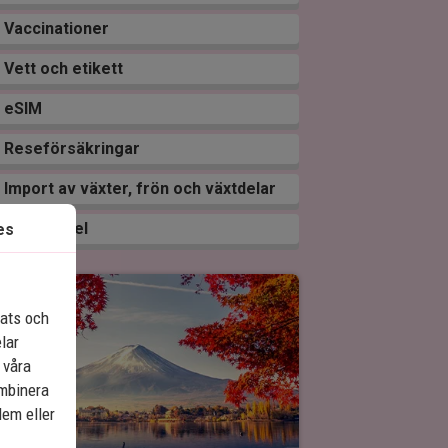
Vaccinationer
Vett och etikett
eSIM
Reseförsäkringar
Import av växter, frön och växtdelar
Läkemedel
es
Se karta
lats och
elar
 våra
ombinera
dem eller