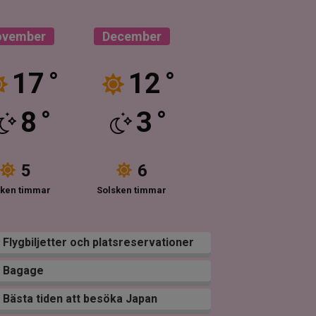
ovember
December
17
12
°
°
8
3
°
°
5
6
sken timmar
Solsken timmar
Flygbiljetter och platsreservationer
Bagage
Bästa tiden att besöka Japan