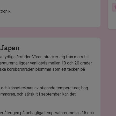
tronik
a Japan
 tydliga årstider. Våren sträcker sig från mars till
eraturerna ligger vanligtvis mellan 10 och 20 grader,
iska körsbärsträden blommar som ett tecken på
r och kännetecknas av stigande temperaturer, hög
ommaren, och särskilt i september, kan det
der återigen på behagliga temperaturer mellan 15 och