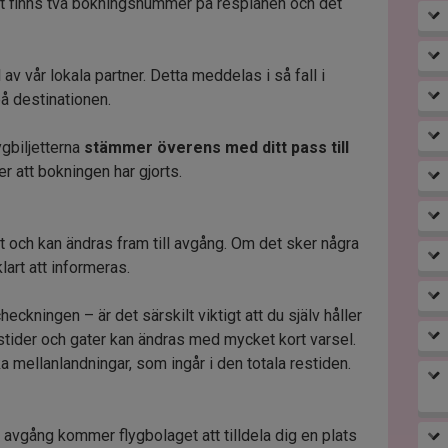
et finns två bokningsnummer på resplanen och det
ll av vår lokala partner. Detta meddelas i så fall i
 på destinationen.
ygbiljetterna
stämmer överens med ditt pass till
er att bokningen har gjorts.
t och kan ändras fram till avgång. Om det sker några
art att informeras.
eckningen – är det särskilt viktigt att du själv håller
tider och gater kan ändras med mycket kort varsel.
a mellanlandningar, som ingår i den totala restiden.
 avgång kommer flygbolaget att tilldela dig en plats