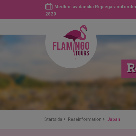
Medlem av danska Rejsegarantifonden
2829
R
Startsida
Reseinformation
Japan