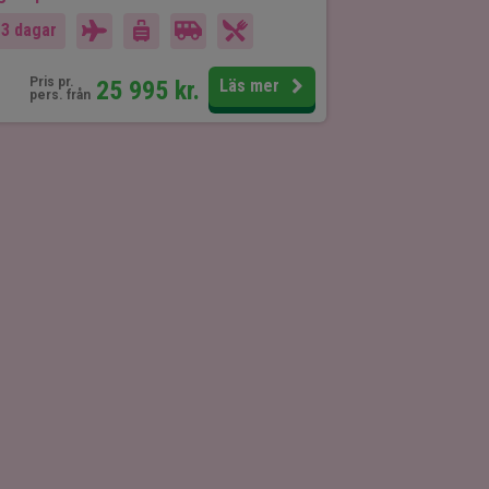
13 dagar
Pris pr.
25 995
kr.
Läs mer
pers. från