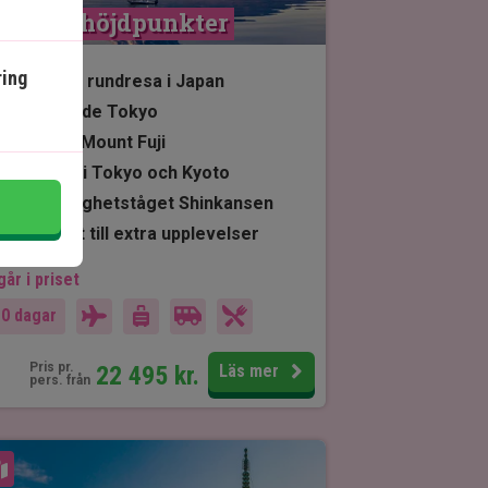
Japans höjdpunkter
ing
7 nätters rundresa i Japan
Pulserande Tokyo
Ikoniska Mount Fuji
Stadstur i Tokyo och Kyoto
Höghastighetståget Shinkansen
Möjlighet till extra upplevelser
går i priset
10 dagar
Pris pr.
22 495
kr.
Läs mer
pers. från
Se karta