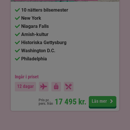
10 nätters bilsemester
New York
Niagara Falls
Amish-kultur
Historiska Gettysburg
Washington D.C.
Philadelphia
Ingår i priset
12 dagar
17 495
kr.
Pris pr.
Läs mer
pers. från