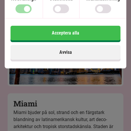
Acceptera alla
Avvisa
Miami
Miami bjuder på sol, strand och en färgstark
blandning av latinamerikansk kultur, art deco-
arkitektur och tropisk storstadskänsla. Staden är