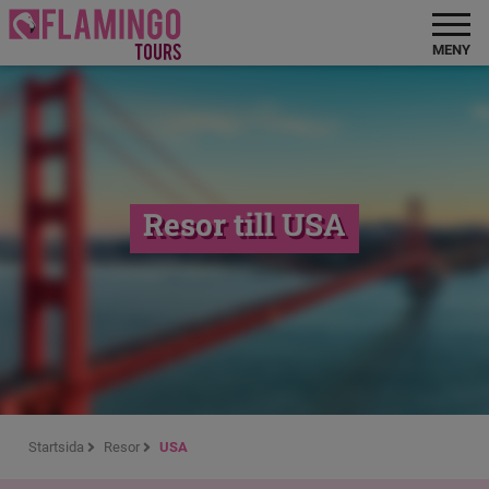
MENY
Resor till USA
Startsida
Resor
USA