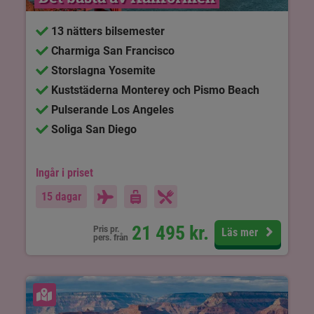
13 nätters bilsemester
Charmiga San Francisco
Storslagna Yosemite
Kuststäderna Monterey och Pismo Beach
Pulserande Los Angeles
Soliga San Diego
Ingår i priset
15 dagar
21 495
kr.
Pris pr.
Läs mer
pers. från
Se karta