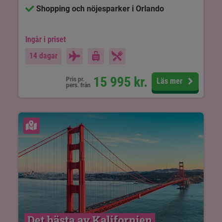
Shopping och nöjesparker i Orlando
Ingår i priset
14 dagar
15 995
kr.
Pris pr.
Läs mer
pers. från
Se karta
Det bästa av Kalifornien