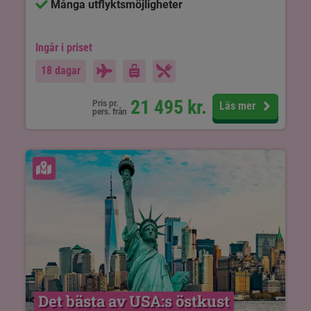
Många utflyktsmöjligheter
Ingår i priset
18 dagar
21 495
kr.
Pris pr.
Läs mer
pers. från
Se karta
Det bästa av USA:s östkust