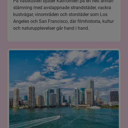
På västkusten bjuder Kalifornien på en helt annan
stämning med avslappnade strandstäder, vackra
kustvägar, vinområden och storstäder som Los
Angeles och San Francisco, där filmhistoria, kultur
och naturupplevelser går hand i hand.