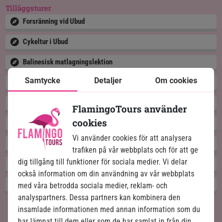
Tilläggsturer
Forsränning vid Ubud
Cykeltur i Ubud
Balinesisk matlagningslektion
Samtycke
Detaljer
Om cookies
Vandring på Batur-vulkanen
Äkta Bali
FlamingoTours använder
cookies
Magiska östra Bali
Vi använder cookies för att analysera
Tanah Lot-templet
trafiken på vår webbplats och för att ge
dig tillgång till funktioner för sociala medier. Vi delar
Besök i byar
också information om din användning av vår webbplats
Kintamani cykeltur i Ubud
med våra betrodda sociala medier, reklam- och
analyspartners. Dessa partners kan kombinera den
insamlade informationen med annan information som du
har lämnat till dem eller som de har samlat in från din