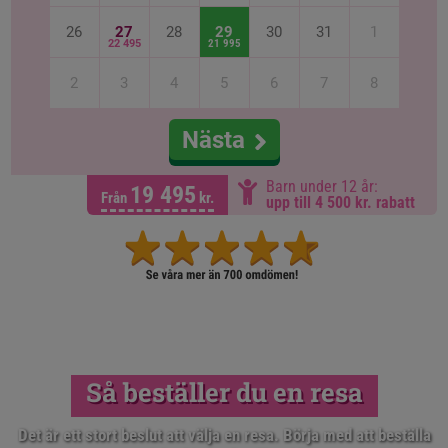
26
27
28
29
30
31
1
22 495
21 995
2
3
4
5
6
7
8
Nästa
Barn under 12 år:
19 495
Från
kr.
upp till 4 500 kr. rabatt
Så beställer du en resa
Det är ett stort beslut att välja en resa. Börja med att beställa