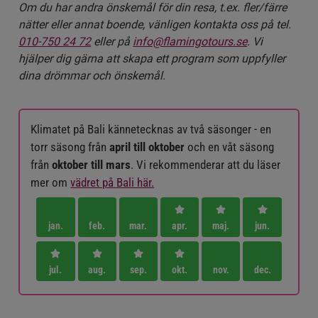
Om du har andra önskemål för din resa, t.ex. fler/färre
nätter eller annat boende, vänligen kontakta oss på tel.
010-750 24 72
eller på
info@flamingotours.se
. Vi
hjälper dig gärna att skapa ett program som uppfyller
dina drömmar och önskemål.
Klimatet på Bali kännetecknas av två säsonger - en
torr säsong från
april till oktober
och en våt säsong
från
oktober till mars
. Vi rekommenderar att du läser
mer om
vädret på Bali här.
jan.
feb.
mar.
apr.
maj.
jun.
jul.
aug.
sep.
okt.
nov.
dec.