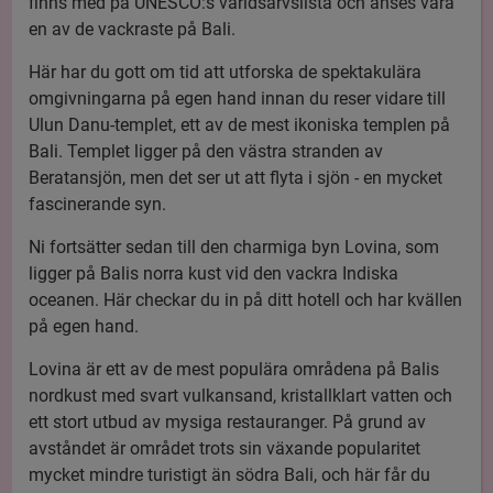
finns med på UNESCO:s världsarvslista och anses vara
en av de vackraste på Bali.
Här har du gott om tid att utforska de spektakulära
omgivningarna på egen hand innan du reser vidare till
Ulun Danu-templet, ett av de mest ikoniska templen på
Bali. Templet ligger på den västra stranden av
Beratansjön, men det ser ut att flyta i sjön - en mycket
fascinerande syn.
Ni fortsätter sedan till den charmiga byn Lovina, som
ligger på Balis norra kust vid den vackra Indiska
oceanen. Här checkar du in på ditt hotell och har kvällen
på egen hand.
Lovina är ett av de mest populära områdena på Balis
nordkust med svart vulkansand, kristallklart vatten och
ett stort utbud av mysiga restauranger. På grund av
avståndet är området trots sin växande popularitet
mycket mindre turistigt än södra Bali, och här får du