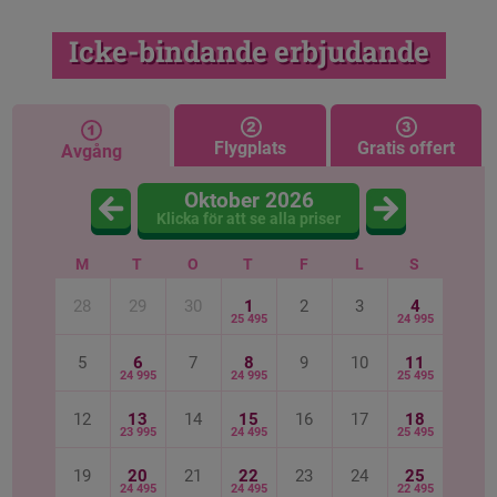
Icke-bindande erbjudande
Flygplats
Gratis offert
Avgång
Oktober 2026
Klicka för att se alla priser
M
T
O
T
F
L
S
28
29
30
1
2
3
4
25 495
24 995
5
6
7
8
9
10
11
24 995
24 995
25 495
12
13
14
15
16
17
18
23 995
24 495
25 495
19
20
21
22
23
24
25
24 495
24 495
22 495