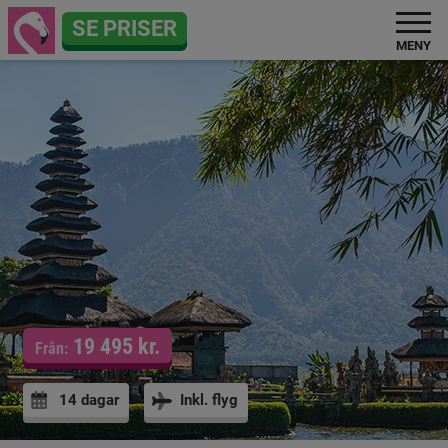
SE PRISER
MENY
19 495 kr.
Från:
14 dagar
Inkl. flyg