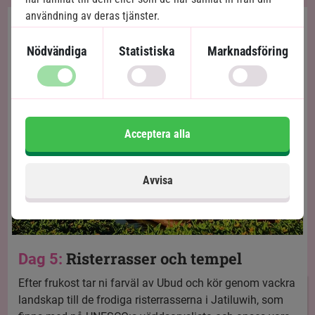
användning av deras tjänster.
Nödvändiga
Statistiska
Marknadsföring
Acceptera alla
Avvisa
Risterrasser och tempel
Dag 5:
Efter frukost tar ni farväl av Ubud och kör genom vackra
landskap till de frodiga risterrasserna i Jatiluwih, som