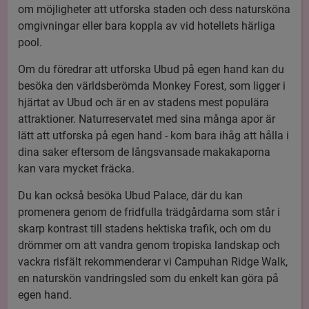
om möjligheter att utforska staden och dess natursköna
omgivningar eller bara koppla av vid hotellets härliga
pool.
Om du föredrar att utforska Ubud på egen hand kan du
besöka den världsberömda Monkey Forest, som ligger i
hjärtat av Ubud och är en av stadens mest populära
attraktioner. Naturreservatet med sina många apor är
lätt att utforska på egen hand - kom bara ihåg att hålla i
dina saker eftersom de långsvansade makakaporna
kan vara mycket fräcka.
Du kan också besöka Ubud Palace, där du kan
promenera genom de fridfulla trädgårdarna som står i
skarp kontrast till stadens hektiska trafik, och om du
drömmer om att vandra genom tropiska landskap och
vackra risfält rekommenderar vi Campuhan Ridge Walk,
en naturskön vandringsled som du enkelt kan göra på
egen hand.