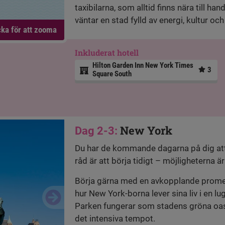
taxibilarna, som alltid finns nära till han
väntar en stad fylld av energi, kultur oc
cka för att zooma
Inkluderat hotell
Hilton Garden Inn New York Times
3
Square South
New York
Dag 2-3:
Du har de kommande dagarna på dig att 
råd är att börja tidigt – möjligheterna ä
Börja gärna med en avkopplande prome
hur New York-borna lever sina liv i en lu
Parken fungerar som stadens gröna oa
det intensiva tempot.