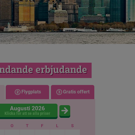
indande erbjudande
Flygplats
Gratis offert
Augusti 2026
Klicka för att se alla priser
O
T
F
L
S