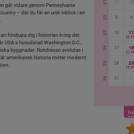
31
27
28
en går vidare genom Pennsylvania
ntry – där du får en unik inblick i en
32
3
4
.
33
10
11
kan fördjupa dig i historien kring det
22 9
år USA:s huvudstad Washington D.C.,
34
17
18
ska byggnader. Rundresan avslutas i
22 4
 där amerikansk historia möter modernt
35
24
25
tion.
18 9
36
31
1
Fr