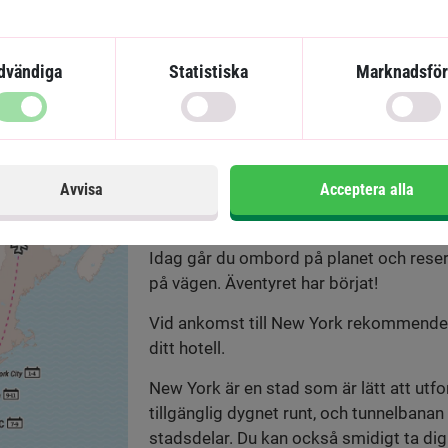
dvändiga
Statistiska
Marknadsför
Dagsprogram för resan
Avvisa
Acceptera alla
Ankomst till New Yor
Dag 1:
Idag går du ombord på planet och reser
på vägen. Äventyret har börjat!
Vid ankomst till New York rekommenderar v
ditt hotell.
New York är en stad som är lätt att utfo
tillgänglig dygnet runt, och tunnelbana
stadsdelar. Du kan också smidigt ta dig