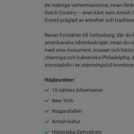
de mäktiga vattenmassorna, innan färd
Dutch Country – även känt som Amish Cou
livsstil präglad av enkelhet och tradition
Resan fortsätter till Gettysburg, där du 
amerikanska inbördeskriget, innan du n
med sina monument, museer och histori
charmiga och kulinariska Philadelphia,
storstadsliv i en stämningsfull kombina
Höjdpunkter:
10 nätters bilsemester
New York
Niagarafallen
Amish-kultur
Historiska Gettysburg