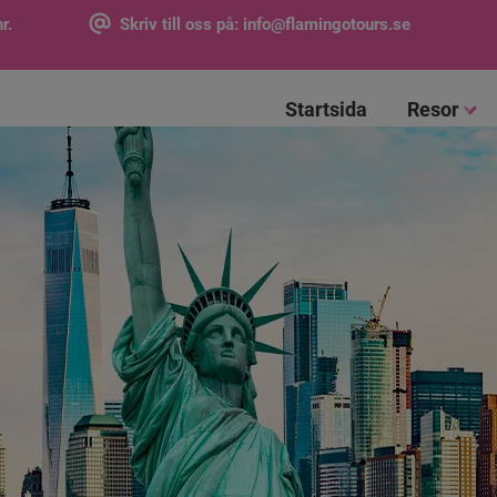
r.
Skriv till oss på:
info@flamingotours.se
Startsida
Resor