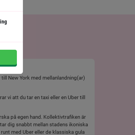
ing
k
 till New York med mellanlandning(ar)
i att du tar en taxi eller en Uber till
rska på egen hand. Kollektivtrafiken är
n tar dig snabbt mellan stadens ikoniska
 runt med Uber eller de klassiska gula