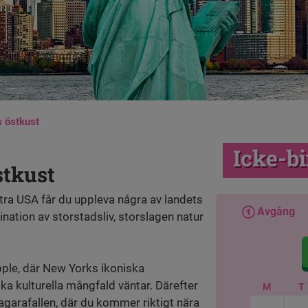
s östkust
Icke-b
stkust
tra USA får du uppleva några av landets
Avgång
ation av storstadsliv, storslagen natur
pple, där New Yorks ikoniska
ka kulturella mångfald väntar. Därefter
M
T
agarafallen, där du kommer riktigt nära