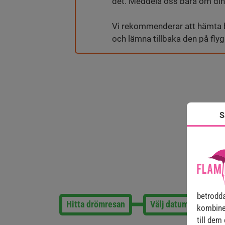
det. Meddela oss bara om di
Vi rekommenderar att hämta 
och lämna tillbaka den på fly
S
betrodda
Hitta drömresan
Välj datum och flygp
kombine
till dem