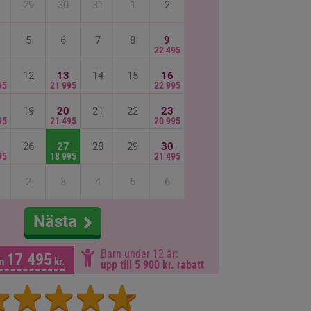
29
30
31
1
2
5
6
7
8
9
22 495
12
13
14
15
16
95
21 995
22 995
19
20
21
22
23
95
21 495
20 995
26
27
28
29
30
95
18 995
21 495
2
3
4
5
6
Nästa
Barn under 12 år:
17 495
ån
kr.
upp till 5 900 kr. rabatt