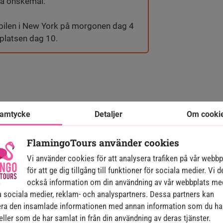
na önskemål.
bilen i New York på morgonen dag 4
gplatsen dag 10.
amtycke
Detaljer
Om cooki
Så beställer du en resa
FlamingoTours använder cookies
Vi använder cookies för att analysera trafiken på vår webb
Det är ett stort beslut att välja en resa. Börja med att beställa en
icke-bindande offert idag
för att ge dig tillgång till funktioner för sociala medier. Vi d
också information om din användning av vår webbplats me
 sociala medier, reklam- och analyspartners. Dessa partners kan
lats
Ta emot personlig offert
Se flygplan och skr
ra den insamlade informationen med annan information som du ha
 eller som de har samlat in från din användning av deras tjänster.