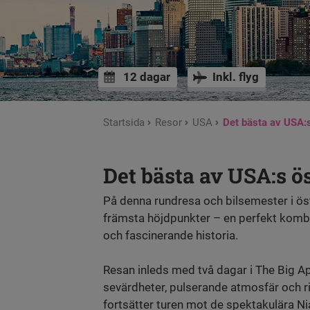
12 dagar
Inkl. flyg
Startsida
Resor
USA
Det bästa av USA:
Det bästa av USA:s ö
På denna rundresa och bilsemester i ös
främsta höjdpunkter – en perfekt kombin
och fascinerande historia.
Resan inleds med två dagar i The Big A
sevärdheter, pulserande atmosfär och ri
fortsätter turen mot de spektakulära Ni