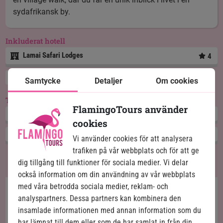
sydafrikansk by.
Inkluderat hotell
Lamai Safari Lodges
4
Helpension
Samtycke
Detaljer
Om cookies
Tilläggsturer
FlamingoTours använder
ATV-tur i Sydafrika med game drive
cookies
Village Walk
Vi använder cookies för att analysera
trafiken på vår webbplats och för att ge
dig tillgång till funktioner för sociala medier. Vi delar
också information om din användning av vår webbplats
med våra betrodda sociala medier, reklam- och
analyspartners. Dessa partners kan kombinera den
insamlade informationen med annan information som du
har lämnat till dem eller som de har samlat in från din