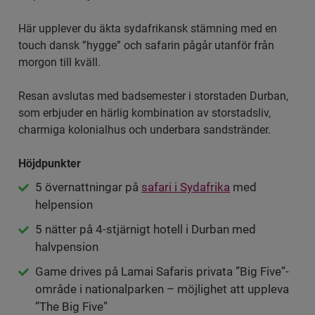
Här upplever du äkta sydafrikansk stämning med en
touch dansk ”hygge” och safarin pågår utanför från
morgon till kväll.
Resan avslutas med badsemester i storstaden Durban,
som erbjuder en härlig kombination av storstadsliv,
charmiga kolonialhus och underbara sandstränder.
Höjdpunkter
5 övernattningar på
safari i Sydafrika
med
helpension
5 nätter på 4-stjärnigt hotell i Durban med
halvpension
Game drives på Lamai Safaris privata ”Big Five”-
område i nationalparken – möjlighet att uppleva
”The Big Five”