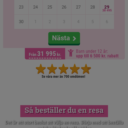
23
24
25
26
27
28
29
38 495
30
1
2
3
4
5
6
Nästa
Barn under 12 år:
31 995
Från
kr.
upp till 6 500 kr. rabatt
Så beställer du en resa
Det är ett stort beslut att välja en resa. Börja med att beställa