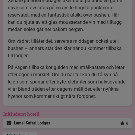
Senare på eftermiddagen åker du ut på ännu en game
drive som avslutas på en av de högsta punkterna i
reservatet, med en fantastisk utsikt över bushen. Här
kan du njuta av ett glas mousserande vin med tilltugg
medan solen går ner bakom bergen.
Om vädret tillåter det, serveras middagen också ute i
bushen – annars står den klar när du kommer tillbaka
till lodgen.
På vägen tillbaka kör guiden med strålkastare och letar
efter ögon i mörkret. Om du har tur kan du få syn på
lejon som spanar efter byte, elefanter som halvsovande
vilar bland träden efter dagens måltider, eller nyfikna
hyenor som kommer riktigt nära fordonet.
Inkluderat hotell
Lamai Safari Lodges
4