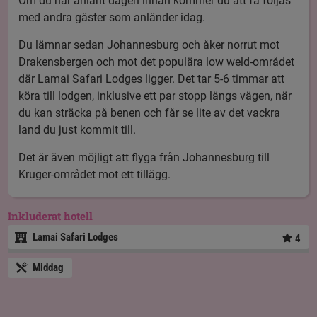
Om du har anlänt dagen innan kommer du att få följas
med andra gäster som anländer idag.
Du lämnar sedan Johannesburg och åker norrut mot
Drakensbergen och mot det populära low weld-området
där Lamai Safari Lodges ligger. Det tar 5-6 timmar att
köra till lodgen, inklusive ett par stopp längs vägen, när
du kan sträcka på benen och får se lite av det vackra
land du just kommit till.
Det är även möjligt att flyga från Johannesburg till
Kruger-området mot ett tillägg.
Inkluderat hotell
Lamai Safari Lodges
4
Middag