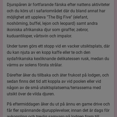
Djurspåren är fortfarande färska efter nattens aktiviteter
och du körs ut i safariområdet där du bland annat har
möjlighet att uppleva "The Big Five" (elefant,
noshörning, buffel, lejon och leopard) samt andra
ikoniska afrikanska djur som giraffer, zebror,
kuduantiloper, vårtsvin och impalor.
Under turen görs ett stopp vid en vacker utsiktsplats, där
du kan njuta av en kopp kaffe eller te och den
sydafrikanska kexliknande delikatessen rusk, medan du
värms av solens första strålar.
Därefter åker du tillbaka och äter frukost på lodgen, och
sedan finns det tid att koppla av vid poolen eller vid
någon av de små utsiktsplatserna/terrasserna med
utsikt över de vilda djuren.
På eftermiddagen åker du ut på ännu en game drive och
får fler spännande djurupplevelser, innan det är dags för
avkoppling och trevlig samvaro på lodgen fram till