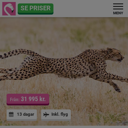
SE PRISER
MENY
31 995 kr.
Från:
13 dagar
Inkl. flyg