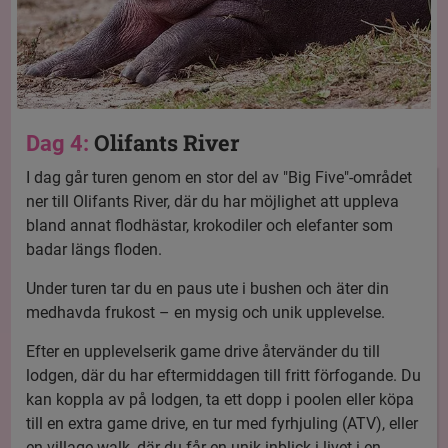
Olifants River
Dag 4:
I dag går turen genom en stor del av "Big Five"-området
ner till Olifants River, där du har möjlighet att uppleva
bland annat flodhästar, krokodiler och elefanter som
badar längs floden.
Under turen tar du en paus ute i bushen och äter din
medhavda frukost – en mysig och unik upplevelse.
Efter en upplevelserik game drive återvänder du till
lodgen, där du har eftermiddagen till fritt förfogande. Du
kan koppla av på lodgen, ta ett dopp i poolen eller köpa
till en extra game drive, en tur med fyrhjuling (ATV), eller
en village walk, där du får en unik inblick i livet i en