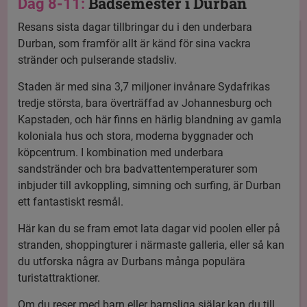
Badsemester i Durban
Dag 8-11:
Resans sista dagar tillbringar du i den underbara
Durban, som framför allt är känd för sina vackra
stränder och pulserande stadsliv.
Staden är med sina 3,7 miljoner invånare Sydafrikas
tredje största, bara överträffad av Johannesburg och
Kapstaden, och här finns en härlig blandning av gamla
koloniala hus och stora, moderna byggnader och
köpcentrum. I kombination med underbara
sandstränder och bra badvattentemperaturer som
inbjuder till avkoppling, simning och surfing, är Durban
ett fantastiskt resmål.
Här kan du se fram emot lata dagar vid poolen eller på
stranden, shoppingturer i närmaste galleria, eller så kan
du utforska några av Durbans många populära
turistattraktioner.
Om du reser med barn eller barnsliga själar kan du till