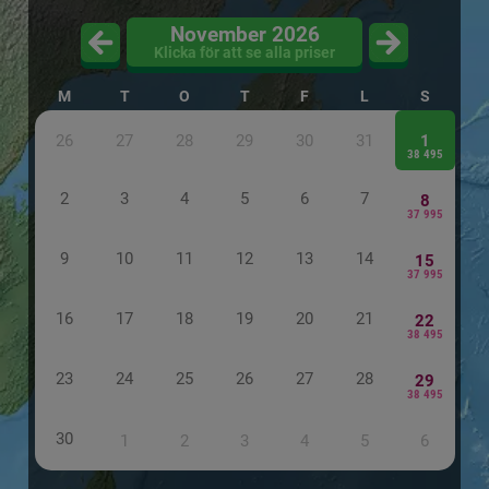
November 2026
Klicka för att se alla priser
M
T
O
T
F
L
S
26
27
28
29
30
31
1
38 495
2
3
4
5
6
7
8
37 995
9
10
11
12
13
14
15
37 995
16
17
18
19
20
21
22
38 495
23
24
25
26
27
28
29
38 495
30
1
2
3
4
5
6