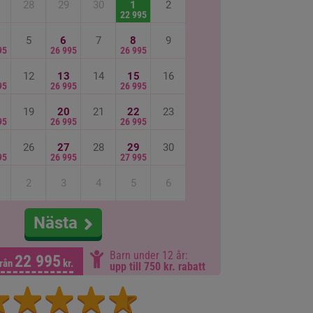
28
29
30
1
2
22 995
5
6
7
8
9
95
26 995
26 995
12
13
14
15
16
95
26 995
26 995
19
20
21
22
23
95
26 995
26 995
26
27
28
29
30
95
26 995
27 995
2
3
4
5
6
Nästa
Barn under 12 år:
22 995
rån
kr.
upp till 750 kr. rabatt