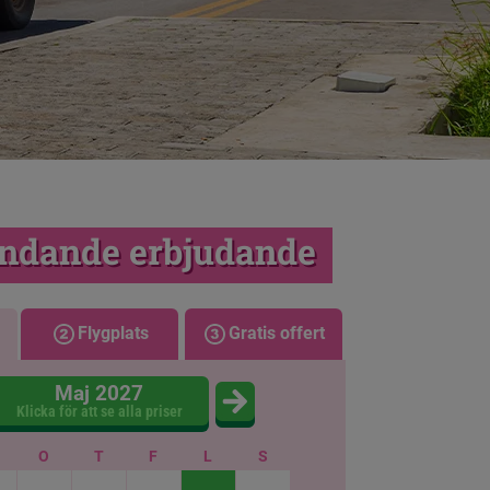
indande erbjudande
Flygplats
Gratis offert
Maj 2027
Klicka för att se alla priser
O
T
F
L
S