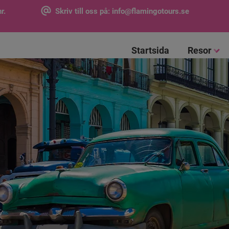
r.
Skriv till oss på:
info@flamingotours.se
Startsida
Resor