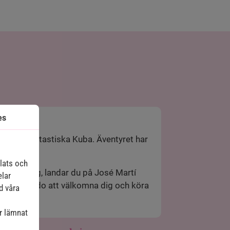
es
ill det fantastiska Kuba. Äventyret har
plats och
arit trevlig, landar du på José Martí
elar
tner står redo att välkomna dig och köra
d våra
r lämnat