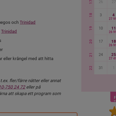
17
26
27
18
3
4
27 9
nfuegos och
Trinidad
19
10
11
h
Trinidad
26 9
s
20
17
18
26 9
er
21
24
25
r eller krångel med att hitta
27 4
22
31
1
ex. fler/färre nätter eller annat
10-750 24 72
eller på
 gärna att skapa ett program som
F