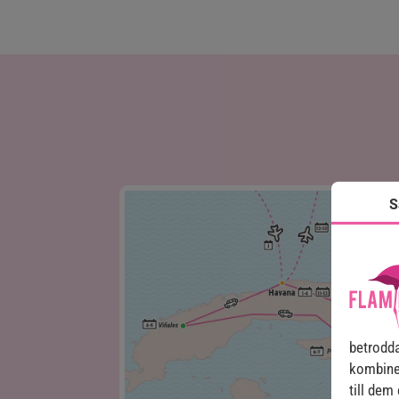
S
betrodda
kombine
till dem