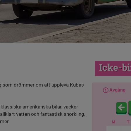
Icke-b
 dig som drömmer om att uppleva Kubas
Avgång
, klassiska amerikanska bilar, vacker
allklart vatten och fantastisk snorkling,
tmer.
M
T