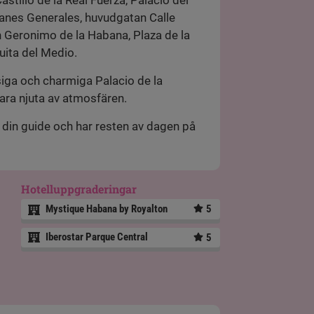
stillo de la Real Fuerza, Palacio del
anes Generales, huvudgatan Calle
n Geronimo de la Habana, Plaza de la
uita del Medio.
ysiga och charmiga Palacio de la
bara njuta av atmosfären.
l din guide och har resten av dagen på
Hotelluppgraderingar
Mystique Habana by Royalton
5
Iberostar Parque Central
5