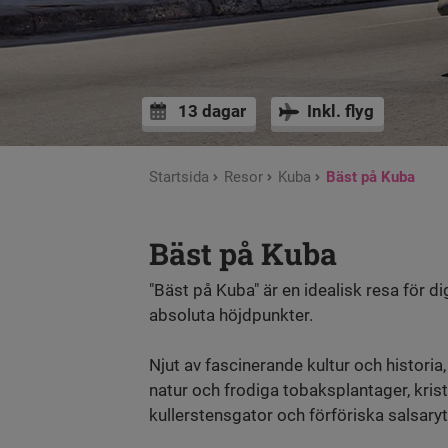
13 dagar
Inkl. flyg
Startsida
Resor
Kuba
Bäst på Kuba
Bäst på Kuba
"Bäst på Kuba" är en idealisk resa för
absoluta höjdpunkter.
Njut av fascinerande kultur och historia
natur och frodiga tobaksplantager, krist
kullerstensgator och förföriska salsary