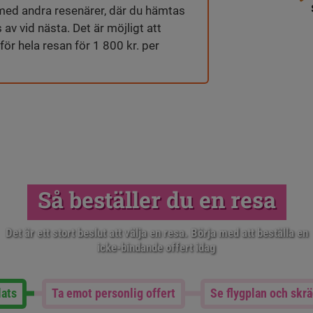
i med andra resenärer, där du hämtas
 av vid nästa. Det är möjligt att
 för hela resan för 1 800 kr. per
Så beställer du en resa
Det är ett stort beslut att välja en resa. Börja med att beställa en
icke-bindande offert idag
lats
Ta emot personlig offert
Se flygplan och skr