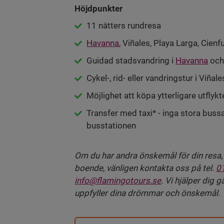
Höjdpunkter
11 nätters rundresa
Havanna
, Viñales, Playa Larga, Cie
Guidad stadsvandring i
Havanna
oc
Cykel-, rid- eller vandringstur i Viñale
Möjlighet att köpa ytterligare utflykt
Transfer med taxi* - inga stora bussa
busstationen
Om du har andra önskemål för din resa, t.
boende, vänligen kontakta oss på tel.
0
info@flamingotours.se
. Vi hjälper dig
uppfyller dina drömmar och önskemål.