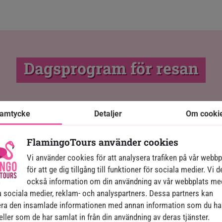
Dagsprogram för resan
amtycke
Detaljer
Om cooki
Välkommen till Kuba
Dag 1:
Idag går du ombord på flyget och reser t
FlamingoTours använder cookies
börjat!
Vi använder cookies för att analysera trafiken på vår webb
Efter en flygning, som förhoppningsvis v
för att ge dig tillgång till funktioner för sociala medier. Vi d
International Airport där vår lokala par
också information om din användning av vår webbplats me
dig vidare till Havanna.
 sociala medier, reklam- och analyspartners. Dessa partners kan
ra den insamlade informationen med annan information som du ha
 eller som de har samlat in från din användning av deras tjänster.