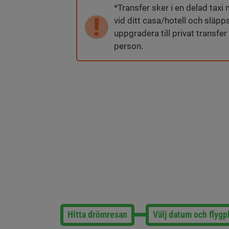
*Transfer sker i en delad tax
vid ditt casa/hotell och släpps
uppgradera till privat transfer
person.
Hitta drömresan
Välj datum och flygp