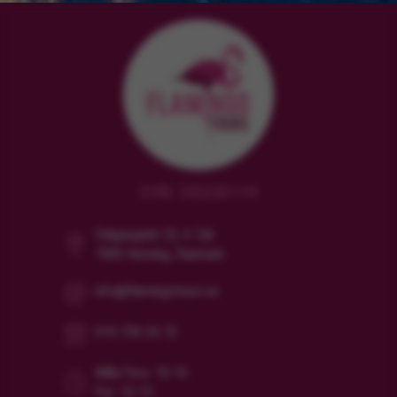
CVR: 38628119
Dalgasgade 25, 4. Sal
7400 Herning, Danmark
info@flamingotours.se
010-750 24 72
Mån/Tors: 10-16
Fre: 10-15