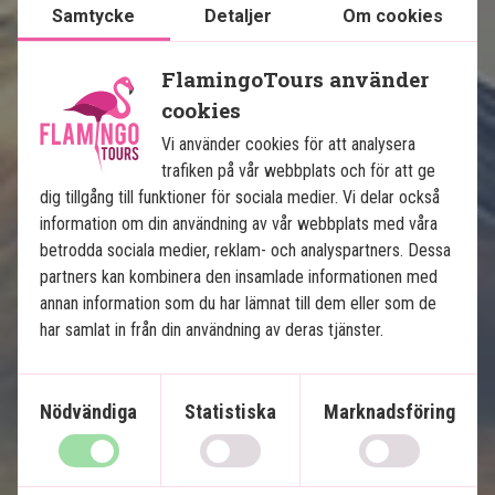
Samtycke
Detaljer
Om cookies
Se karta
Japan
FlamingoTours använder
cookies
Vi använder cookies för att analysera
trafiken på vår webbplats och för att ge
dig tillgång till funktioner för sociala medier. Vi delar också
information om din användning av vår webbplats med våra
betrodda sociala medier, reklam- och analyspartners. Dessa
partners kan kombinera den insamlade informationen med
Japans höjdpunkter
annan information som du har lämnat till dem eller som de
har samlat in från din användning av deras tjänster.
7 nätters rundresa i Japan
Pulserande Tokyo
Ikoniska Mount Fuji
Nödvändiga
Statistiska
Marknadsföring
Stadstur i Tokyo och Kyoto
Höghastighetståget Shinkansen