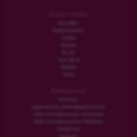
Andre links
Resevillkor
Kundrecensioner
Cookies
Sitemap
Om oss
Turen går til
Utflykter
Hotell
Kategorier
Safariresor
Upplevelserika smekmånadssemestrar
Safari med badsemester på Zanzibar
Safari med badsemester i Mombasa
Familjeresor
Rundresor