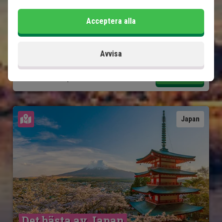
Möjlighet till extra upplevelser
Acceptera alla
Ingår i priset
10 dagar
Avvisa
22 495
kr.
Pris pr.
Läs mer
pers. från
Se karta
Japan
Det bästa av Japan