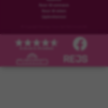
Resor till sommaren
Resor till vintern
Upplevelseresor
© Copyright Flamingo Tours ApS Med ensamrätt