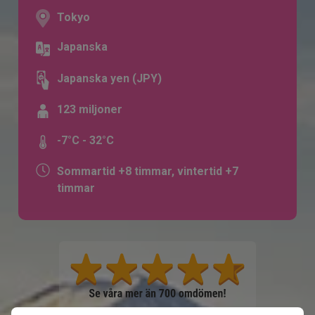
Tokyo
Japanska
Japanska yen (JPY)
123 miljoner
-7°C - 32°C
Sommartid +8 timmar, vintertid +7
timmar