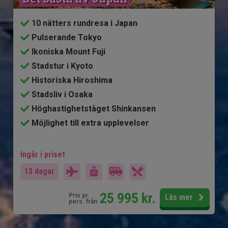
10 nätters rundresa i Japan
Pulserande Tokyo
Ikoniska Mount Fuji
Stadstur i Kyoto
Historiska Hiroshima
Stadsliv i Osaka
Höghastighetståget Shinkansen
Möjlighet till extra upplevelser
Ingår i priset
13 dagar
25 995
kr.
Pris pr.
Läs mer
pers. från