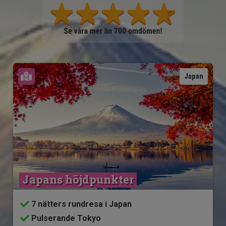
Se karta
Japan
Japans höjdpunkter
7 nätters rundresa i Japan
Pulserande Tokyo