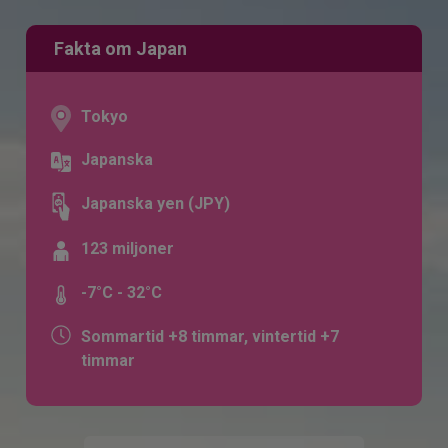
Fakta om Japan
Tokyo
Japanska
Japanska yen (JPY)
123 miljoner
-7°C - 32°C
Sommartid +8 timmar, vintertid +7
timmar