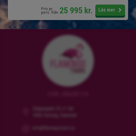
25 995
kr.
Pris pr.
Läs mer
pers. från
CVR: 38628119
Dalgasgade 25, 4. Sal
7400 Herning, Danmark
info@flamingotours.se