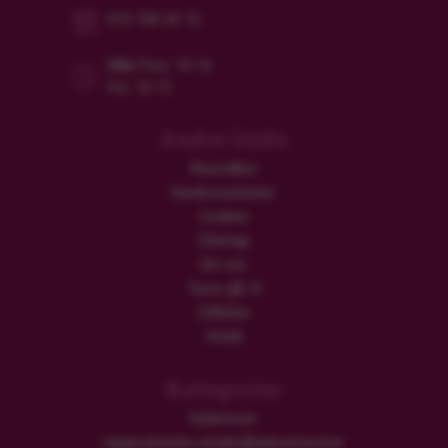
010-750 24 72
Mån/Tors: 10-16
Fre: 10-15
Andre links
Resevillkor
Kundrecensioner
Cookies
Sitemap
Om oss
Turen går til
Utflykter
Hotell
Kategorier
Safariresor
Upplevelserika smekmånadssemestrar