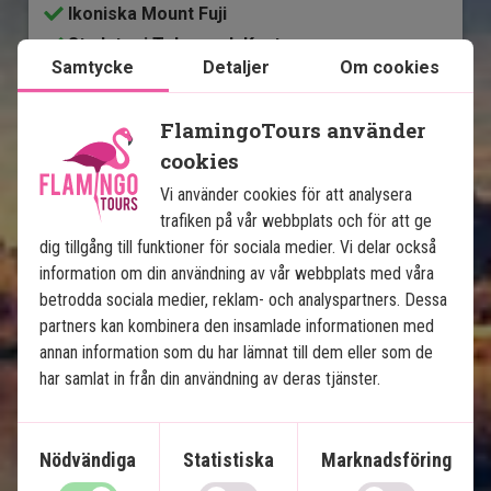
Ikoniska Mount Fuji
Stadstur i Tokyo och Kyoto
Samtycke
Detaljer
Om cookies
Höghastighetståget Shinkansen
Möjlighet till extra upplevelser
FlamingoTours använder
cookies
Ingår i priset
Vi använder cookies för att analysera
10 dagar
trafiken på vår webbplats och för att ge
dig tillgång till funktioner för sociala medier. Vi delar också
22 495
kr.
Pris pr.
Läs mer
information om din användning av vår webbplats med våra
pers. från
betrodda sociala medier, reklam- och analyspartners. Dessa
partners kan kombinera den insamlade informationen med
annan information som du har lämnat till dem eller som de
Se karta
Japan
har samlat in från din användning av deras tjänster.
Nödvändiga
Statistiska
Marknadsföring