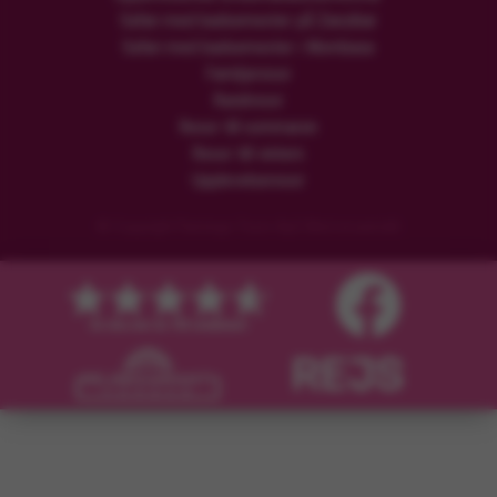
Safari med badsemester på Zanzibar
Safari med badsemester i Mombasa
Familjeresor
Rundresor
Resor till sommaren
Resor till vintern
Upplevelseresor
© Copyright Flamingo Tours ApS Med ensamrätt