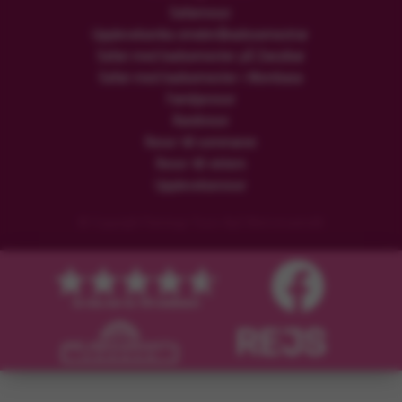
Safariresor
Upplevelserika smekmånadssemestrar
Safari med badsemester på Zanzibar
Safari med badsemester i Mombasa
Familjeresor
Rundresor
Resor till sommaren
Resor till vintern
Upplevelseresor
© Copyright Flamingo Tours ApS Med ensamrätt