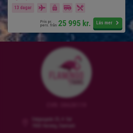
13 dagar
25 995
kr.
Pris pr.
Läs mer
pers. från
CVR: 38628119
Dalgasgade 25, 4. Sal
7400 Herning, Danmark