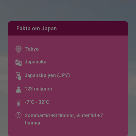
Fakta om Japan
Tokyo
Japanska
Japanska yen (JPY)
123 miljoner
-7°C - 32°C
Sommartid +8 timmar, vintertid +7
timmar