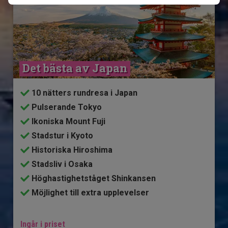
Det bästa av Japan
10 nätters rundresa i Japan
Pulserande Tokyo
Ikoniska Mount Fuji
Stadstur i Kyoto
Historiska Hiroshima
Stadsliv i Osaka
Höghastighetståget Shinkansen
Möjlighet till extra upplevelser
Ingår i priset