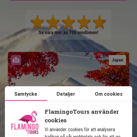
Se karta
Japan
Samtycke
Detaljer
Om cookies
FlamingoTours använder
cookies
Japans höjdpunkter
Vi använder cookies för att analysera
trafiken på vår webbplats och för att ge