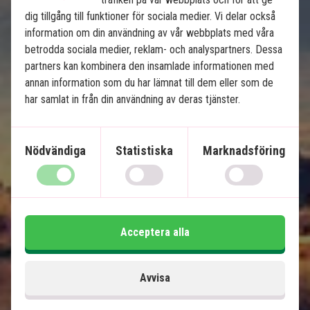
7 nätters rundresa i Japan
dig tillgång till funktioner för sociala medier. Vi delar också
Pulserande Tokyo
information om din användning av vår webbplats med våra
Ikoniska Mount Fuji
betrodda sociala medier, reklam- och analyspartners. Dessa
Stadstur i Tokyo och Kyoto
partners kan kombinera den insamlade informationen med
Höghastighetståget Shinkansen
annan information som du har lämnat till dem eller som de
Möjlighet till extra upplevelser
har samlat in från din användning av deras tjänster.
Ingår i priset
Nödvändiga
Statistiska
Marknadsföring
10 dagar
22 495
kr.
Pris pr.
Läs mer
pers. från
Acceptera alla
Se karta
Japan
Avvisa