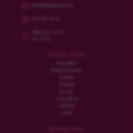
info@flamingotours.se
010-750 24 72
Mån/Tors: 10-16
Fre: 10-15
Andre links
Resevillkor
Kundrecensioner
Cookies
Sitemap
Om oss
Turen går til
Utflykter
Hotell
Kategorier