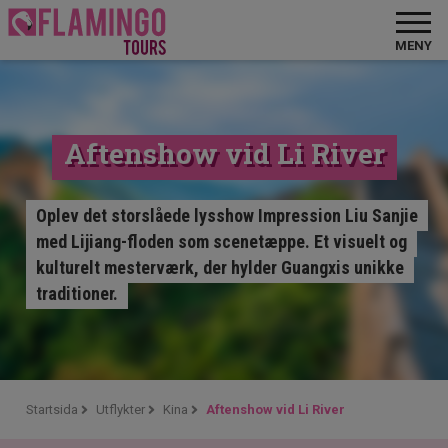
MENY
Aftenshow vid Li River
Oplev det storslåede lysshow Impression Liu Sanjie
med Lijiang-floden som scenetæppe. Et visuelt og
kulturelt mesterværk, der hylder Guangxis unikke
traditioner.
Startsida
Utflykter
Kina
Aftenshow vid Li River