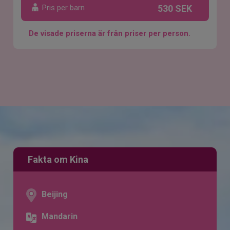
Pris per barn
530 SEK
De visade priserna är från priser per person.
Fakta om Kina
Beijing
Mandarin