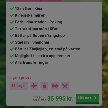
12 nätter i Kina
Kinesiska muren
Förbjudna staden i Peking
Terrakottaarmén i Xi'an
Båttur på floden i Yangshuo
Stadsliv i Shanghai
Båttur i Zhujiajiao, en stad på vatten
Möjlighet till extra upplevelser
Alla transfer ingår
Ingår i priset
15 dagar
35 995
kr.
Pris pr.
Läs mer
pers. från