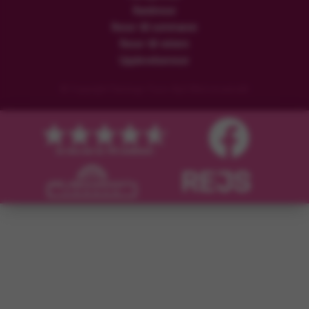
Rundresor
Resor till sommaren
Resor till vintern
Upplevelseresor
© Copyright Flamingo Tours ApS Med ensamrätt