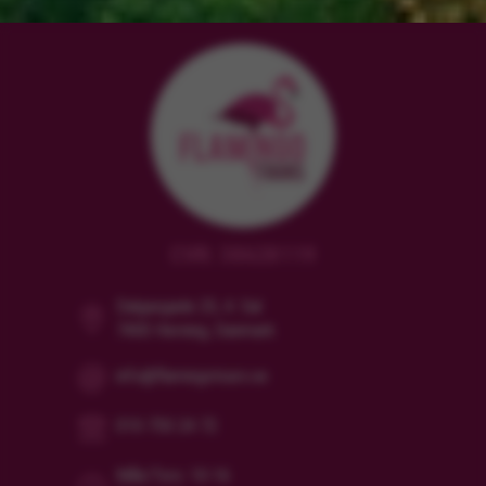
CVR: 38628119
Dalgasgade 25, 4. Sal
7400 Herning, Danmark
info@flamingotours.se
010-750 24 72
Mån/Tors: 10-16