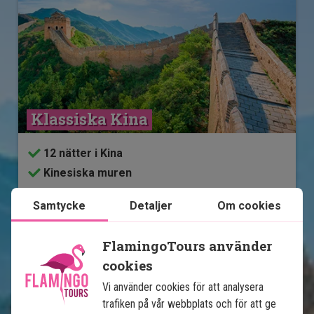
Klassiska Kina
12 nätter i Kina
Kinesiska muren
Förbjudna staden i Beijing
Samtycke
Detaljer
Om cookies
Terrakottaarmén i Xi'an
Stadsliv i Shanghai
FlamingoTours använder
Båttur i staden på vatten, Zhujiajiao
cookies
Möjlighet lägga till extra upplevelser
Vi använder cookies för att analysera
Stora grupprabatter
trafiken på vår webbplats och för att ge
Alla transfer ingår