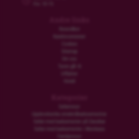
Fre: 10-15
Andre links
Resevillkor
Kundrecensioner
Cookies
Sitemap
Om oss
Turen går til
Utflykter
Hotell
Kategorier
Safariresor
Upplevelserika smekmånadssemestrar
Safari med badsemester på Zanzibar
Safari med badsemester i Mombasa
Familjeresor