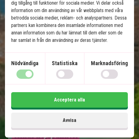
dig tillgång till funktioner för sociala medier. Vi delar också
information om din användning av vår webbplats med våra
Ingår i priset
betrodda sociala medier, reklam- och analyspartners. Dessa
partners kan kombinera den insamlade informationen med
12 dagar
annan information som du har lämnat till dem eller som de
har samlat in från din användning av deras tjänster.
29 995
kr.
Pris pr.
Läs mer
pers. från
Nödvändiga
Statistiska
Marknadsföring
Se karta
Kina
Acceptera alla
Avvisa
Kinas höjdpunkter