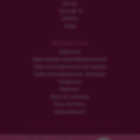
Om oss
Turen går til
Utflykter
Hotell
Kategorier
Safariresor
Upplevelserika smekmånadssemestrar
Safari med badsemester på Zanzibar
Safari med badsemester i Mombasa
Familjeresor
Rundresor
Resor till sommaren
Resor till vintern
Upplevelseresor
© Copyright Flamingo Tours ApS Med ensamrätt