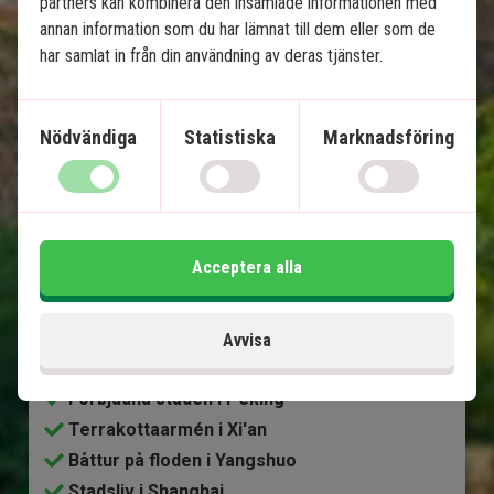
partners kan kombinera den insamlade informationen med
annan information som du har lämnat till dem eller som de
har samlat in från din användning av deras tjänster.
Se karta
Kina
Nödvändiga
Statistiska
Marknadsföring
Acceptera alla
Kinas höjdpunkter
12 nätter i Kina
Avvisa
Kinesiska muren
Förbjudna staden i Peking
Terrakottaarmén i Xi'an
Båttur på floden i Yangshuo
Stadsliv i Shanghai