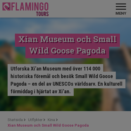
MENY
Xian Museum och Small
Wild Goose Pagoda
Utforska Xi’an Museum med över 114 000
historiska föremål och besök Small Wild Goose
Pagoda – en del av UNESCOs världsarv. En kulturell
förmiddag i hjärtat av Xi’an.
Startsida
Utflykter
Kina
Xian Museum och Small Wild Goose Pagoda