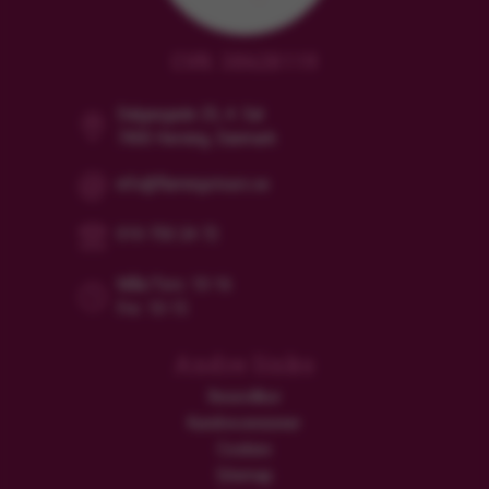
CVR: 38628119
Dalgasgade 25, 4. Sal
7400 Herning, Danmark
info@flamingotours.se
010-750 24 72
Mån/Tors: 10-16
Fre: 10-15
Andre links
Resevillkor
Kundrecensioner
Cookies
Sitemap