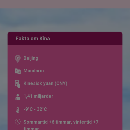
Fakta om Kina
Beijing
Mandarin
Kinesisk yuan (CNY)
1,41 miljarder
-9°C - 32°C
Sommartid +6 timmar, vintertid +7
timmar