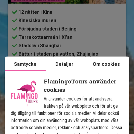
12 nätter i Kina
Kinesiska muren
Förbjudna staden i Beijing
Terrakottaarmén i Xi'an
Stadsliv i Shanghai
Båttur i staden på vatten, Zhujiajiao
Möjlighet lägga till extra upplevelser
Samtycke
Detaljer
Om cookies
Stora grupprabatter
Alla transfer ingår
FlamingoTours använder
cookies
Ingår i priset
Vi använder cookies för att analysera
trafiken på vår webbplats och för att ge
12 dagar
dig tillgång till funktioner för sociala medier. Vi delar också
information om din användning av vår webbplats med våra
30 495
kr.
Pris pr.
Läs mer
pers. från
betrodda sociala medier, reklam- och analyspartners. Dessa