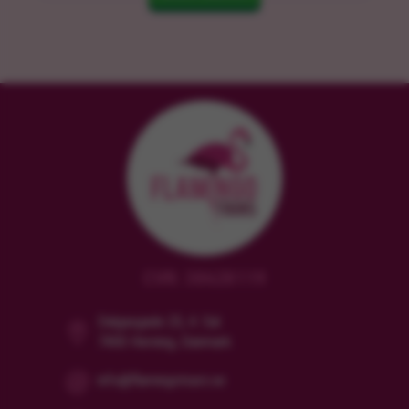
CVR: 38628119
Dalgasgade 25, 4. Sal
7400 Herning, Danmark
info@flamingotours.se