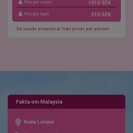
Pris per vuxen
1010 SEK
Pris per barn
510 SEK
De visade priserna är från priser per person.
Fakta om Malaysia
Kuala Lumpur