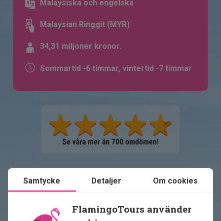
Malaysiska och engelska
Malaysian Ringgit (MYR)
34,31 miljoner kronor.
Sommartid -6 timmar, vintertid -7 timmar
Samtycke
Detaljer
Om cookies
Se karta
Malaysia
FlamingoTours använder