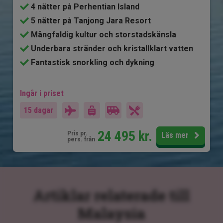
4 nätter på Perhentian Island
5 nätter på Tanjong Jara Resort
Mångfaldig kultur och storstadskänsla
Underbara stränder och kristallklart vatten
Fantastisk snorkling och dykning
Ingår i priset
15 dagar
24 495
kr.
Pris pr.
Läs mer
pers. från
Artiklar relaterade till
Malaysia