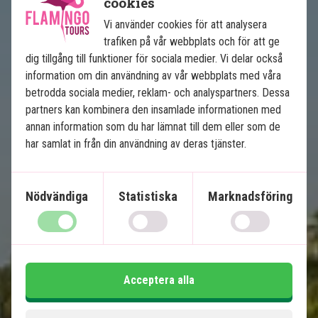
cookies
Vi använder cookies för att analysera
trafiken på vår webbplats och för att ge
dig tillgång till funktioner för sociala medier. Vi delar också
information om din användning av vår webbplats med våra
Det bästa av Malaysia
betrodda sociala medier, reklam- och analyspartners. Dessa
partners kan kombinera den insamlade informationen med
annan information som du har lämnat till dem eller som de
6 nätters rundresa
har samlat in från din användning av deras tjänster.
5 nätters badsemester
Kuala Lumpur
Ipoh
Nödvändiga
Statistiska
Marknadsföring
Penang
Langkawi
Alla transfers ingår
Acceptera alla
Ingår i priset
14 dagar