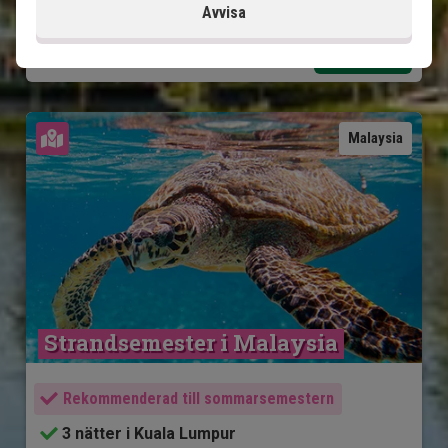
Avvisa
21 995
kr.
Pris pr.
Läs mer
pers. från
Se karta
Malaysia
Strandsemester i Malaysia
Rekommenderad till sommarsemestern
3 nätter i Kuala Lumpur