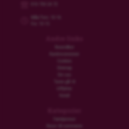
010-750 24 72
Mån/Tors: 10-16
Fre: 10-15
Andre links
Resevillkor
Kundrecensioner
Cookies
Sitemap
Om oss
Turen går til
Utflykter
Hotell
Kategorier
Familjeresor
Resor till sommaren