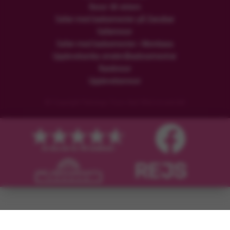
Resor till vintern
Safari med badsemester på Zanzibar
Safariresor
Safari med badsemester i Mombasa
Upplevelserika smekmånadssemestrar
Rundresor
Upplevelseresor
© Copyright Flamingo Tours ApS Med ensamrätt