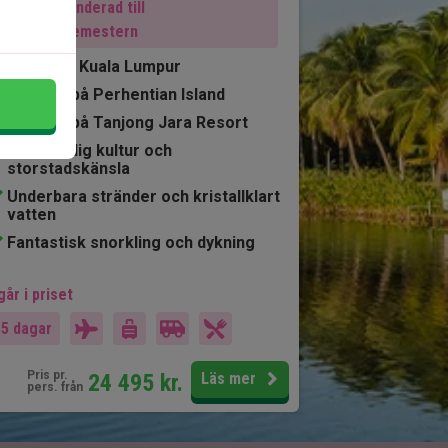
Rekommenderad till
sommarsemestern
3 nätter i Kuala Lumpur
4 nätter på Perhentian Island
5 nätter på Tanjong Jara Resort
Mångfaldig kultur och
storstadskänsla
Underbara stränder och kristallklart
vatten
Fantastisk snorkling och dykning
går i priset
15 dagar
Pris pr.
24 495
kr.
Läs mer
pers. från