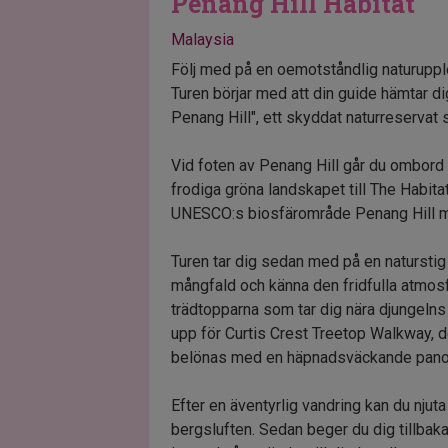
Penang Hill Habitat
Malaysia
Följ med på en oemotståndlig naturuppl
Turen börjar med att din guide hämtar dig
Penang Hill", ett skyddat naturreservat
Vid foten av Penang Hill går du ombord
frodiga gröna landskapet till The Habita
UNESCO:s biosfärområde Penang Hill me
Turen tar dig sedan med på en natursti
mångfald och känna den fridfulla atmosf
trädtopparna som tar dig nära djungelns
upp för Curtis Crest Treetop Walkway, 
belönas med en häpnadsväckande panora
Efter en äventyrlig vandring kan du nju
bergsluften. Sedan beger du dig tillbaka