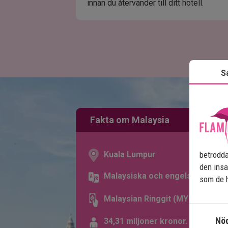
innan du återvänder till ditt hotell.
S
Fakta om Malaysia
Kuala Lumpur
betrodda
den insa
Malaysiska och engelska
som de h
Malaysian Ringgit (MYR)
Nö
34,31 miljoner kronor.