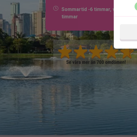
Sommartid -6 timmar, vintertid -
timmar