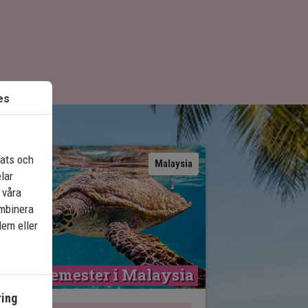
es
lats och
Se karta
Malaysia
elar
 våra
ombinera
dem eller
trandsemester i Malaysia
ing