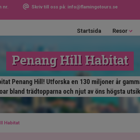
 nr.
Skriv till oss på:
info@flamingotours.se
Startsida
Resor
Penang Hill Habitat
tat Penang Hill! Utforska en 130 miljoner år gamm
ar bland trädtopparna och njut av öns högsta utsi
l Habitat