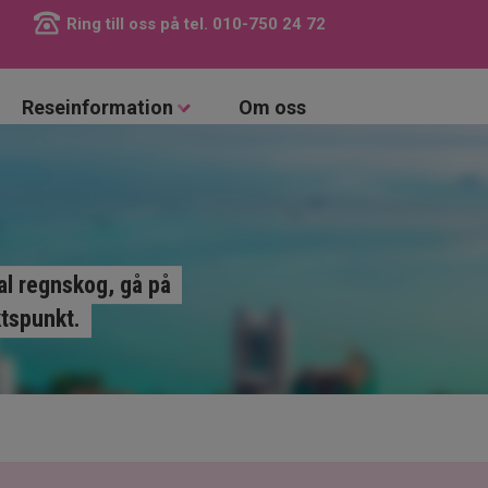
Ring till oss på tel.
010-750 24 72
Reseinformation
Om oss
al regnskog, gå på
ktspunkt.