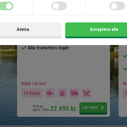
6 nätters rundresa
5 nätters badsemester
7
Kuala Lumpur
Ipoh
Avvisa
Acceptera alla
Penang
Langkawi
Alla transfers ingår
Ingår i priset
In
14 dagar
Pris pr.
22 495
kr.
Läs mer
pers. från