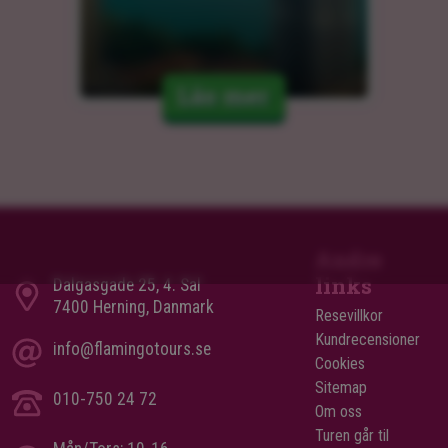
Läs mer
Andre
links
Dalgasgade 25, 4. Sal
7400 Herning, Danmark
Resevillkor
Kundrecensioner
info@flamingotours.se
Cookies
Sitemap
010-750 24 72
Om oss
Turen går til