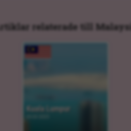
rtiklar relaterade till Malays
Kuala Lumpur
05.03.2025