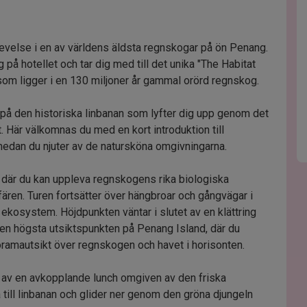
evelse i en av världens äldsta regnskogar på ön Penang.
 på hotellet och tar dig med till det unika "The Habitat
 som ligger i en 130 miljoner år gammal orörd regnskog.
 på den historiska linbanan som lyfter dig upp genom det
t. Här välkomnas du med en kort introduktion till
dan du njuter av de natursköna omgivningarna.
g där du kan uppleva regnskogens rika biologiska
ären. Turen fortsätter över hängbroar och gångvägar i
 ekosystem. Höjdpunkten väntar i slutet av en klättring
den högsta utsiktspunkten på Penang Island, där du
mautsikt över regnskogen och havet i horisonten.
ta av en avkopplande lunch omgiven av den friska
 till linbanan och glider ner genom den gröna djungeln