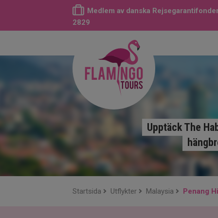
Medlem av danska Rejsegarantifonden
2829
Upptäck The Habi
hängbro
Startsida
Utflykter
Malaysia
Penang Hil