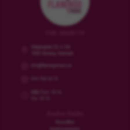
CVR: 38628119
Dalgasgade 25, 4. Sal
7400 Herning, Danmark
info@flamingotours.se
010-750 24 72
Mån/Tors: 10-16
Fre: 10-15
Andre links
Resevillkor
Kundrecensioner