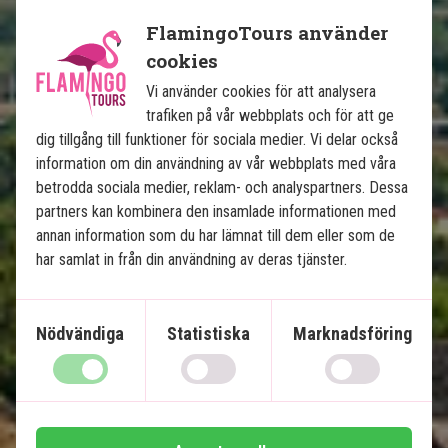
FlamingoTours använder
cookies
Mexikos höjdpunkter med 
Vi använder cookies för att analysera
badsemester på Isla Holbox
trafiken på vår webbplats och för att ge
dig tillgång till funktioner för sociala medier. Vi delar också
information om din användning av vår webbplats med våra
13 nätters rundresa
betrodda sociala medier, reklam- och analyspartners. Dessa
Stadsliv i Mexico City
partners kan kombinera den insamlade informationen med
Pyramider i Teotihuacán
annan information som du har lämnat till dem eller som de
Ruiner i Puebla & Oaxaca
har samlat in från din användning av deras tjänster.
Charmiga Mérida
Chichén Itzá & cenoter
Paradisstränder på Isla Holbox
Nödvändiga
Statistiska
Marknadsföring
Lokal engelsktalande guide på alla utflykter
Ingår i priset