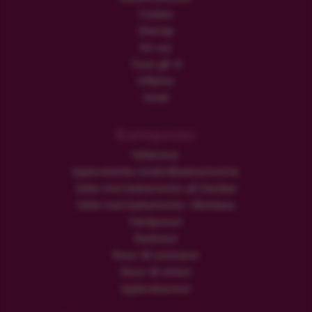
Cookies
Sitemap
Om oss
Turen går til
Utflykter
Hotell
Kategorier
Safariresor
Upplevelserika smekmånadssemestrar
Safari med badsemester på Zanzibar
Safari med badsemester i Mombasa
Familjeresor
Rundresor
Resor till sommaren
Resor till vintern
Upplevelseresor