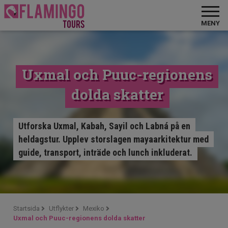
MENY
Uxmal och Puuc-regionens
dolda skatter
Utforska Uxmal, Kabah, Sayil och Labná på en
heldagstur. Upplev storslagen mayaarkitektur med
guide, transport, inträde och lunch inkluderat.
Startsida
Utflykter
Mexiko
Uxmal och Puuc-regionens dolda skatter