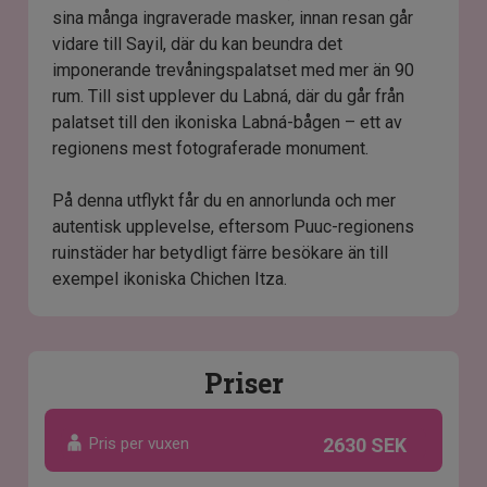
sina många ingraverade masker, innan resan går
vidare till Sayil, där du kan beundra det
imponerande trevåningspalatset med mer än 90
rum. Till sist upplever du Labná, där du går från
palatset till den ikoniska Labná-bågen – ett av
regionens mest fotograferade monument.
På denna utflykt får du en annorlunda och mer
autentisk upplevelse, eftersom Puuc-regionens
ruinstäder har betydligt färre besökare än till
exempel ikoniska Chichen Itza.
Priser
Pris per vuxen
2630 SEK