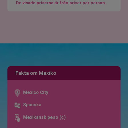
De visade priserna är från priser per person.
Fakta om Mexiko
Mexico City
Spanska
Mexikansk peso (¢)