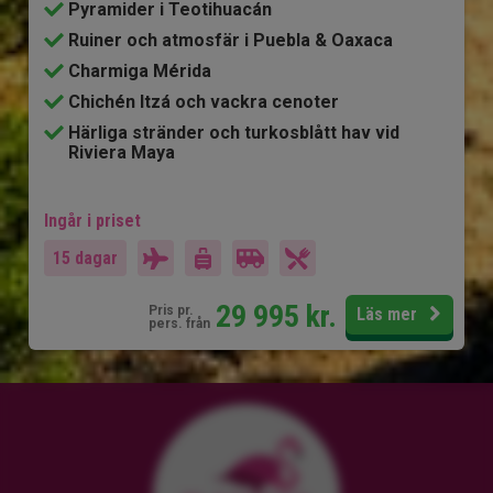
Pyramider i Teotihuacán
Ruiner och atmosfär i Puebla & Oaxaca
Charmiga Mérida
Chichén Itzá och vackra cenoter
Härliga stränder och turkosblått hav vid
Riviera Maya
Ingår i priset
15 dagar
29 995
kr.
Pris pr.
Läs mer
pers. från