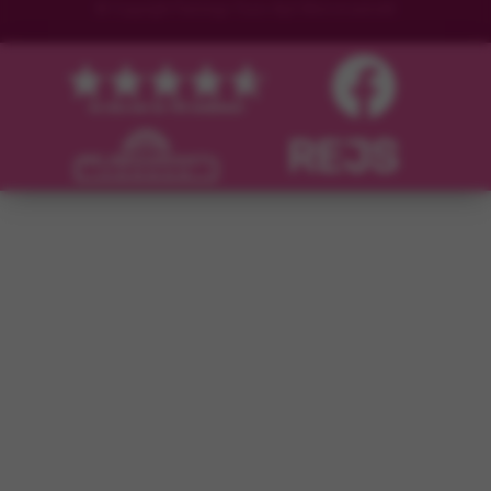
© Copyright Flamingo Tours ApS Med ensamrätt