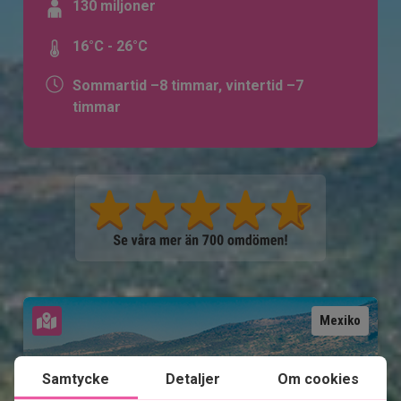
130 miljoner
16°C - 26°C
Sommartid –8 timmar, vintertid –7
timmar
Se karta
Mexiko
Samtycke
Detaljer
Om cookies