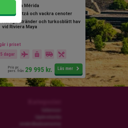
Charmiga Mérida
Chichén Itzá och vackra cenoter
Härliga stränder och turkosblått hav
vid Riviera Maya
går i priset
15 dagar
Pris pr.
29 995
kr.
Läs mer
pers. från
Kategorier
Safariresor
Upplevelserika
smekmånadssemestrar