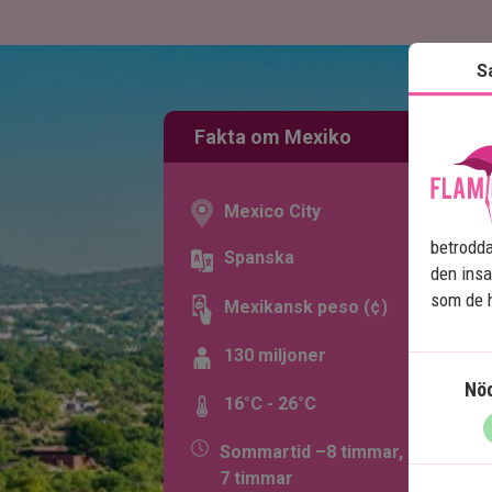
S
Fakta om Mexiko
Mexico City
betrodda
Spanska
den insa
som de h
Mexikansk peso (¢)
130 miljoner
Nö
16°C - 26°C
Sommartid –8 timmar, vintertid 
7 timmar