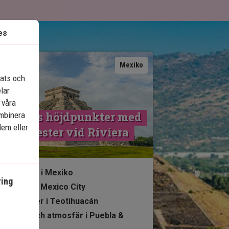
es
Se karta
Mexiko
lats och
elar
 våra
Mexikos höjdpunkter med 
ombinera
dem eller
adsemester vid Riviera 
Maya
13 nätter i Mexiko
ing
Stadsliv i Mexico City
Pyramider i Teotihuacán
Ruiner och atmosfär i Puebla &
Oaxaca