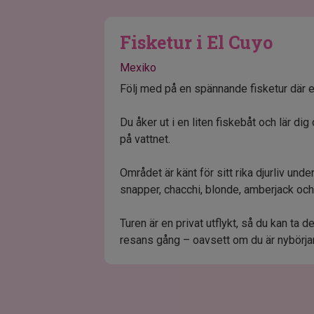
Fisketur i El Cuyo
Mexiko
Följ med på en spännande fisketur där erf
Du åker ut i en liten fiskebåt och lär di
på vattnet.
Området är känt för sitt rika djurliv unde
snapper, chacchi, blonde, amberjack oc
Turen är en privat utflykt, så du kan ta 
resans gång – oavsett om du är nybörjare