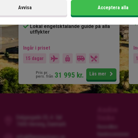
Charmiga Mérida
Avvisa
Acceptera alla
Chichén Itzá & cenoter
Paradisstränder på Isla Holbox
Lokal engelsktalande guide på alla
utflykter
Ingår i priset
In
15 dagar
Pris pr.
31 995
kr.
Läs mer
pers. från
Andre
links
Dalgasgade 25, 4. Sal
7400 Herning, Danmark
Resevillkor
Kundrecensioner
info@flamingotours.se