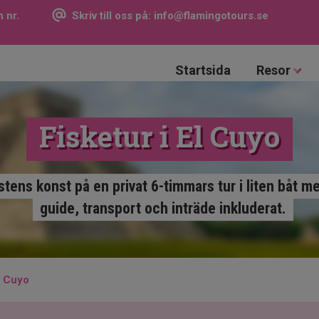
 nr.
Skriv till oss på:
info@flamingotours.se
Startsida
Resor
Fisketur i El Cuyo
tens konst på en privat 6-timmars tur i liten båt 
guide, transport och inträde inkluderat.
El Cuyo