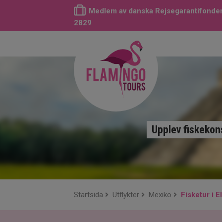
Medlem av danska Rejsegarantifonden
2829
Upplev fiskekons
Startsida
Utflykter
Mexiko
Fisketur i 