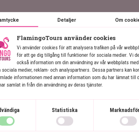
amtycke
Detaljer
Om cooki
FlamingoTours använder cookies
Se karta
Mexiko
Vi använder cookies för att analysera trafiken på vår webbp
för att ge dig tillgång till funktioner för sociala medier. Vi d
också information om din användning av vår webbplats med
 sociala medier, reklam- och analyspartners. Dessa partners kan k
mlade informationen med annan information som du har lämnat till 
Mexikos höjdpunkter med 
b
ar samlat in från din användning av deras tjänster.
badsemester på Isla Holbox
13 nätters rundresa
dvändiga
Statistiska
Marknadsför
Stadsliv i Mexico City
Pyramider i Teotihuacán
–
Ruiner i Puebla & Oaxaca