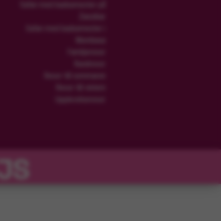
Safari med badsemester på
Zanzibar
Safari med badsemester i
Mombasa
Familjeresor
Rundresor
Resor till sommaren
Resor till vintern
Upplevelseresor