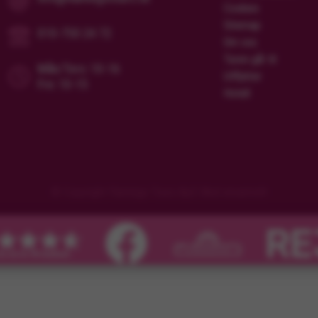
Cookies
Sitemap
010-750 24 72
Om oss
Turen går til
Mån/Tors: 10-16
Utflykter
Fre: 10-15
Hotell
© Copyright Flamingo Tours ApS Med ensamrätt