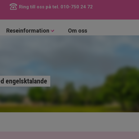
Ring till oss på tel.
010-750 24 72
Reseinformation
Om oss
med engelsktalande