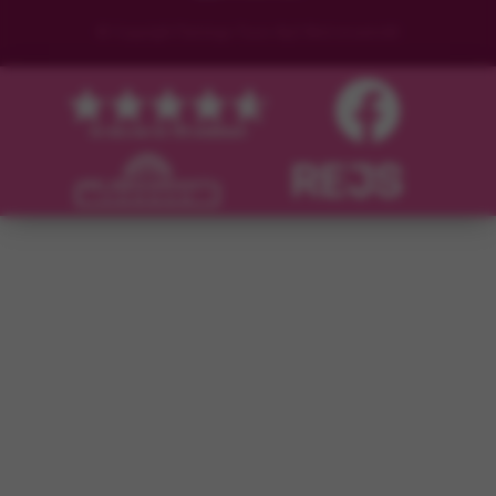
© Copyright Flamingo Tours ApS Med ensamrätt