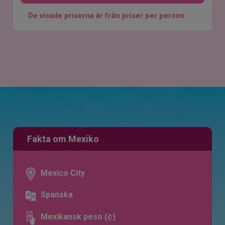
De visade priserna är från priser per person.
Fakta om Mexiko
Mexico City
Spanska
Mexikansk peso (¢)