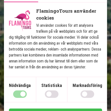
FlamingoTours använder
cookies
Mexikos höjdpunkter med 
Vi använder cookies för att analysera
trafiken på vår webbplats och för att ge
badsemester på Isla Holbox
dig tillgång till funktioner för sociala medier. Vi delar också
information om din användning av vår webbplats med våra
13 nätters rundresa
betrodda sociala medier, reklam- och analyspartners. Dessa
Stadsliv i Mexico City
partners kan kombinera den insamlade informationen med
Pyramider i Teotihuacán
annan information som du har lämnat till dem eller som de
Ruiner i Puebla & Oaxaca
har samlat in från din användning av deras tjänster.
Charmiga Mérida
Chichén Itzá & cenoter
Nödvändiga
Statistiska
Marknadsföring
Paradisstränder på Isla Holbox
Lokal engelsktalande guide på alla utflykter
Ingår i priset