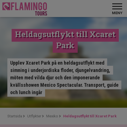
MENY
Heldagsutflykt till Xcaret
Park
Upplev Xcaret Park på en heldagsutflykt med
simning i underjordiska floder, djungelvandring,
möten med vilda djur och den imponerande
kvällsshowen Mexico Spectacular. Transport, guide
och lunch ingår
Startsida
Utflykter
Mexiko
Heldagsutflykt till Xcaret Park