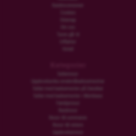
Kundrecensioner
Cookies
Sitemap
Om oss
Turen går til
Utflykter
Hotell
Kategorier
Safariresor
Upplevelserika smekmånadssemestrar
Safari med badsemester på Zanzibar
Safari med badsemester i Mombasa
Familjeresor
Rundresor
Resor till sommaren
Resor till vintern
Upplevelseresor