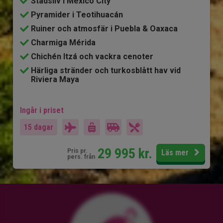
Stadsliv i Mexico City
Pyramider i Teotihuacán
Ruiner och atmosfär i Puebla & Oaxaca
Charmiga Mérida
Chichén Itzá och vackra cenoter
Härliga stränder och turkosblått hav vid
Riviera Maya
Ingår i priset
15 dagar
29 995
kr.
Pris pr.
Läs mer
pers. från