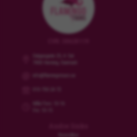
CVR: 38628119
Dalgasgade 25, 4. Sal
7400 Herning, Danmark
info@flamingotours.se
010-750 24 72
Mån/Tors: 10-16
Fre: 10-15
Andre links
Resevillkor