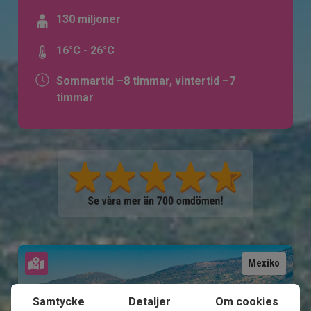
130 miljoner
16°C - 26°C
Sommartid –8 timmar, vintertid –7
timmar
Se karta
Mexiko
Samtycke
Detaljer
Om cookies