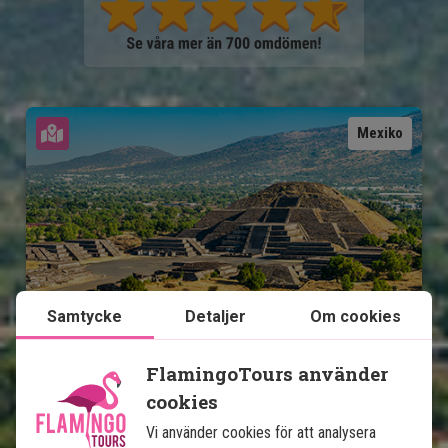
Se karta
Mexiko
Mexikos höjdpunkter med 
Samtycke
Detaljer
Om cookies
badsemester på Isla Holbox
FlamingoTours använder
13 nätters rundresa
cookies
Stadsliv i Mexico City
Vi använder cookies för att analysera
Pyramider i Teotihuacán