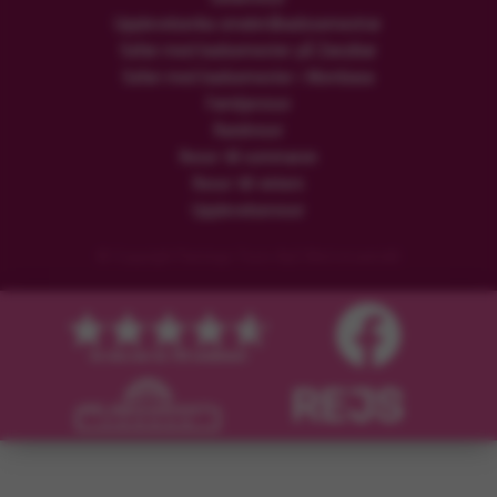
Upplevelserika smekmånadssemestrar
Safari med badsemester på Zanzibar
Safari med badsemester i Mombasa
Familjeresor
Rundresor
Resor till sommaren
Resor till vintern
Upplevelseresor
© Copyright Flamingo Tours ApS Med ensamrätt