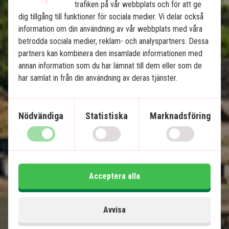
trafiken på vår webbplats och för att ge
Ruiner i Puebla & Oaxaca
dig tillgång till funktioner för sociala medier. Vi delar också
Charmiga Mérida
information om din användning av vår webbplats med våra
Chichén Itzá & cenoter
betrodda sociala medier, reklam- och analyspartners. Dessa
partners kan kombinera den insamlade informationen med
Paradisstränder på Isla Holbox
annan information som du har lämnat till dem eller som de
Lokal engelsktalande guide på alla utflykter
har samlat in från din användning av deras tjänster.
Ingår i priset
Nödvändiga
Statistiska
Marknadsföring
15 dagar
31 995
kr.
Pris pr.
Läs mer
pers. från
Acceptera alla
Se karta
Mexiko
Avvisa