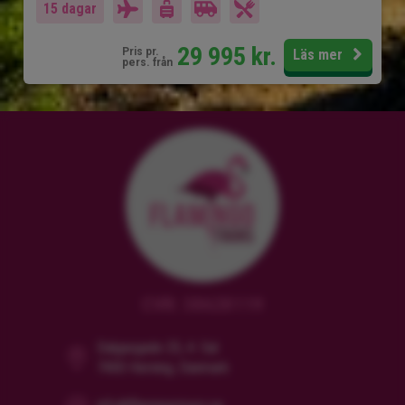
15 dagar
29 995
kr.
Pris pr.
Läs mer
pers. från
CVR: 38628119
Dalgasgade 25, 4. Sal
7400 Herning, Danmark