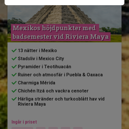
Mexikos höjdpunkter med 
badsemester vid Riviera Maya
13 nätter i Mexiko
Stadsliv i Mexico City
Pyramider i Teotihuacán
Ruiner och atmosfär i Puebla & Oaxaca
Charmiga Mérida
Chichén Itzá och vackra cenoter
Härliga stränder och turkosblått hav vid
Riviera Maya
Ingår i priset