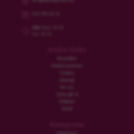
info@flamingotours.se
010-750 24 72
Mån/Tors: 10-16
Fre: 10-15
Andre links
Resevillkor
Kundrecensioner
Cookies
Sitemap
Om oss
Turen går til
Utflykter
Hotell
Kategorier
Safariresor