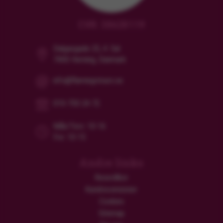
CVR: 38628119
Dalgasgade 25, 4. Sal
7400 Herning, Danmark
info@flamingotours.se
010-750 24 72
Mån/Tors: 10-16
Fre: 10-15
Andre links
Resevillkor
Kundrecensioner
Cookies
Sitemap