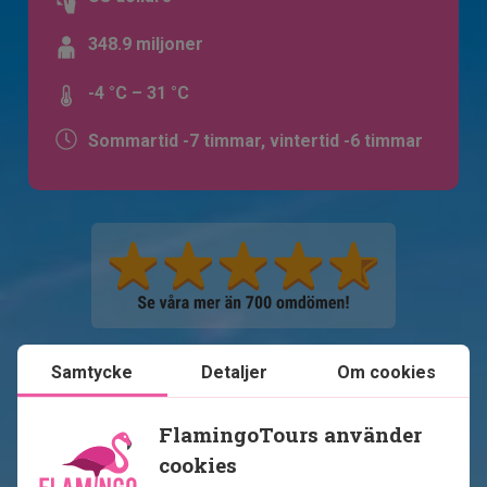
348.9 miljoner
-4 °C – 31 °C
Sommartid -7 timmar, vintertid -6 timmar
Samtycke
Detaljer
Om cookies
Se karta
USA
FlamingoTours använder
cookies