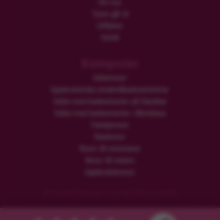
Om oss
Turen går til
Utflykter
Hotell
Kategorier
Safariresor
Upplevelserika smekmånadssemestrar
Safari med badsemester på Zanzibar
Safari med badsemester i Mombasa
Familjeresor
Rundresor
Resor till sommaren
Resor till vintern
Upplevelseresor
© Copyright Flamingo Tours ApS Med ensamrätt