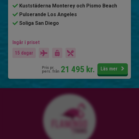
Kuststäderna Monterey och Pismo Beach
Pulserande Los Angeles
Soliga San Diego
Ingår i priset
15 dagar
21 495
kr.
Pris pr.
Läs mer
pers. från