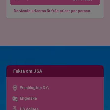
De visade priserna är från priser per person.
Fakta om USA
Washington D.C.
Engelska
US dollars