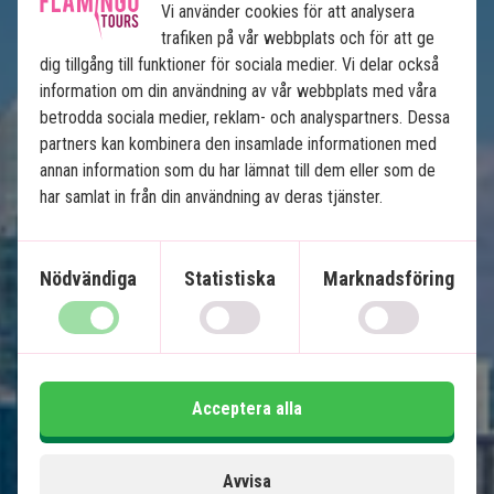
Vi använder cookies för att analysera
trafiken på vår webbplats och för att ge
dig tillgång till funktioner för sociala medier. Vi delar också
information om din användning av vår webbplats med våra
betrodda sociala medier, reklam- och analyspartners. Dessa
Floridas höjdpunkter
partners kan kombinera den insamlade informationen med
annan information som du har lämnat till dem eller som de
12 nätters bilsemester
har samlat in från din användning av deras tjänster.
USA:s bästa badstränder
Soliga Miami
Nödvändiga
Statistiska
Marknadsföring
Ö-paradiset Key West
Natur och djurliv i Everglades
Charmiga Naples och Clearwater
Shopping och nöjesparker i Orlando
Acceptera alla
Ingår i priset
Avvisa
14 dagar