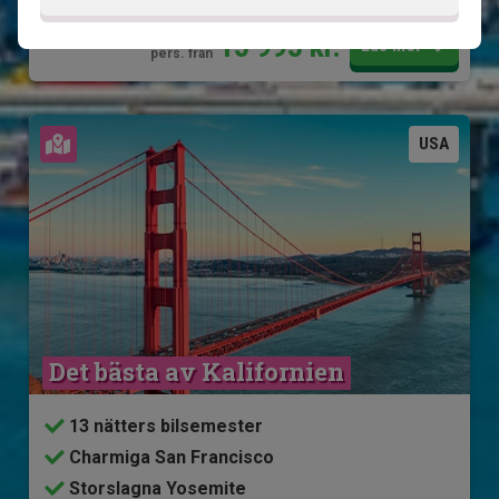
15 995
kr.
Pris pr.
Läs mer
pers. från
Se karta
USA
Det bästa av Kalifornien
13 nätters bilsemester
Charmiga San Francisco
Storslagna Yosemite