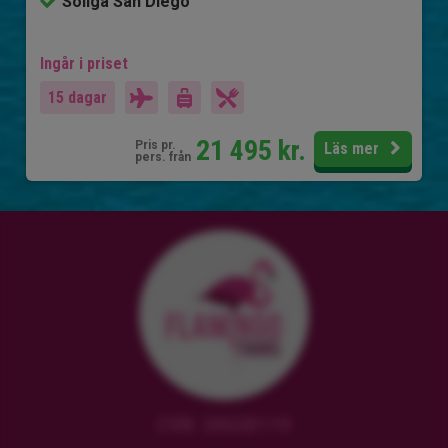
Soliga San Diego
Ingår i priset
15 dagar
21 495
kr.
Pris pr.
Läs mer
pers. från
CVR: 38628119