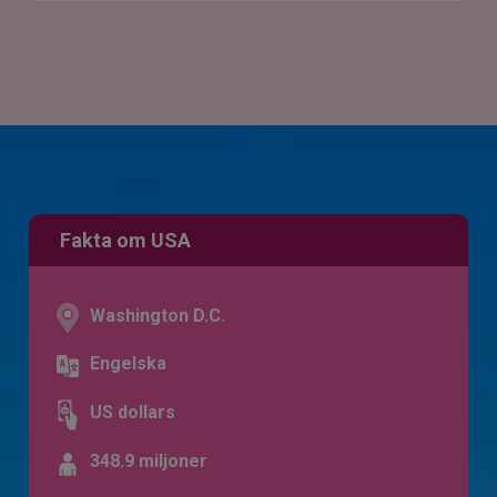
Fakta om USA
Washington D.C.
Engelska
US dollars
348.9 miljoner