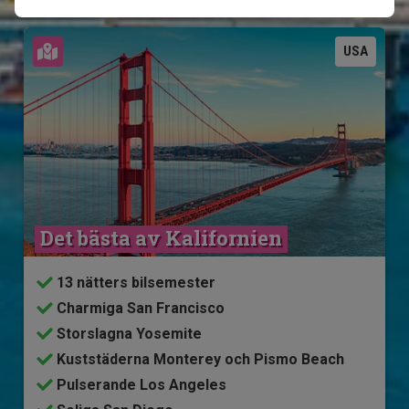
Se karta
USA
Det bästa av Kalifornien
13 nätters bilsemester
Charmiga San Francisco
Storslagna Yosemite
Kuststäderna Monterey och Pismo Beach
Pulserande Los Angeles