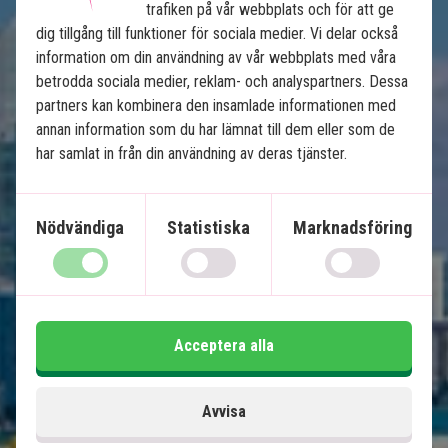
trafiken på vår webbplats och för att ge
dig tillgång till funktioner för sociala medier. Vi delar också
Floridas höjdpunkter
information om din användning av vår webbplats med våra
betrodda sociala medier, reklam- och analyspartners. Dessa
12 nätters bilsemester
partners kan kombinera den insamlade informationen med
USA:s bästa badstränder
annan information som du har lämnat till dem eller som de
har samlat in från din användning av deras tjänster.
Soliga Miami
Ö-paradiset Key West
Natur och djurliv i Everglades
Nödvändiga
Statistiska
Marknadsföring
Charmiga Naples och Clearwater
Shopping och nöjesparker i Orlando
Ingår i priset
Acceptera alla
14 dagar
15 995
kr.
Avvisa
Pris pr.
Läs mer
pers. från