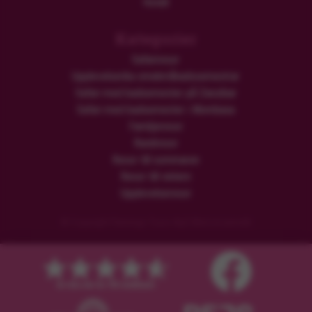
Hotell
Kategorier
Safariresor
Upplevelserika smekmånadssemestrar
Safari med badsemester på Zanzibar
Safari med badsemester i Mombasa
Familjeresor
Rundresor
Resor till sommaren
Resor till vintern
Upplevelseresor
© Copyright Flamingo Tours ApS Med ensamrätt