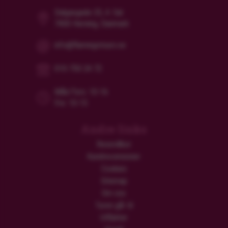
Dalgasgade 25, 4. Sal
7400 Herning, Danmark
info@flamingotours.se
010-750 24 72
Mån/Tors: 10-16
Fre: 10-15
Andre links
Resevillkor
Kundrecensioner
Cookies
Sitemap
Om oss
Turen går til
Utflykter