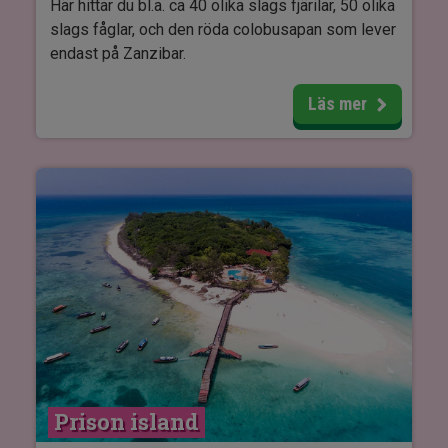
Här hittar du bl.a. ca 40 olika slags fjärilar, 50 olika
slags fåglar, och den röda colobusapan som lever
endast på Zanzibar.
Jozani Forest är dessutom ett levande apotek –
Läs mer
alla plantor och träd tycks kunna bota något. De
höga träden och palmerna ger en vacker och unik
upplevelse.
Turen tar 1–3 timmar. Med hänsyn till växter och
djur är det inte tillåtet att lämna stigarna utan en
guide.
Prison island