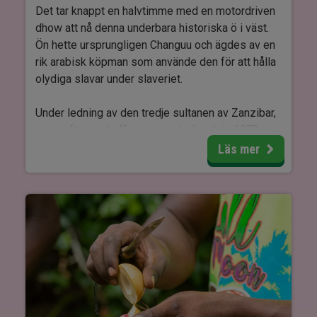
Det tar knappt en halvtimme med en motordriven
dhow att nå denna underbara historiska ö i väst.
Ön hette ursprungligen Changuu och ägdes av en
rik arabisk köpman som använde den för att hålla
olydiga slavar under slaveriet.
Under ledning av den tredje sultanen av Zanzibar,
strax efter avskaffandet av slavhandeln 1873,
byggdes fängelset på ön, vilket gav den namnet
Läs mer
Prison Island, som har hängt kvar sedan dess.
Ön användes dock senare som karantänstation
för alla östafrikanska länder efter utbrottet av
kolera längs Afrikas östkust, där offren samlades
i olika delar innan de skickades till ön för vidare
behandling.
Idag är öns huvudattraktion reservatet för
jättesköldpaddor. Dessa sköldpaddor fördes