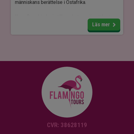
människans berättelse i Östafrika.
Kuza Cave bjuder in till mycket mer än ett kort
besök. Här kan du stanna en hel dag och njuta av
Läs mer
en levande kulturupplevelse med musik, konst
och lokal atmosfär. Varje eftermiddag spelar
skickliga musiker som bjuder in gäster att jamma
med, och områdets konstnärer välkomnar dig att
prova på målning, skulptur eller
smyckestillverkning.
Det är enkel tillgång till den stora, ljusa och
cirkelformade grottan, och vid entrén hittar du ett
mysigt receptionsområde med restaurang och ett
stort skuggigt område där du kan köpa mat och
dryck. Området runt grottan är ett fridfullt
naturreservat med rikt djurliv, där du bland annat
kan ha turen att se röda colobusapor, färgglada
CVR: 38628119
fjärilar och många fågelarter.