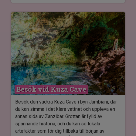
kropp togs innan den skickades till England, Arab
Fort, The House of Wonders, Supreme Court-
byggnaden, Tippu Tips hus, Kelele Square, det
gamla brittiska konsulatet, barnhemmet, den
gamla hamnen och mycket mer. I den gamla
stadsdelen är de flesta byggnader över 200 år
gamla och här finns många små exotiska basarer
och butiker.
I priset ingår:
Transport till/från hotellet
Engelsk guide.
Besök vid Kuza Cave
Inträdesavgift till den gamla slavmarknaden.
Besök den vackra Kuza Cave i byn Jambiani, där
du kan simma i det klara vattnet och uppleva en
annan sida av Zanzibar. Grottan är fylld av
spännande historia, och du kan se lokala
artefakter som för dig tillbaka till början av