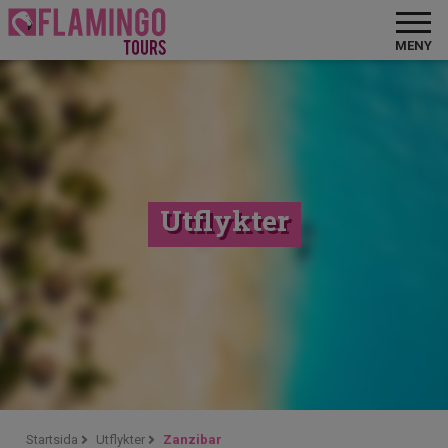
MENY
Utflykter
Startsida
Utflykter
Zanzibar