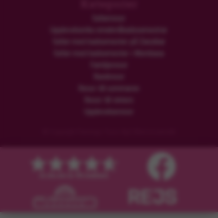
Kategorier
Safariresor
Upplevelserika smekmånadssemestrar
Safari med badsemester på Zanzibar
Safari med badsemester i Mombasa
Familjeresor
Rundresor
Resor till sommaren
Resor till vintern
Upplevelseresor
© Copyright Flamingo Tours ApS Med ensamrätt