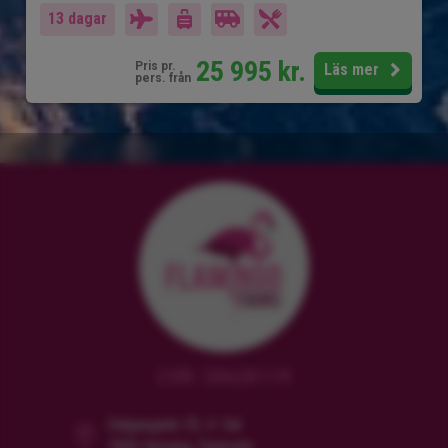
13 dagar
25 995
kr.
Pris pr.
Läs mer
pers. från
CVR: 38628119
Dalgasgade 25, 4. Sal
7400 Herning, Danmark