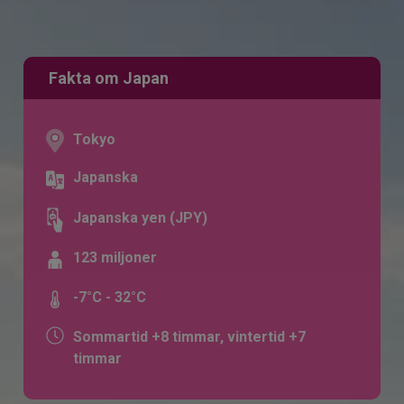
Fakta om Japan
Tokyo
Japanska
Japanska yen (JPY)
123 miljoner
-7°C - 32°C
Sommartid +8 timmar, vintertid +7
timmar