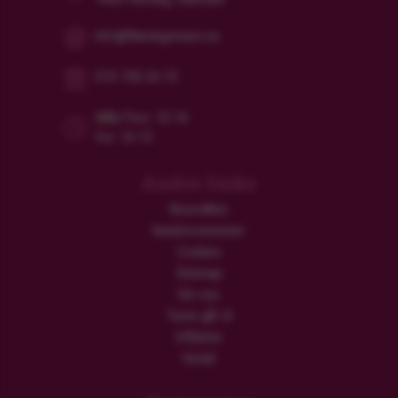
info@flamingotours.se
010-750 24 72
Mån/Tors: 10-16
Fre: 10-15
Andre links
Resevillkor
Kundrecensioner
Cookies
Sitemap
Om oss
Turen går til
Utflykter
Hotell