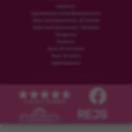
Safariresor
Upplevelserika smekmånadssemestrar
Safari med badsemester på Zanzibar
Safari med badsemester i Mombasa
Familjeresor
Rundresor
Resor till sommaren
Resor till vintern
Upplevelseresor
© Copyright Flamingo Tours ApS Med ensamrätt