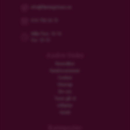
info@flamingotours.se
010-750 24 72
Mån/Tors: 10-16
Fre: 10-15
Andre links
Resevillkor
Kundrecensioner
Cookies
Sitemap
Om oss
Turen går til
Utflykter
Hotell
Kategorier