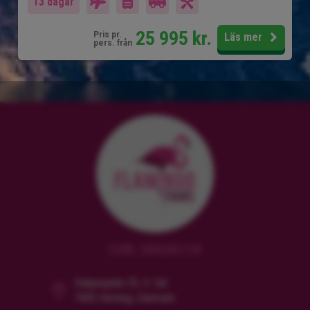
13 dagar
25 995
kr.
Pris pr.
Läs mer
pers. från
CVR: 38628119
Dalgasgade 25, 4. Sal
7400 Herning, Danmark