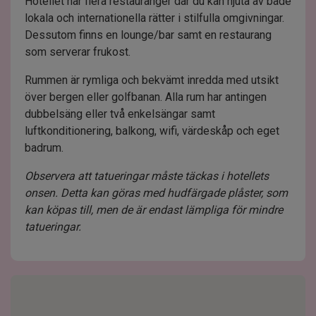
Hotellet har flera restauranger där du kan njuta av både
lokala och internationella rätter i stilfulla omgivningar.
Dessutom finns en lounge/bar samt en restaurang
som serverar frukost.
Rummen är rymliga och bekvämt inredda med utsikt
över bergen eller golfbanan. Alla rum har antingen
dubbelsäng eller två enkelsängar samt
luftkonditionering, balkong, wifi, värdeskåp och eget
badrum.
Observera att tatueringar måste täckas i hotellets
onsen. Detta kan göras med hudfärgade plåster, som
kan köpas till, men de är endast lämpliga för mindre
tatueringar.