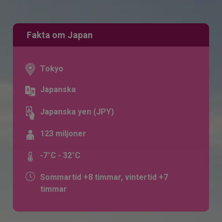
Fakta om Japan
Tokyo
Japanska
Japanska yen (JPY)
123 miljoner
-7°C - 32°C
Sommartid +8 timmar, vintertid +7
timmar