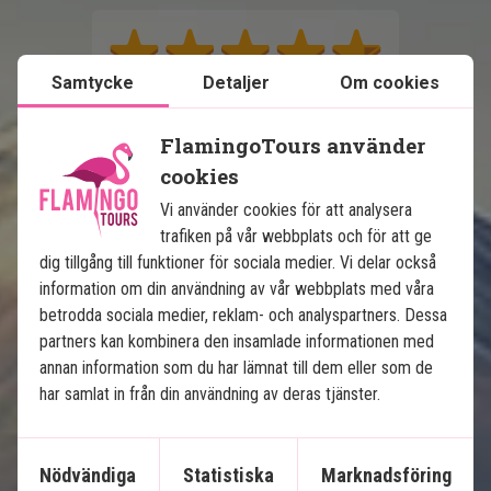
Samtycke
Detaljer
Om cookies
FlamingoTours använder
cookies
Se karta
Japan
Vi använder cookies för att analysera
trafiken på vår webbplats och för att ge
dig tillgång till funktioner för sociala medier. Vi delar också
information om din användning av vår webbplats med våra
betrodda sociala medier, reklam- och analyspartners. Dessa
partners kan kombinera den insamlade informationen med
annan information som du har lämnat till dem eller som de
har samlat in från din användning av deras tjänster.
Japans höjdpunkter
7 nätters rundresa i Japan
Nödvändiga
Statistiska
Marknadsföring