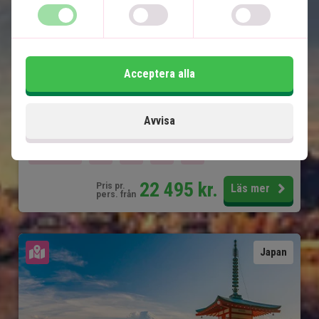
Pulserande Tokyo
Ikoniska Mount Fuji
Stadstur i Tokyo och Kyoto
Höghastighetståget Shinkansen
Acceptera alla
Möjlighet till extra upplevelser
Avvisa
Ingår i priset
10 dagar
22 495
kr.
Pris pr.
Läs mer
pers. från
Se karta
Japan