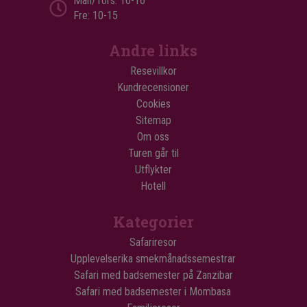
Mån/Tors: 10-16
Fre: 10-15
Andre links
Resevillkor
Kundrecensioner
Cookies
Sitemap
Om oss
Turen går til
Utflykter
Hotell
Kategorier
Safariresor
Upplevelserika smekmånadssemestrar
Safari med badsemester på Zanzibar
Safari med badsemester i Mombasa