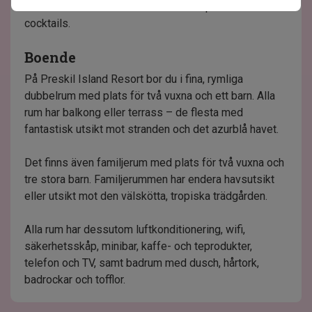
annat öl från hela världen och lokalinspirerade
cocktails.
Boende
På Preskil Island Resort bor du i fina, rymliga
dubbelrum med plats för två vuxna och ett barn. Alla
rum har balkong eller terrass – de flesta med
fantastisk utsikt mot stranden och det azurblå havet.
Det finns även familjerum med plats för två vuxna och
tre stora barn. Familjerummen har endera havsutsikt
eller utsikt mot den välskötta, tropiska trädgården.
Alla rum har dessutom luftkonditionering, wifi,
säkerhetsskåp, minibar, kaffe- och teprodukter,
telefon och TV, samt badrum med dusch, hårtork,
badrockar och tofflor.