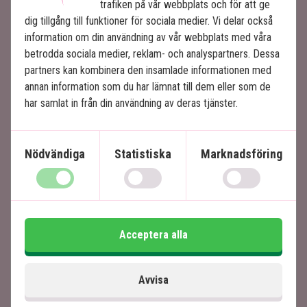
trafiken på vår webbplats och för att ge
bordtennis, och på kvällarna finns det
dig tillgång till funktioner för sociala medier. Vi delar också
kvällsunderhållning för både barn och vuxna.
information om din användning av vår webbplats med våra
betrodda sociala medier, reklam- och analyspartners. Dessa
Restauranger och barer
partners kan kombinera den insamlade informationen med
Dagen börjar på Rendez-Vous med en överdådig
annan information som du har lämnat till dem eller som de
frukost från buffetbord. Här serveras även lunch och
har samlat in från din användning av deras tjänster.
middag med utsökta inhemska och internationella
maträtter. Om du föredrar à la carte kan du välja mellan
medelhavsinspirerade rätter på middagsrestaurangen
Nödvändiga
Statistiska
Marknadsföring
Mosaïc eller nyfångad fisk och skaldjur på 1810.
Dagtid fungerar 1810 som strandbar, där du kan luta
dig tillbaka i de sköna säckstolarna och njuta av
utsikten mot Île aux Aigrettes och Lion Mountain,
Acceptera alla
medan du njuter av en lättare lunch eller kylda drycker.
Avvisa
På kvällen slår Medley Bar upp dörrarna och bjuder på
dansgolv, scen och livemusik. Här serveras bland