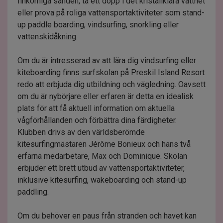
finkorniga sanden, ta ett dopp i det kristallklara vattnet
eller prova på roliga vattensportaktiviteter som stand-
up paddle boarding, vindsurfing, snorkling eller
vattenskidåkning.
Om du är intresserad av att lära dig vindsurfing eller
kiteboarding finns surfskolan på Preskil Island Resort
redo att erbjuda dig utbildning och vägledning. Oavsett
om du är nybörjare eller erfaren är detta en idealisk
plats för att få aktuell information om aktuella
vågförhållanden och förbättra dina färdigheter.
Klubben drivs av den världsberömde
kitesurfingmästaren Jérôme Bonieux och hans två
erfarna medarbetare, Max och Dominique. Skolan
erbjuder ett brett utbud av vattensportaktiviteter,
inklusive kitesurfing, wakeboarding och stand-up
paddling.
Om du behöver en paus från stranden och havet kan