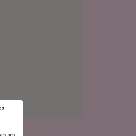
es
lats och