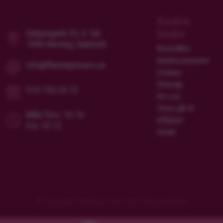
Andre
links
Dalgasgade 25, 4. Sal
7400 Herning, Danmark
Resevillkor
Kundrecensioner
info@flamingotours.se
Cookies
Sitemap
010-750 24 72
Om oss
Turen går til
Mån/Tors: 10-16
Utflykter
Fre: 10-15
Hotell
© Copyright Flamingo Tours ApS Med ensamrätt