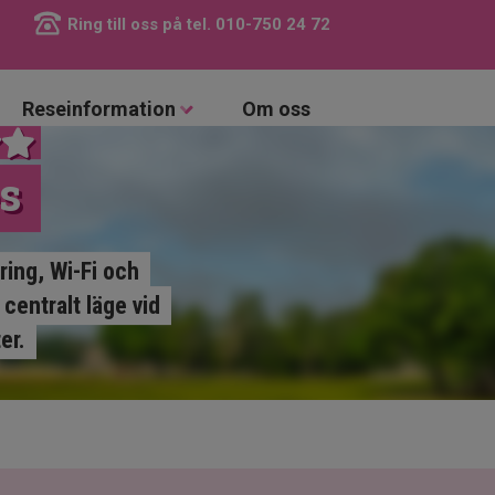
Ring till oss på tel.
010-750 24 72
Reseinformation
Om oss
s
ring, Wi-Fi och
centralt läge vid
er.