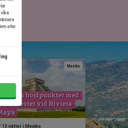
elar
 våra
ombinera
dem eller
ing
Se karta
Mexiko
Mexikos höjdpunkter med 
adsemester vid Riviera 
Maya
13 nätter i Mexiko