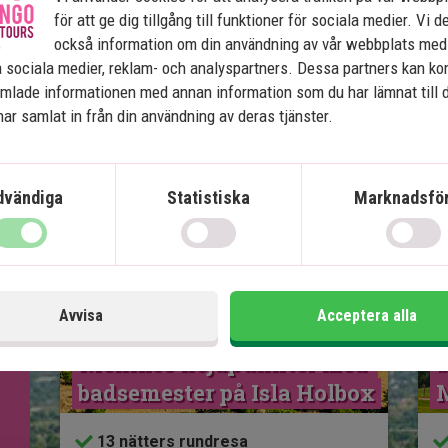
r två enkelsängar. Alla rum är
för att ge dig tillgång till funktioner för sociala medier. Vi d
-Fi, tv och värdeskåp.
också information om din användning av vår webbplats med
 sociala medier, reklam- och analyspartners. Dessa partners kan k
mlade informationen med annan information som du har lämnat till 
ar samlat in från din användning av deras tjänster.
dvändiga
Statistiska
Marknadsför
Se karta
Mexiko
Avvisa
Acceptera alla
Mexikos höjdpunkter med 
b
badsemester på Isla Holbox
13 nätters rundresa