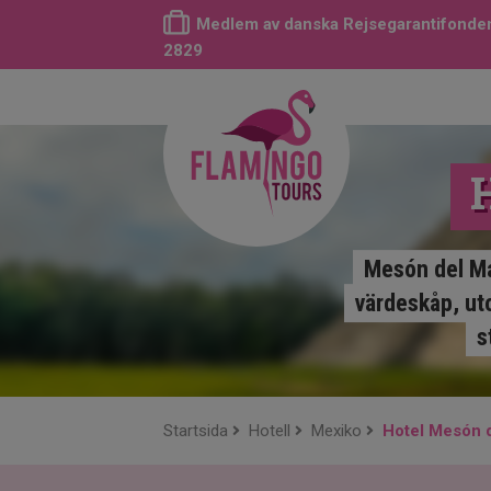
Medlem av danska Rejsegarantifonden
2829
Mesón del Ma
värdeskåp, ut
s
Startsida
Hotell
Mexiko
Hotel Mesón 