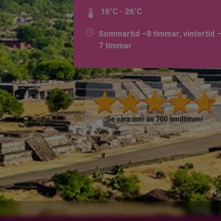
16°C - 26°C
Sommartid –8 timmar, vintertid 
7 timmar