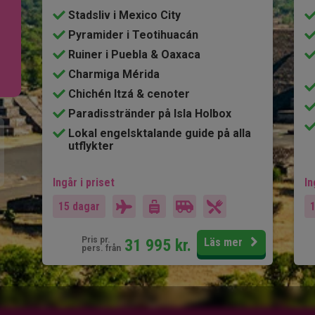
Stadsliv i Mexico City
Pyramider i Teotihuacán
–
Ruiner i Puebla & Oaxaca
Charmiga Mérida
Chichén Itzá & cenoter
Paradisstränder på Isla Holbox
Lokal engelsktalande guide på alla
utflykter
Ingår i priset
In
15 dagar
Pris pr.
31 995
kr.
Läs mer
pers. från