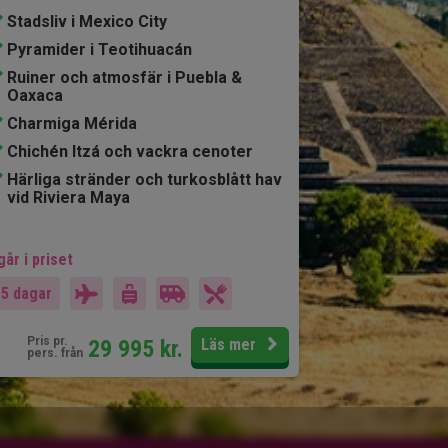
Stadsliv i Mexico City
Pyramider i Teotihuacán
Ruiner och atmosfär i Puebla &
Oaxaca
Charmiga Mérida
Chichén Itzá och vackra cenoter
Härliga stränder och turkosblått hav
vid Riviera Maya
går i priset
15 dagar
Pris pr.
29 995
kr.
Läs mer
pers. från