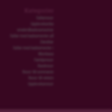
Kategorier
Safariresor
Upplevelserika
smekmånadssemestrar
Safari med badsemester på
Zanzibar
Safari med badsemester i
Mombasa
Familjeresor
Rundresor
Resor till sommaren
Resor till vintern
Upplevelseresor