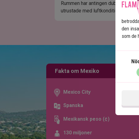
Rummen har antingen dubbelsäng elle
utrustade med luftkonditionering, Wi
betrodda
den insa
som de h
Nö
Fakta om Mexiko
Mexico City
Spanska
Mexikansk peso (¢)
130 miljoner