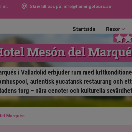
 nr.
Skriv till oss på:
info@flamingotours.se
Startsida
Resor
Hotel Mesón del Marqué
rqués i Valladolid erbjuder rum med luftkonditione
omhuspool, autentisk yucatansk restaurang och ett 
tadens torg – nära cenoter och kulturella sevärdhet
del Marqués