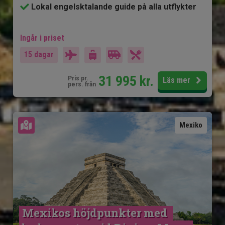
Lokal engelsktalande guide på alla utflykter
Ingår i priset
15 dagar
31 995
kr.
Pris pr.
Läs mer
pers. från
Se karta
Mexiko
Mexikos höjdpunkter med 