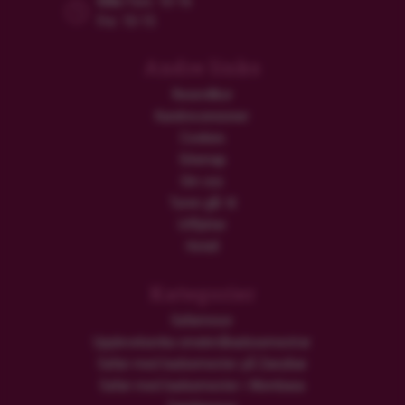
Mån/Tors: 10-16
Fre: 10-15
Andre links
Resevillkor
Kundrecensioner
Cookies
Sitemap
Om oss
Turen går til
Utflykter
Hotell
Kategorier
Safariresor
Upplevelserika smekmånadssemestrar
Safari med badsemester på Zanzibar
Safari med badsemester i Mombasa