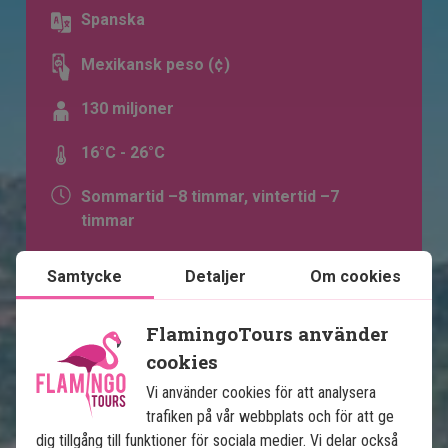
Spanska
Mexikansk peso (¢)
130 miljoner
16°C - 26°C
Sommartid –8 timmar, vintertid –7
timmar
Samtycke
Detaljer
Om cookies
FlamingoTours använder
cookies
Vi använder cookies för att analysera
trafiken på vår webbplats och för att ge
dig tillgång till funktioner för sociala medier. Vi delar också