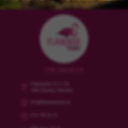
CVR: 38628119
Dalgasgade 25, 4. Sal
7400 Herning, Danmark
info@flamingotours.se
010-750 24 72