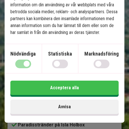
Se karta
Mexiko
information om din användning av vår webbplats med våra
betrodda sociala medier, reklam- och analyspartners. Dessa
partners kan kombinera den insamlade informationen med
annan information som du har lämnat till dem eller som de
har samlat in från din användning av deras tjänster.
Mexikos höjdpunkter med 
Nödvändiga
Statistiska
Marknadsföring
badsemester på Isla Holbox
13 nätters rundresa
Stadsliv i Mexico City
Acceptera alla
Pyramider i Teotihuacán
Ruiner i Puebla & Oaxaca
Avvisa
Charmiga Mérida
Chichén Itzá & cenoter
Paradisstränder på Isla Holbox