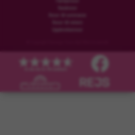
Familjeresor
Rundresor
Resor till sommaren
Resor till vintern
Upplevelseresor
© Copyright Flamingo Tours ApS Med ensamrätt