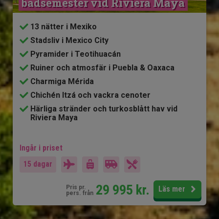
badsemester vid Riviera Maya
13 nätter i Mexiko
Stadsliv i Mexico City
Pyramider i Teotihuacán
Ruiner och atmosfär i Puebla & Oaxaca
Charmiga Mérida
Chichén Itzá och vackra cenoter
Härliga stränder och turkosblått hav vid
Riviera Maya
Ingår i priset
15 dagar
29 995
kr.
Pris pr.
Läs mer
pers. från