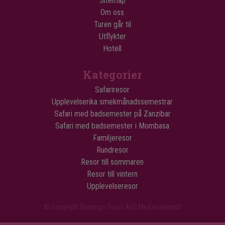
Sitemap
Om oss
Turen går til
Utflykter
Hotell
Kategorier
Safariresor
Upplevelserika smekmånadssemestrar
Safari med badsemester på Zanzibar
Safari med badsemester i Mombasa
Familjeresor
Rundresor
Resor till sommaren
Resor till vintern
Upplevelseresor
© Copyright Flamingo Tours ApS Med ensamrätt