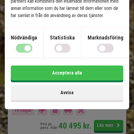
partners kan kombinera den insamlade informationen med
12 nätters rundresa
annan information som du har lämnat till dem eller som de
2 nätter i Amazonas
har samlat in från din användning av deras tjänster.
Lima
Arequipa
Nödvändiga
Statistiska
Marknadsföring
Colca Canyon
Titicacasjön
Cusco
Den Heliga Dalen
Acceptera alla
Machu Picchu
Amazonfloden
Avvisa
Ingår i priset
16 dagar
40 495
kr.
Pris pr.
Läs mer
pers. från