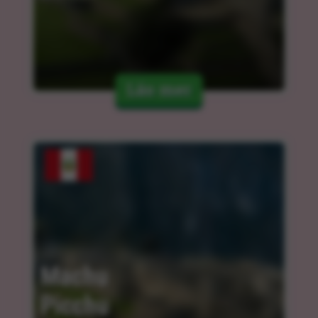
Läs mer
Machu 
Picchu