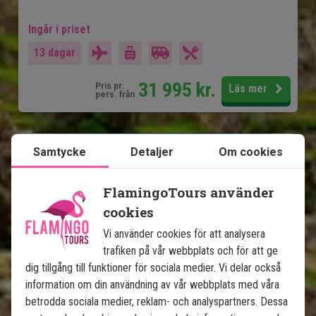
Ingår i priset
13 dagar
31 995
kr.
Pris pr.
Läs mer
pers. från
Se karta
Peru
Samtycke
Detaljer
Om cookies
FlamingoTours använder
cookies
Vi använder cookies för att analysera
trafiken på vår webbplats och för att ge
dig tillgång till funktioner för sociala medier. Vi delar också
information om din användning av vår webbplats med våra
Historiska Peru med Amazonas
betrodda sociala medier, reklam- och analyspartners. Dessa