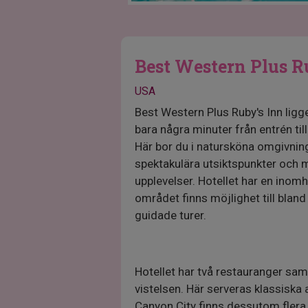
Best Western Plus R
USA
Best Western Plus Ruby's Inn ligge
bara några minuter från entrén til
Här bor du i natursköna omgivning
spektakulära utsiktspunkter och 
upplevelser. Hotellet har en inom
området finns möjlighet till bland
guidade turer.
Hotellet har två restauranger sam
vistelsen. Här serveras klassiska 
Canyon City finns dessutom flera