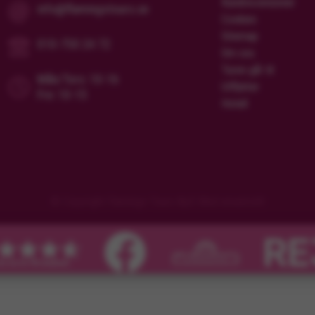
Kundrecensioner
info@flamingotours.se
Cookies
Sitemap
010-750 24 72
Om oss
Turen går til
Mån/Tors: 10-16
Utflykter
Fre: 10-15
Hotell
© Copyright Flamingo Tours ApS Med ensamrätt