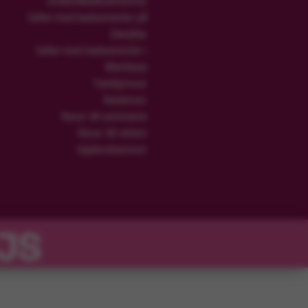
smekmånadssemestrar
Safari med badsemester på
Zanzibar
Safari med badsemester i
Mombasa
Familjeresor
Rundresor
Resor till sommaren
Resor till vintern
Upplevelseresor