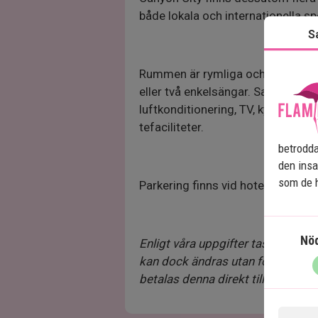
både lokala och internationella spe
S
Rummen är rymliga och inredda 
eller två enkelsängar. Samtliga r
luftkonditionering, TV, kylskåp, 
tefaciliteter.
betrodda
den insa
som de h
Parkering finns vid hotellet.
Nö
Enligt våra uppgifter tas ingen res
kan dock ändras utan förvarning. 
betalas denna direkt till hotellet.