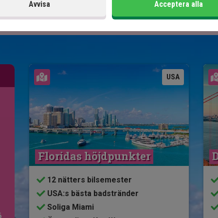
Avvisa
Acceptera alla
Se karta
USA
Floridas höjdpunkter
D
12 nätters bilsemester
USA:s bästa badstränder
Soliga Miami
6