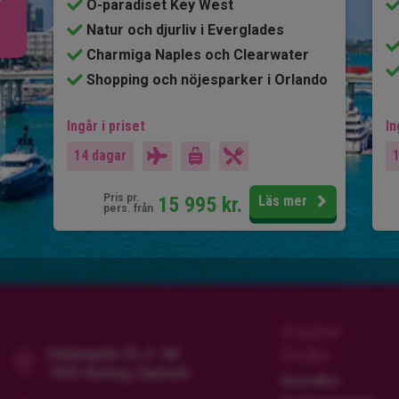
Ö-paradiset Key West
Natur och djurliv i Everglades
Charmiga Naples och Clearwater
Shopping och nöjesparker i Orlando
Ingår i priset
In
14 dagar
Pris pr.
15 995
kr.
Läs mer
pers. från
Andre
links
Dalgasgade 25, 4. Sal
7400 Herning, Danmark
Resevillkor