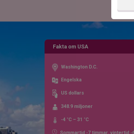
Fakta om USA
Washington D.C.
Engelska
US dollars
348.9 miljoner
-4 °C – 31 °C
Sommartid -7 timmar, vintertid -