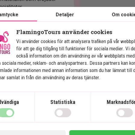
cialiteter.
amtycke
Detaljer
Om cooki
FlamingoTours använder cookies
med antingen en dubbelsäng
um är utrustade med
Vi använder cookies för att analysera trafiken på vår webbp
mikrovågsugn samt kaffe- och
för att ge dig tillgång till funktioner för sociala medier. Vi d
också information om din användning av vår webbplats med
 sociala medier, reklam- och analyspartners. Dessa partners kan k
mlade informationen med annan information som du har lämnat till 
ar samlat in från din användning av deras tjänster.
dvändiga
Statistiska
Marknadsför
ort fee ut på detta hotell. Det
Om en resort fee införs,