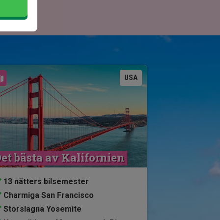
Se karta
USA
et bästa av Kalifornien
13 nätters bilsemester
Charmiga San Francisco
Storslagna Yosemite