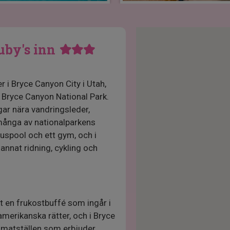
uby's inn
r i Bryce Canyon City i Utah,
l Bryce Canyon National Park.
ar nära vandringsleder,
många av nationalparkens
huspool och ett gym, och i
 annat ridning, cykling och
t en frukostbuffé som ingår i
amerikanska rätter, och i Bryce
 matställen som erbjuder