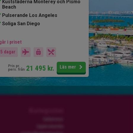
Kuststäderna Monterey och Pismo
Beach
Pulserande Los Angeles
Soliga San Diego
går i priset
15 dagar
Pris pr.
21 495
kr.
Läs mer
pers. från
Kategorier
Safariresor
Upplevelserika