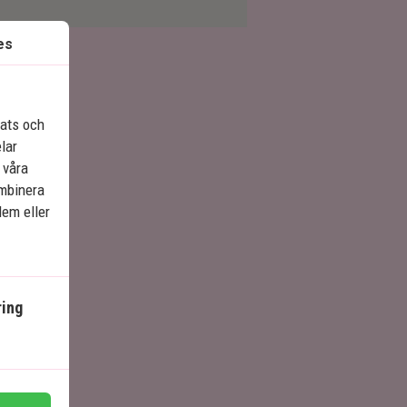
es
lats och
elar
 våra
ombinera
dem eller
ing