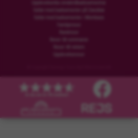
Upplevelserika smekmånadssemestrar
Safari med badsemester på Zanzibar
Safari med badsemester i Mombasa
Familjeresor
Rundresor
Resor till sommaren
Resor till vintern
Upplevelseresor
© Copyright Flamingo Tours ApS Med ensamrätt