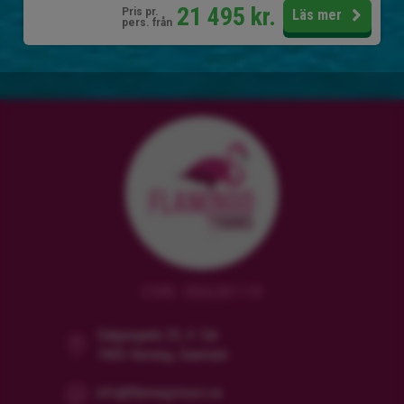
21 495
kr.
Pris pr.
Läs mer
pers. från
CVR: 38628119
Dalgasgade 25, 4. Sal
7400 Herning, Danmark
info@flamingotours.se