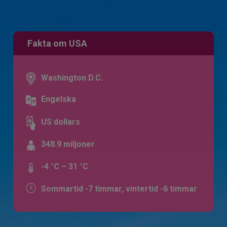
Fakta om USA
Washington D.C.
Engelska
US dollars
348.9 miljoner
-4 °C – 31 °C
Sommartid -7 timmar, vintertid -6 timmar