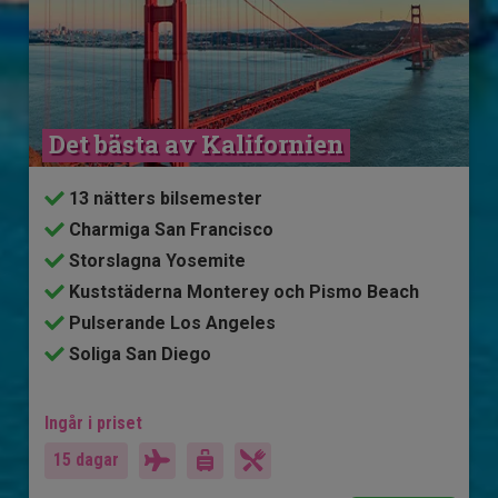
Det bästa av Kalifornien
13 nätters bilsemester
Charmiga San Francisco
Storslagna Yosemite
Kuststäderna Monterey och Pismo Beach
Pulserande Los Angeles
Soliga San Diego
Ingår i priset
15 dagar