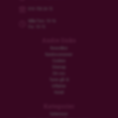
010-750 24 72
Mån/Tors: 10-16
Fre: 10-15
Andre links
Resevillkor
Kundrecensioner
Cookies
Sitemap
Om oss
Turen går til
Utflykter
Hotell
Kategorier
Safariresor