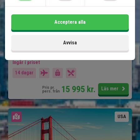
Soliga Miami
Ö-paradiset Key West
Acceptera alla
Natur och djurliv i Everglades
Charmiga Naples och Clearwater
Avvisa
Shopping och nöjesparker i Orlando
Ingår i priset
14 dagar
15 995
kr.
Pris pr.
Läs mer
pers. från
Se karta
USA