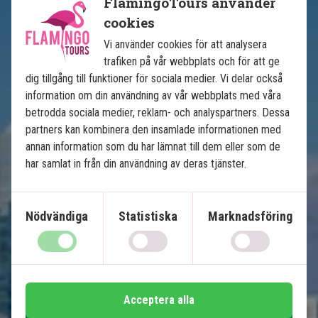
FlamingoTours använder
cookies
Vi använder cookies för att analysera
trafiken på vår webbplats och för att ge
dig tillgång till funktioner för sociala medier. Vi delar också
information om din användning av vår webbplats med våra
betrodda sociala medier, reklam- och analyspartners. Dessa
partners kan kombinera den insamlade informationen med
Floridas höjdpunkter
annan information som du har lämnat till dem eller som de
har samlat in från din användning av deras tjänster.
12 nätters bilsemester
USA:s bästa badstränder
Nödvändiga
Statistiska
Marknadsföring
Soliga Miami
Ö-paradiset Key West
Natur och djurliv i Everglades
Charmiga Naples och Clearwater
Shopping och nöjesparker i Orlando
Acceptera alla