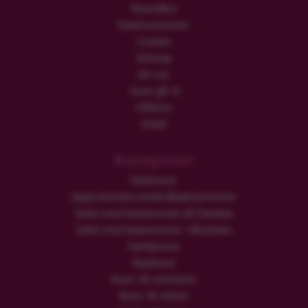
Resevillkor
Kundrecensioner
Cookies
Sitemap
Om oss
Turen går til
Utflykter
Hotell
Kategorier
Safariresor
Upplevelserika smekmånadssemestrar
Safari med badsemester på Zanzibar
Safari med badsemester i Mombasa
Familjeresor
Rundresor
Resor till sommaren
Resor till vintern