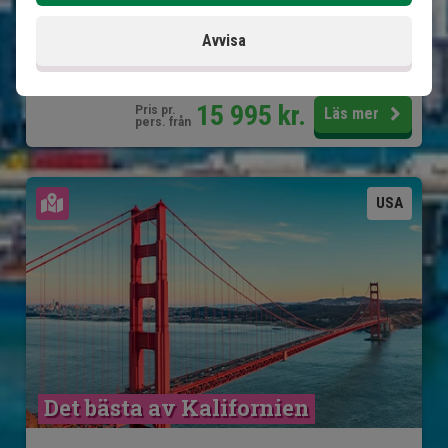
Ingår i priset
Avvisa
14 dagar
15 995
kr.
Pris pr.
Läs mer
pers. från
Se karta
USA
Det bästa av Kalifornien