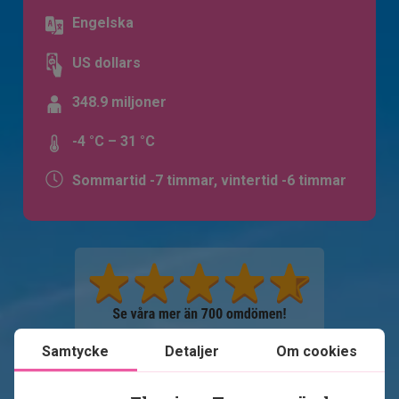
Engelska
US dollars
348.9 miljoner
-4 °C – 31 °C
Sommartid -7 timmar, vintertid -6 timmar
Samtycke
Detaljer
Om cookies
Se karta
USA