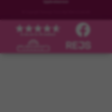
Upplevelseresor
© Copyright Flamingo Tours ApS Med ensamrätt