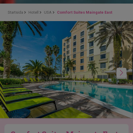
Startsida
Hotell
USA
Comfort Suites Maingate East