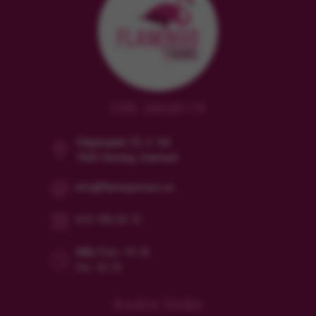
CVR: 38628119
Dalgasgade 25, 4. Sal
7400 Herning, Danmark
info@flamingotours.se
010-750 24 72
Mån/Tors: 10-16
Fre: 10-15
Andre links