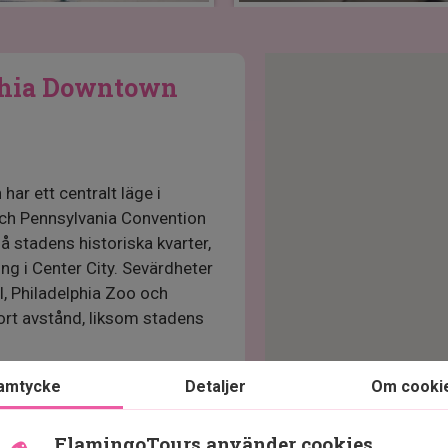
phia Downtown
ar ett centralt läge i
 och Pennsylvania Convention
nå stadens historiska kvarter,
g i Center City. Sevärdheter
, Philadelphia Zoo och
ort avstånd, liksom stadens
uer, som erbjuder amerikanskt
amtycke
Detaljer
Om cooki
 och loungeområde. Dessutom
rområdet finns många caféer
FlamingoTours använder cookies