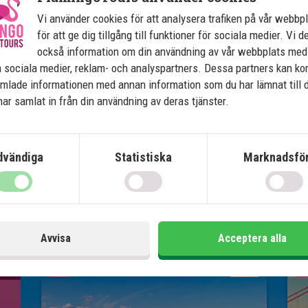
ånd.
Vi använder cookies för att analysera trafiken på vår webbp
för att ge dig tillgång till funktioner för sociala medier. Vi d
itionering och Wi-Fi, och
också information om din användning av vår webbplats med
samt parkeringsmöjligheter.
 sociala medier, reklam- och analyspartners. Dessa partners kan k
mlade informationen med annan information som du har lämnat till 
t fee ut på detta hotell. Det kan
ar samlat in från din användning av deras tjänster.
resort fee införs, betalas denna
dvändiga
Statistiska
Marknadsför
Avvisa
Acceptera alla
Se karta
USA