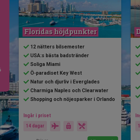
Floridas höjdpunkter
D
12 nätters bilsemester
USA:s bästa badstränder
Soliga Miami
6
Ö-paradiset Key West
Natur och djurliv i Everglades
Charmiga Naples och Clearwater
Shopping och nöjesparker i Orlando
Ingår i priset
In
14 dagar