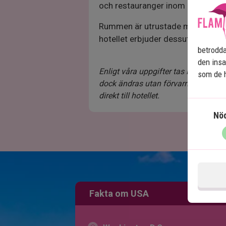
och restauranger inom gångavst
Rummen är utrustade med luftkond
hotellet erbjuder dessutom gym 
betrodda
den insa
Enligt våra uppgifter tas ingen resor
som de h
dock ändras utan förvarning. Om en 
direkt till hotellet.
Nö
Fakta om USA