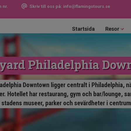
 nr.
Skriv till oss på:
info@flamingotours.se
Startsida
Resor
yard Philadelphia Do
adelphia Downtown ligger centralt i Philadelphia, nä
. Hotellet har restaurang, gym och bar/lounge, samt
stadens museer, parker och sevärdheter i centrum