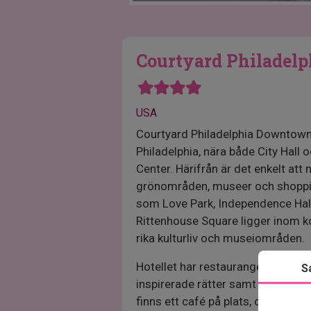
Courtyard Philadel
USA
Courtyard Philadelphia Downtown h
Philadelphia, nära både City Hall
Center. Härifrån är det enkelt att 
grönområden, museer och shoppin
som Love Park, Independence Hall
Rittenhouse Square ligger inom k
rika kulturliv och museiområden.
Hotellet har restaurangen The Ba
S
inspirerade rätter samt ett bar-
finns ett café på plats, och i nä