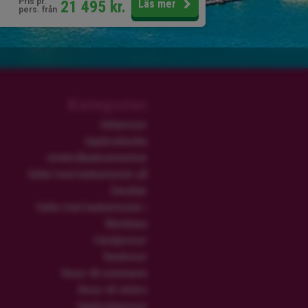
Pris pr.
21 495
kr.
Läs mer
pers. från
Kategorier
Safariresor
Upplevelserika
smekmånadssemestrar
Safari med badsemester på
Zanzibar
Safari med badsemester i
Mombasa
Familjeresor
Rundresor
Resor till sommaren
Resor till vintern
Upplevelseresor