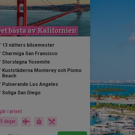
et bästa av Kalifornien
13 nätters bilsemester
Charmiga San Francisco
Storslagna Yosemite
Kuststäderna Monterey och Pismo
Beach
Pulserande Los Angeles
Soliga San Diego
går i priset
15 dagar