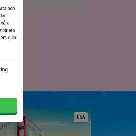
lats och
elar
 våra
ombinera
dem eller
ing
Se karta
USA