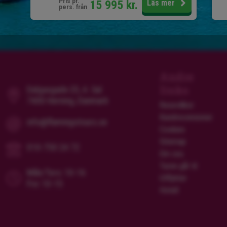
Pris pr.
15 995
kr.
Läs mer
pers. från
Andre
links
Dalgasgade 25, 4. Sal
7400 Herning, Danmark
Resevillkor
Kundrecensioner
info@flamingotours.se
Cookies
Sitemap
010-750 24 72
Om oss
Turen går til
Mån/Tors: 10-16
Utflykter
Fre: 10-15
Hotell