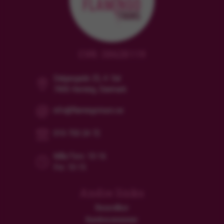
CVR: 38628119
Dalgasgade 25, 4. Sal
7400 Herning, Danmark
info@flamingotours.se
010-750 24 72
Mån/Tors: 10-16
Fre: 10-15
Andre links
Resevillkor
Kundrecensioner