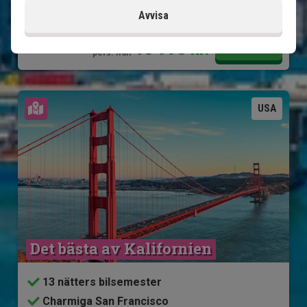
14 dagar
Avvisa
15 995
kr.
Pris pr.
Läs mer
pers. från
Se karta
USA
Det bästa av Kalifornien
13 nätters bilsemester
Charmiga San Francisco