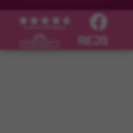
© Copyright Flamingo Tours ApS Med ensamrätt