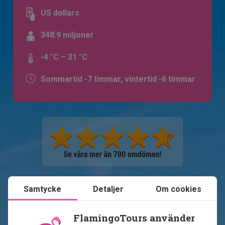
US dollars
348.9 miljoner
-4 °C – 31 °C
Sommartid -7 timmar, vintertid -6 timmar
Samtycke
Detaljer
Om cookies
Se karta
USA
FlamingoTours använder