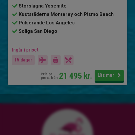
Storslagna Yosemite
Kuststäderna Monterey och Pismo Beach
Pulserande Los Angeles
Soliga San Diego
Ingår i priset
15 dagar
21 495
kr.
Pris pr.
Läs mer
pers. från