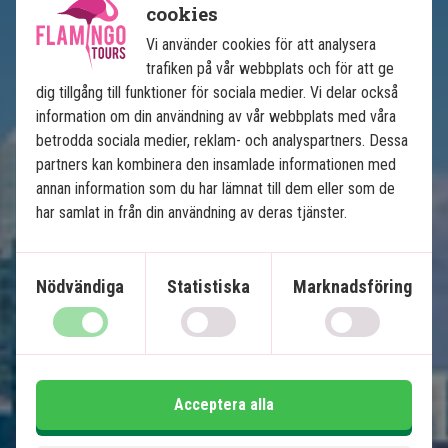
cookies
Vi använder cookies för att analysera
trafiken på vår webbplats och för att ge
dig tillgång till funktioner för sociala medier. Vi delar också
information om din användning av vår webbplats med våra
betrodda sociala medier, reklam- och analyspartners. Dessa
Floridas höjdpunkter
partners kan kombinera den insamlade informationen med
annan information som du har lämnat till dem eller som de
12 nätters bilsemester
har samlat in från din användning av deras tjänster.
USA:s bästa badstränder
Soliga Miami
Nödvändiga
Statistiska
Marknadsföring
Ö-paradiset Key West
Natur och djurliv i Everglades
Charmiga Naples och Clearwater
Shopping och nöjesparker i Orlando
Acceptera alla
Ingår i priset