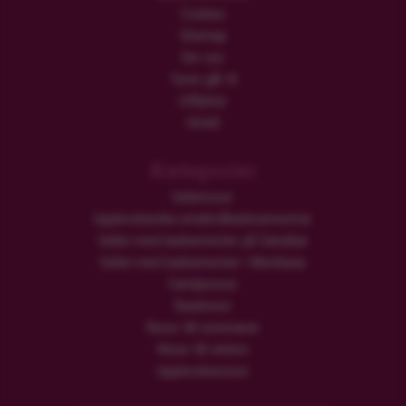
Cookies
Sitemap
Om oss
Turen går til
Utflykter
Hotell
Kategorier
Safariresor
Upplevelserika smekmånadssemestrar
Safari med badsemester på Zanzibar
Safari med badsemester i Mombasa
Familjeresor
Rundresor
Resor till sommaren
Resor till vintern
Upplevelseresor