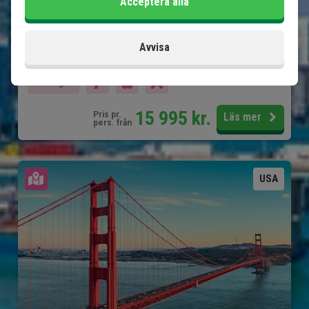
Acceptera alla
Shopping och nöjesparker i Orlando
Avvisa
Ingår i priset
14 dagar
15 995
kr.
Pris pr.
Läs mer
pers. från
Se karta
USA