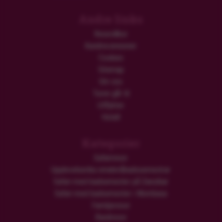
Andre links
Resevillkor
Kundrecensioner
Cookies
Sitemap
Om oss
Turen går til
Utflykter
Hotell
Kategorier
Safariresor
Upplevelserika smekmånadssemestrar
Safari med badsemester på Zanzibar
Safari med badsemester i Mombasa
Familjeresor
Rundresor