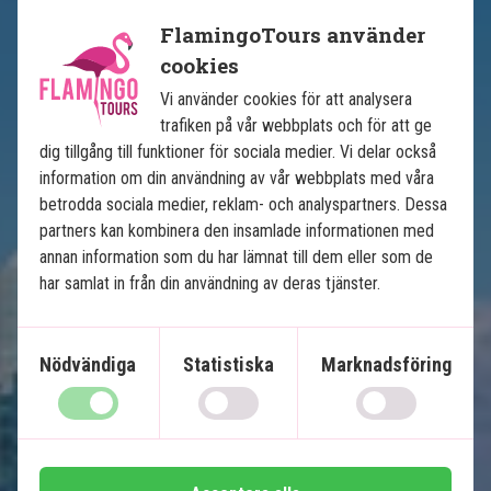
FlamingoTours använder
Se karta
USA
cookies
Vi använder cookies för att analysera
trafiken på vår webbplats och för att ge
dig tillgång till funktioner för sociala medier. Vi delar också
information om din användning av vår webbplats med våra
betrodda sociala medier, reklam- och analyspartners. Dessa
partners kan kombinera den insamlade informationen med
annan information som du har lämnat till dem eller som de
Floridas höjdpunkter
har samlat in från din användning av deras tjänster.
12 nätters bilsemester
Nödvändiga
Statistiska
Marknadsföring
USA:s bästa badstränder
Soliga Miami
Ö-paradiset Key West
Natur och djurliv i Everglades
Charmiga Naples och Clearwater