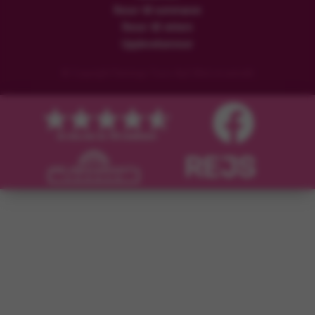
Resor till sommaren
Resor till vintern
Upplevelseresor
© Copyright Flamingo Tours ApS Med ensamrätt