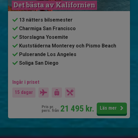
Det bästa av Kalifornien
13 nätters bilsemester
Charmiga San Francisco
Storslagna Yosemite
Kuststäderna Monterey och Pismo Beach
Pulserande Los Angeles
Soliga San Diego
Ingår i priset
15 dagar
21 495
kr.
Pris pr.
Läs mer
pers. från