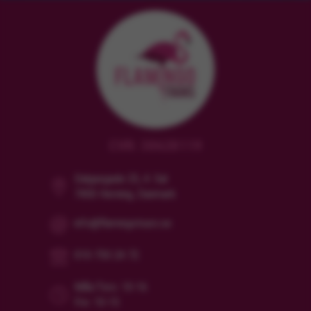
CVR: 38628119
Dalgasgade 25, 4. Sal
7400 Herning, Danmark
info@flamingotours.se
010-750 24 72
Mån/Tors: 10-16
Fre: 10-15