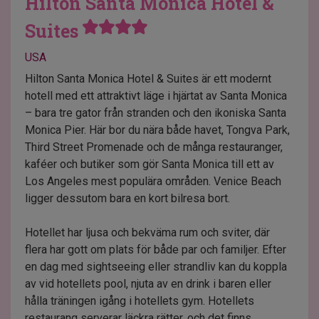
Hilton Santa Monica Hotel &
Suites
USA
Hilton Santa Monica Hotel & Suites är ett modernt
hotell med ett attraktivt läge i hjärtat av Santa Monica
– bara tre gator från stranden och den ikoniska Santa
Monica Pier. Här bor du nära både havet, Tongva Park,
Third Street Promenade och de många restauranger,
kaféer och butiker som gör Santa Monica till ett av
Los Angeles mest populära områden. Venice Beach
ligger dessutom bara en kort bilresa bort.
Hotellet har ljusa och bekväma rum och sviter, där
flera har gott om plats för både par och familjer. Efter
en dag med sightseeing eller strandliv kan du koppla
av vid hotellets pool, njuta av en drink i baren eller
hålla träningen igång i hotellets gym. Hotellets
restaurang serverar läckra rätter, och det finns