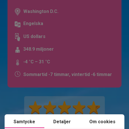
Washington D.C.
Engelska
US dollars
348.9 miljoner
-4 °C – 31 °C
Sommartid -7 timmar, vintertid -6 timmar
Samtycke
Detaljer
Om cookies