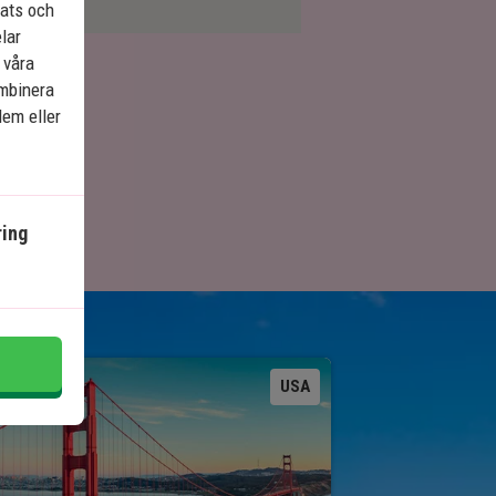
lats och
elar
 våra
ombinera
dem eller
ing
Se karta
USA