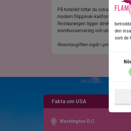
På hotellet hittar du också restaur
modern filippinsk-kalifornisk mat m
betrodda
Restaurangen ligger direkt på hotell
den insa
inomhusservering och utomhusmat p
som de h
Resortavgiften ingår i priset.
Nö
Fakta om USA
Washington D.C.