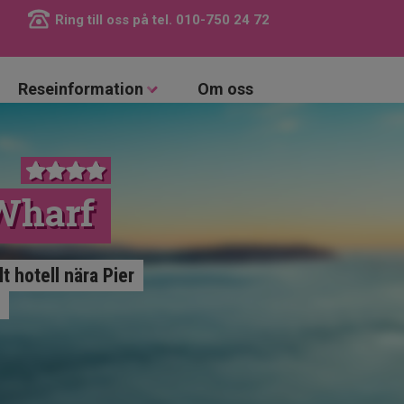
Ring till oss på tel.
010-750 24 72
Reseinformation
Om oss
Wharf
t hotell nära Pier