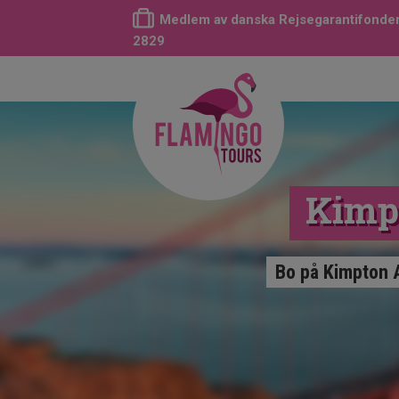
Medlem av danska Rejsegarantifonden
2829
Kimp
Bo på Kimpton Al