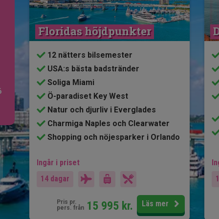
Floridas höjdpunkter
D
12 nätters bilsemester
USA:s bästa badstränder
Soliga Miami
6
Ö-paradiset Key West
Natur och djurliv i Everglades
Charmiga Naples och Clearwater
Shopping och nöjesparker i Orlando
Ingår i priset
In
14 dagar
Pris pr.
15 995
kr.
Läs mer
pers. från