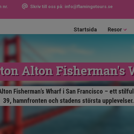
 nr.
Skriv till oss på:
info@flamingotours.se
Startsida
Resor
ton Alton Fisherman's 
ton Fisherman’s Wharf i San Francisco – ett stilfull
39, hamnfronten och stadens största upplevelser.