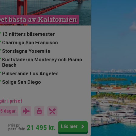
et bästa av Kalifornien
13 nätters bilsemester
Charmiga San Francisco
Storslagna Yosemite
Kuststäderna Monterey och Pismo
Beach
Pulserande Los Angeles
Soliga San Diego
går i priset
15 dagar
Pris pr.
21 495
kr.
Läs mer
pers. från