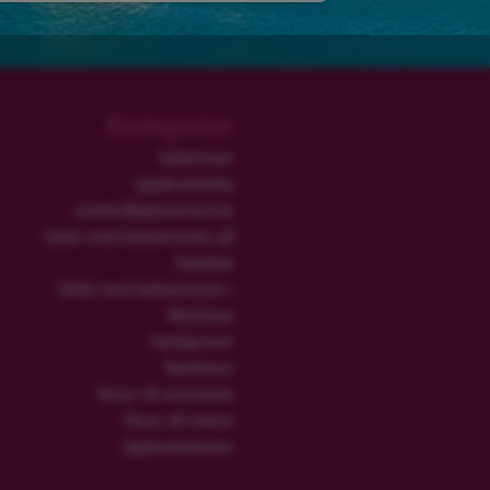
Kategorier
Safariresor
Upplevelserika
smekmånadssemestrar
Safari med badsemester på
Zanzibar
Safari med badsemester i
Mombasa
Familjeresor
Rundresor
Resor till sommaren
Resor till vintern
Upplevelseresor