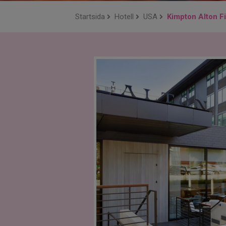
Startsida
Hotell
USA
Kimpton Alton F