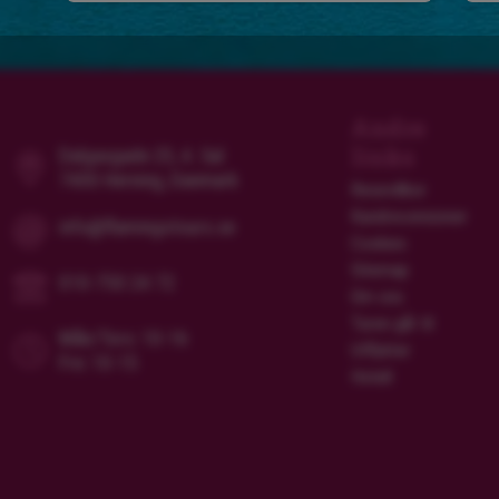
Andre
links
Dalgasgade 25, 4. Sal
7400 Herning, Danmark
Resevillkor
Kundrecensioner
info@flamingotours.se
Cookies
Sitemap
010-750 24 72
Om oss
Turen går til
Mån/Tors: 10-16
Utflykter
Fre: 10-15
Hotell