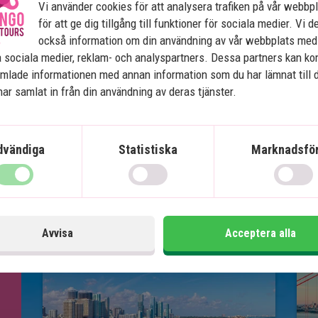
Vi använder cookies för att analysera trafiken på vår webbp
för att ge dig tillgång till funktioner för sociala medier. Vi d
angen Abacá, som serverar
också information om din användning av vår webbplats med
ed fokus på säsongens råvaror.
 sociala medier, reklam- och analyspartners. Dessa partners kan k
et och erbjuder både
mlade informationen med annan information som du har lämnat till 
å terrassen.
ar samlat in från din användning av deras tjänster.
dvändiga
Statistiska
Marknadsför
Avvisa
Acceptera alla
Se karta
USA