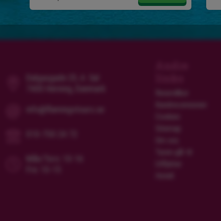
Andre
links
Dalgasgade 25, 4. Sal
7400 Herning, Danmark
Resevillkor
Kundrecensioner
info@flamingotours.se
Cookies
Sitemap
010-750 24 72
Om oss
Turen går til
Mån/Tors: 10-16
Utflykter
Fre: 10-15
Hotell