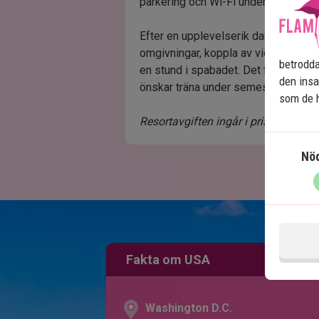
parkering och Wi-Fi under vistelsen.
Efter en upplevelserik dag i parkerna 
omgivningar, koppla av vid den stor
betrodda
en stund i spabadet. Det finns ocks
den insa
önskar träna under semestern.
som de h
Resortavgiften ingår i priset.
Nö
Fakta om USA
Washington D.C.