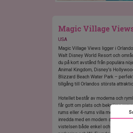
Magic Village View
USA
Magic Village Views ligger i Orlando
Walt Disney World Resort och områ
du på kort avstånd från populära n
Animal Kingdom, Disney’s Hollywood
Blizzard Beach Water Park – perfekt
tillgång till Orlandos största attrakti
Hotellet består av moderna och rym
får gott om plats och bekväma ramar 
S
rums eller 4-rums villa med tv och 
inredda med en modern stil och prak
vistelsen både enkel och behaglig. 