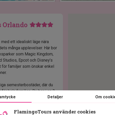
s Orlando
 med ett idealiskt läge nära
dets många upplevelser. Här bor
öjesparker som Magic Kingdom,
 Studios, Epcot och Disney’s
 för familjer som önskar enkel
oner.
liga semesterbostäder, där du
för hela familjen. Du bor i en 3-
amtycke
Detaljer
Om cooki
wifi. Semesterbostäderna är
tiska faciliteter som gör
Det finns dessutom gratis
FlamingoTours använder cookies