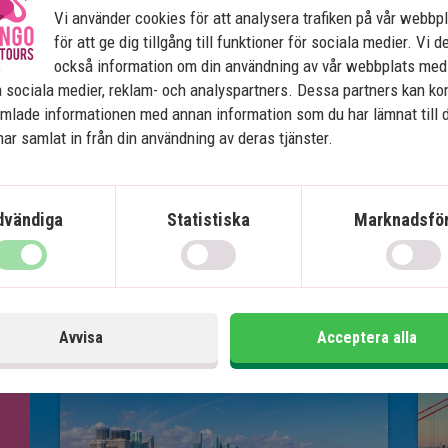
Vi använder cookies för att analysera trafiken på vår webbp
för att ge dig tillgång till funktioner för sociala medier. Vi d
kan du dra dig tillbaka till lugna
också information om din användning av vår webbplats med
a swimmingpoolen eller njuta av
 sociala medier, reklam- och analyspartners. Dessa partners kan k
å ett gym på hotellet om du
mlade informationen med annan information som du har lämnat till 
ar samlat in från din användning av deras tjänster.
dvändiga
Statistiska
Marknadsför
Avvisa
Acceptera alla
Se karta
USA