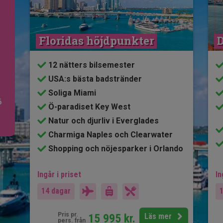
Floridas höjdpunkter
D
12 nätters bilsemester
USA:s bästa badstränder
Soliga Miami
6
Ö-paradiset Key West
Natur och djurliv i Everglades
Charmiga Naples och Clearwater
Shopping och nöjesparker i Orlando
Ingår i priset
In
14 dagar
Pris pr.
15 995
kr.
Läs mer
pers. från