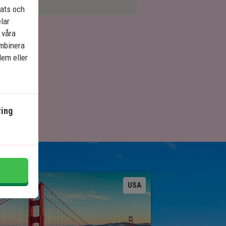
lats och
elar
 våra
ombinera
dem eller
ing
Se karta
USA