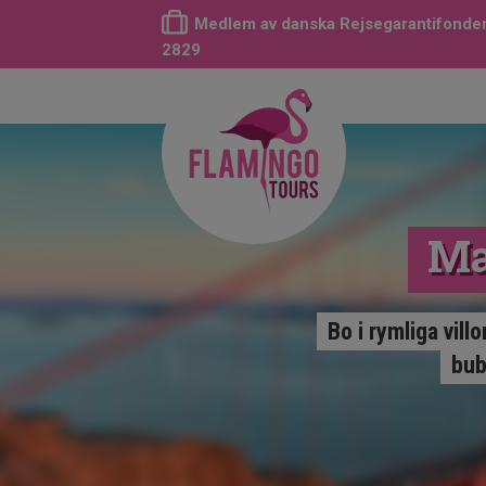
Medlem av danska Rejsegarantifonden
2829
Ma
Bo i rymliga vill
bub