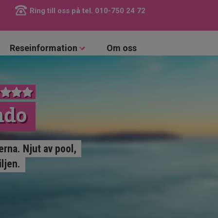
Ring till oss på tel.
010-750 24 72
Reseinformation
Om oss
ndo
erna. Njut av pool,
ljen.