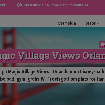
 nr.
Skriv till oss på:
info@flamingotours.se
Startsida
Resor
gic Village Views Orla
or på Magic Village Views i Orlando nära Disney-park
belbad, gym, gratis Wi-Fi och gott om plats för fami