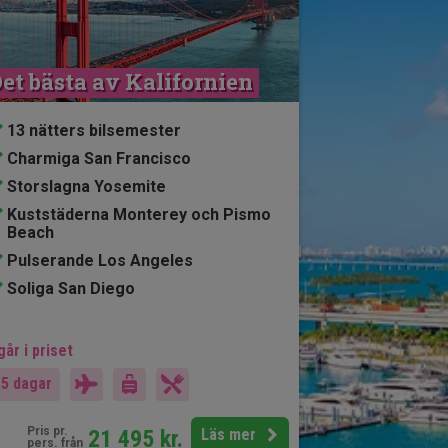
et bästa av Kalifornien
13 nätters bilsemester
Charmiga San Francisco
Storslagna Yosemite
Kuststäderna Monterey och Pismo
Beach
Pulserande Los Angeles
Soliga San Diego
går i priset
15 dagar
Pris pr.
21 495
kr.
Läs mer
pers. från