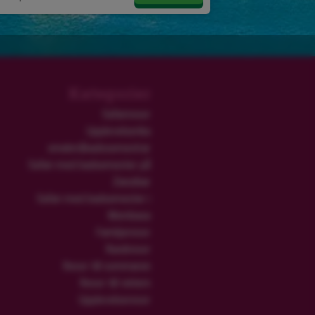
Kategorier
Safariresor
Upplevelserika
smekmånadssemestrar
Safari med badsemester på
Zanzibar
Safari med badsemester i
Mombasa
Familjeresor
Rundresor
Resor till sommaren
Resor till vintern
Upplevelseresor