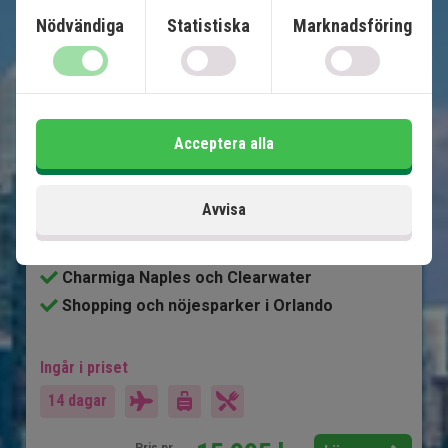
Nödvändiga
Statistiska
Marknadsföring
Floridas höjdpunkter
12 nätters bilsemester
Acceptera alla
USA:s bästa badstränder
Soliga Miami
Avvisa
Ö-paradiset Key West
Natur och djurliv i Everglades
Charmiga Naples och Clearwater
Shopping och nöjesparker i Orlando
Ingår i priset
14 dagar
Pris pr.