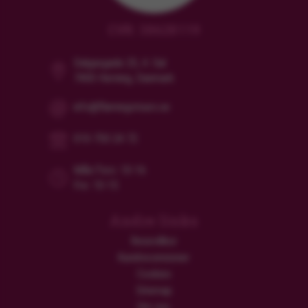
CVR: 38628119
Dalgasgade 25, 4. Sal
7400 Herning, Danmark
info@flamingotours.se
010-750 24 72
Mån/Tors: 10-16
Fre: 10-15
Andre links
Resevillkor
Kundrecensioner
Cookies
Sitemap
Om oss