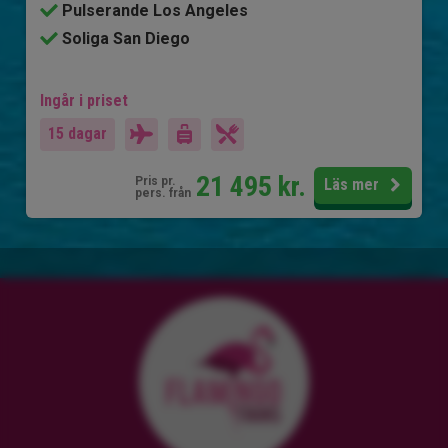
Pulserande Los Angeles
Soliga San Diego
Ingår i priset
15 dagar
21 495
kr.
Pris pr.
Läs mer
pers. från