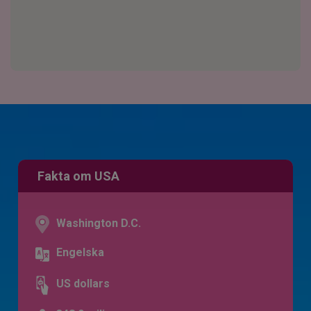
Fakta om USA
Washington D.C.
Engelska
US dollars