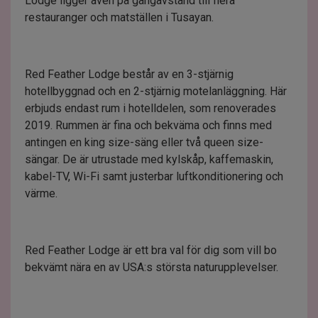
Lodge ligger även på gångavstånd till flera
restauranger och matställen i Tusayan.
Red Feather Lodge består av en 3-stjärnig
hotellbyggnad och en 2-stjärnig motelanläggning. Här
erbjuds endast rum i hotelldelen, som renoverades
2019. Rummen är fina och bekväma och finns med
antingen en king size-säng eller två queen size-
sängar. De är utrustade med kylskåp, kaffemaskin,
kabel-TV, Wi-Fi samt justerbar luftkonditionering och
värme.
Red Feather Lodge är ett bra val för dig som vill bo
bekvämt nära en av USA:s största naturupplevelser.