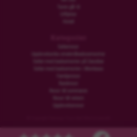
Turen går til
Utflykter
Hotell
Kategorier
Safariresor
Upplevelserika smekmånadssemestrar
Safari med badsemester på Zanzibar
Safari med badsemester i Mombasa
Familjeresor
Rundresor
Resor till sommaren
Resor till vintern
Upplevelseresor
© Copyright Flamingo Tours ApS Med ensamrätt