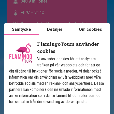
348.9 miljoner
-4 °C – 31 °C
Sommartid -7 timmar, vintertid -6 timmar
Samtycke
Detaljer
Om cookies
FlamingoTours använder
cookies
Vi använder cookies för att analysera
trafiken på vår webbplats och för att ge
dig tillgång till funktioner för sociala medier. Vi delar också
information om din användning av vår webbplats med våra
betrodda sociala medier, reklam- och analyspartners. Dessa
Se karta
USA
partners kan kombinera den insamlade informationen med
annan information som du har lämnat till dem eller som de
har samlat in från din användning av deras tjänster.