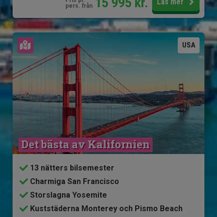
15 995
kr.
Läs mer
pers. från
Se karta
USA
Det bästa av Kalifornien
13 nätters bilsemester
Charmiga San Francisco
Storslagna Yosemite
Kuststäderna Monterey och Pismo Beach