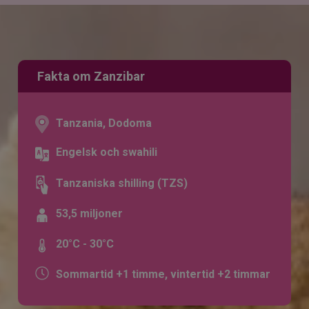
Fakta om Zanzibar
Tanzania, Dodoma
Engelsk och swahili
Tanzaniska shilling (TZS)
53,5 miljoner
20°C - 30°C
Sommartid +1 timme, vintertid +2 timmar