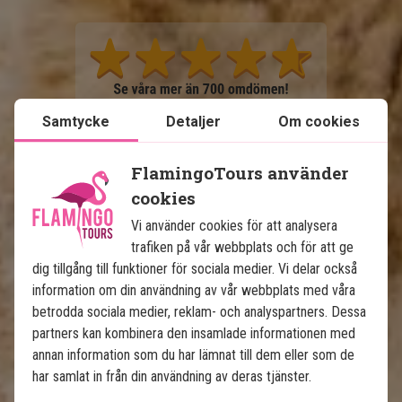
Samtycke
Detaljer
Om cookies
Se karta
Tanzania
FlamingoTours använder
cookies
Vi använder cookies för att analysera
trafiken på vår webbplats och för att ge
dig tillgång till funktioner för sociala medier. Vi delar också
information om din användning av vår webbplats med våra
betrodda sociala medier, reklam- och analyspartners. Dessa
partners kan kombinera den insamlade informationen med
Safari Tanzania och Zanzibar
annan information som du har lämnat till dem eller som de
har samlat in från din användning av deras tjänster.
5 nätter på safari med helpension