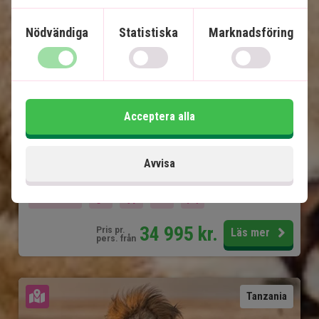
6 nätter på Zanzibar på 4-stjärnigt hotell med
halvpension
Nödvändiga
Statistiska
Marknadsföring
Egen safaribil med privat guide
Serengeti National Park
Lake Manyara
Ngorongorokratern
Acceptera alla
Tarangire National Park
Avvisa
Ingår i priset
14 dagar
34 995
kr.
Pris pr.
Läs mer
pers. från
Se karta
Tanzania