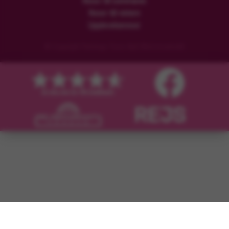
Resor till sommaren
Resor till vintern
Upplevelseresor
© Copyright Flamingo Tours ApS Med ensamrätt