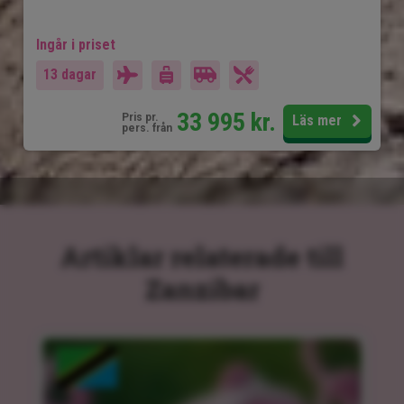
Ingår i priset
13 dagar
33 995
kr.
Pris pr.
Läs mer
pers. från
Artiklar relaterade till
Zanzibar