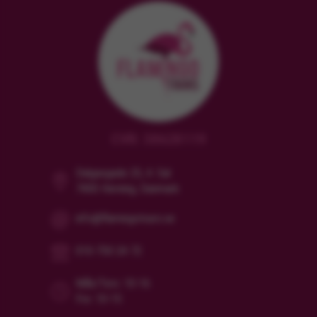
CVR: 38628119
Dalgasgade 25, 4. Sal
7400 Herning, Danmark
info@flamingotours.se
010-750 24 72
Mån/Tors: 10-16
Fre: 10-15