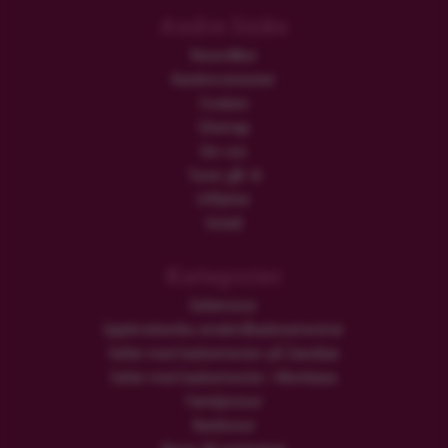
Andre links
Resevillkor
Kundrecensioner
Cookies
Sitemap
Om oss
Turen går til
Utflykter
Hotell
Kategorier
Safariresor
Upplevelserika smekmånadssemestrar
Safari med badsemester på Zanzibar
Safari med badsemester i Mombasa
Familjeresor
Rundresor