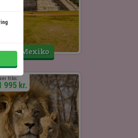
ing
Mexiko
ser från:
1 995 kr.