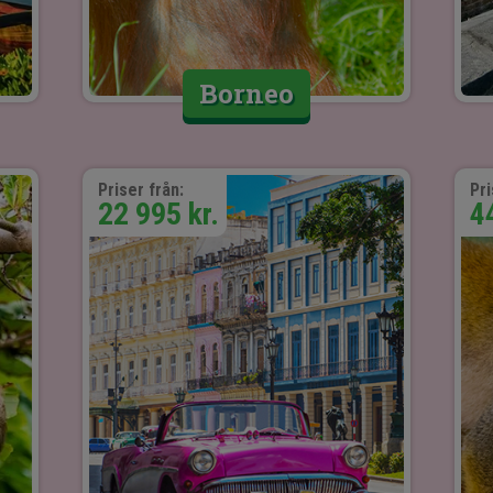
Borneo
Priser från:
Pri
22 995 kr.
4