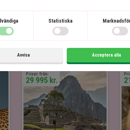
dvändiga
Statistiska
Marknadsför
Maldiverna
Avvisa
Acceptera alla
Priser från:
Pri
29 995 kr.
2