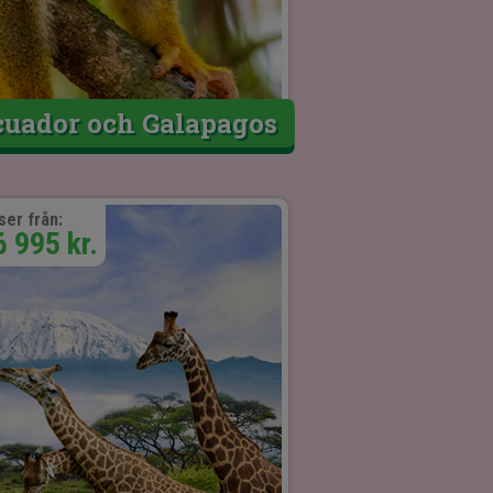
cuador och Galapagos
ser från:
6 995 kr.