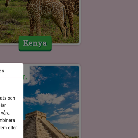
Kenya
ser från:
es
4 995 kr.
lats och
elar
 våra
ombinera
dem eller