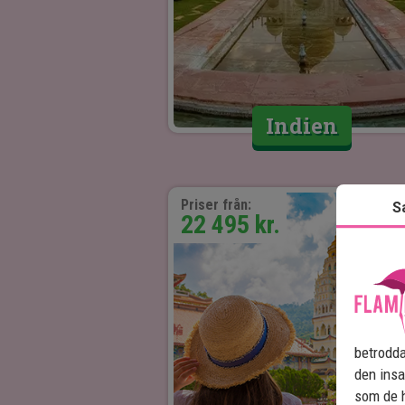
Indien
Priser från:
S
22 495 kr.
betrodda
den insa
som de h