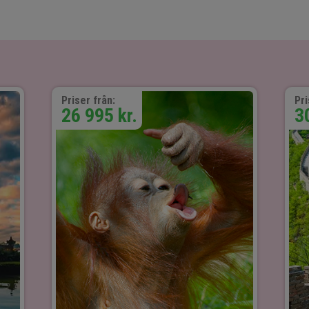
Priser från:
Pri
26 995 kr.
3