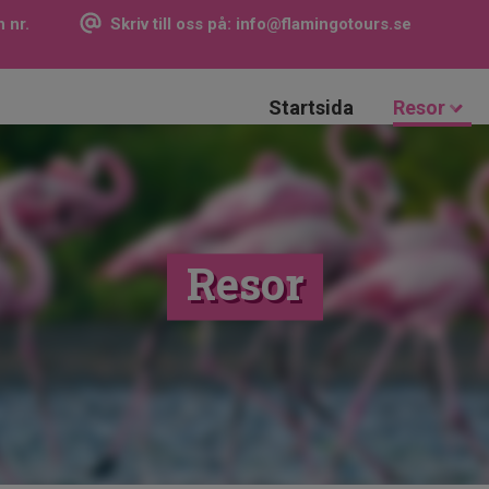
 nr.
Skriv till oss på:
info@flamingotours.se
Startsida
Resor
Resor