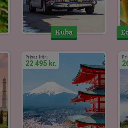
Kuba
E
Priser från:
Pri
22 495 kr.
2