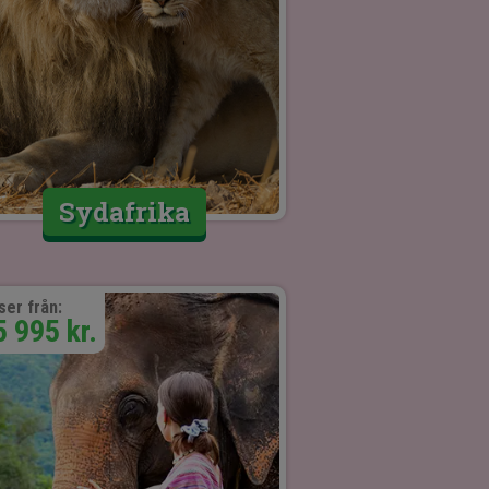
Sydafrika
ser från:
5 995 kr.