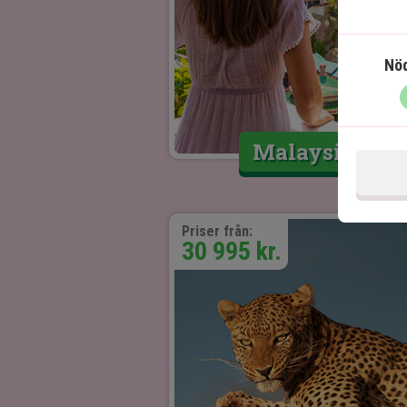
Nö
Malaysia
Priser från:
30 995 kr.