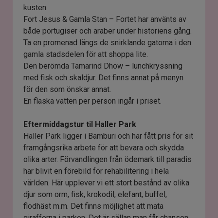
kusten.
Fort Jesus & Gamla Stan – Fortet har använts av
både portugiser och araber under historiens gång.
Ta en promenad längs de snirklande gatorna i den
gamla stadsdelen för att shoppa lite.
Den berömda Tamarind Dhow – lunchkryssning
med fisk och skaldjur. Det finns annat på menyn
för den som önskar annat.
En flaska vatten per person ingår i priset.
Eftermiddagstur til Haller Park
Haller Park ligger i Bamburi och har fått pris för sit
framgångsrika arbete för att bevara och skydda
olika arter. Förvandlingen från ödemark till paradis
har blivit en förebild för rehabilitering i hela
världen. Här upplever vi ett stort bestånd av olika
djur som orm, fisk, krokodil, elefant, buffel,
flodhäst m.m. Det finns möjlighet att mata
girafferna i parken. Det är sällan man får chansen