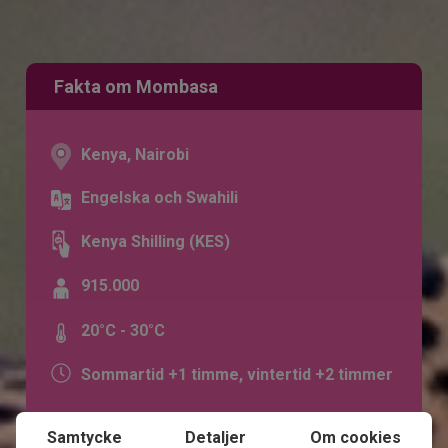
Fakta om Mombasa
Kenya, Nairobi
Engelska och Swahili
Kenya Shilling (KES)
915.000
20°C - 30°C
Sommartid +1 timme, vintertid +2 timmer
Samtycke
Detaljer
Om cookies