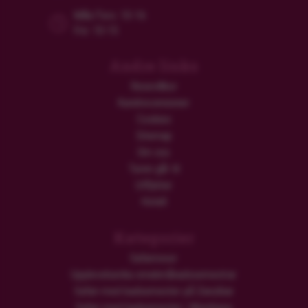
Mån/Tors: 10-16
Fre: 10-15
Andre links
Resevillkor
Kundrecensioner
Cookies
Sitemap
Om oss
Turen går til
Utflykter
Hotell
Kategorier
Safariresor
Upplevelserika smekmånadssemestrar
Safari med badsemester på Zanzibar
Safari med badsemester i Mombasa