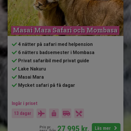
Masai Mara Safari och Mombasa
4 nätter på safari med helpension
6 nätters badsemester i Mombasa
Privat safaribil med privat guide
Lake Nakuru
Masai Mara
Mycket safari på få dagar
Ingår i priset
13 dagar
27 995
kr.
Pris pr.
Läs mer
pers. från