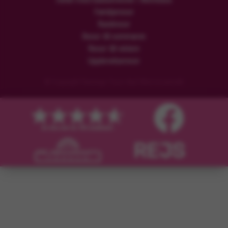
Familjeresor
Rundresor
Resor till sommaren
Resor till vintern
Upplevelseresor
© Copyright Flamingo Tours ApS Med ensamrätt