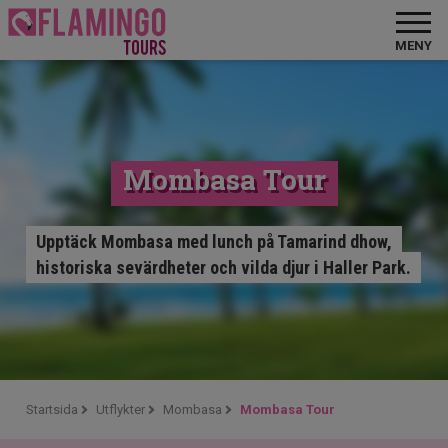
MENY
Mombasa Tour
Upptäck Mombasa med lunch på Tamarind dhow,
historiska sevärdheter och vilda djur i Haller Park.
Startsida
Utflykter
Mombasa
Mombasa Tour