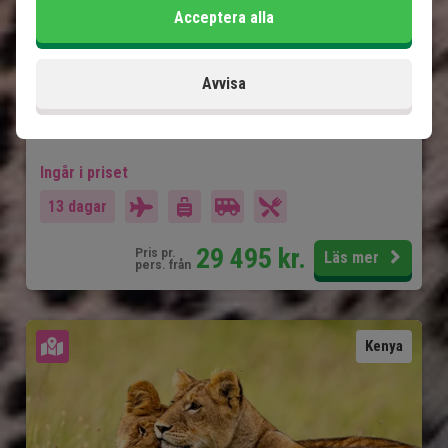
Acceptera alla
Privat safaribil med privat guide
Lake Nakuru
Masai Mara
Avvisa
Mycket safari på få dagar
Ingår i priset
13 dagar
29 495
kr.
Pris pr.
Läs mer
pers. från
Se karta
Kenya