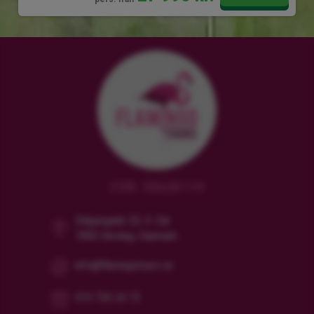
CVR: 38628119
Dalgasgade 25, 4. Sal
7400 Herning, Danmark
info@flamingotours.se
010-750 24 72