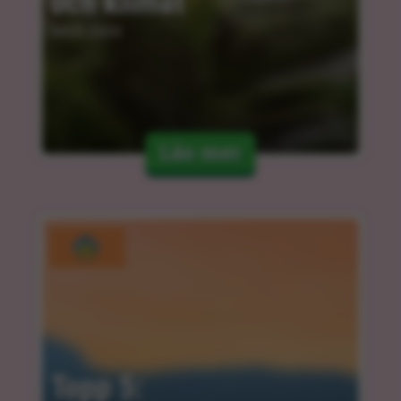
och klimat
04.03.2024
Läs mer
Topp 5: 