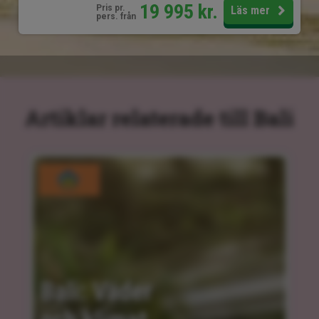
19 995
kr.
Pris pr.
Läs mer
pers. från
Artiklar relaterade till Bali
Bali: Väder 