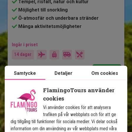
Tempel, risfält, natur och kultur
Möjlighet till snorkling
Ö-atmosfär och underbara stränder
Många aktivitetsmöjligheter
Ingår i priset
14 dagar
18 495
kr.
Pris pr.
Läs mer
pers. från
Samtycke
Detaljer
Om cookies
FlamingoTours använder
Se karta
Bali
cookies
Vi använder cookies för att analysera
trafiken på vår webbplats och för att ge
dig tillgång till funktioner för sociala medier. Vi delar också
information om din användning av vår webbplats med våra