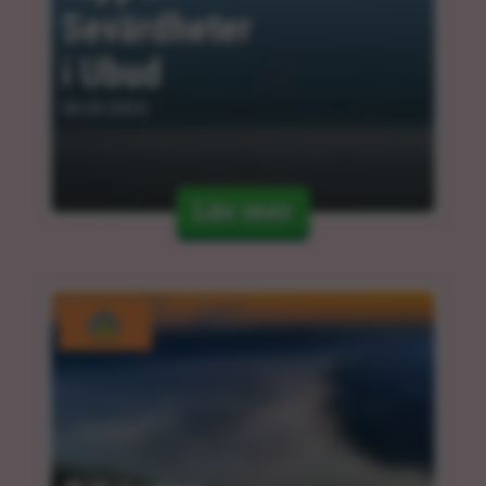
Sevärdheter 
i Ubud
06.03.2024
Läs mer