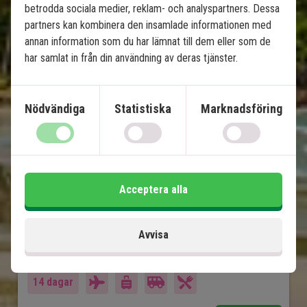
betrodda sociala medier, reklam- och analyspartners. Dessa
Balis höjdpunkter & 
partners kan kombinera den insamlade informationen med
strandsemester på Nusa 
annan information som du har lämnat till dem eller som de
Lembongan
har samlat in från din användning av deras tjänster.
8 nätters rundresa - Ubud, Lovina och Sanur
Nödvändiga
Statistiska
Marknadsföring
3 nätters strandsemester på Nusa
Lembongan
Privat chaufför/guide
4-stjärniga hotell med pool
Tempel, risterrasser och lavastränder
Acceptera alla
Ö-stämning, paradisstränder och snorkling
Många upplevelser ingår
Avvisa
Ingår i priset
14 dagar