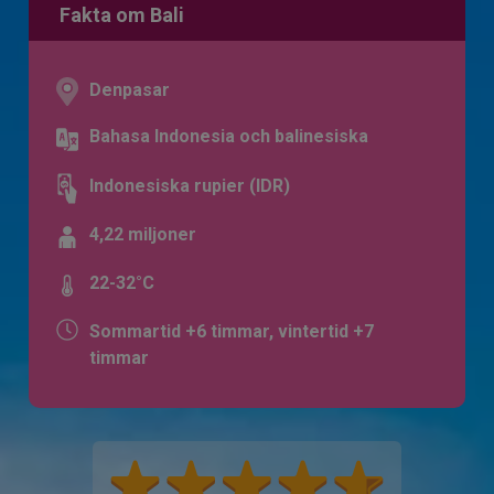
Fakta om Bali
Denpasar
Bahasa Indonesia och balinesiska
Indonesiska rupier (IDR)
4,22 miljoner
22-32°C
Sommartid +6 timmar, vintertid +7
timmar