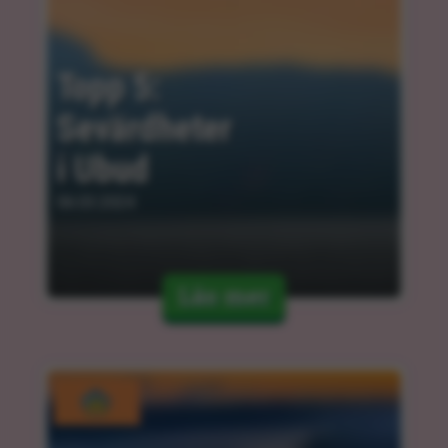
Topp 5: 
Sevärdheter 
i Ubud
06.03.2024
Läs mer