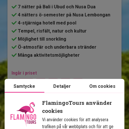
7 nätter på Bali i Ubud och Nusa Dua
4 nätters ö-semester på Nusa Lembongan
4-stjärniga hotell med pool
Tempel, risfält, natur och kultur
Möjlighet till snorkling
Ö-atmosfär och underbara stränder
Många aktivitetsmöjligheter
Ingår i priset
14 dagar
Samtycke
Detaljer
Om cookies
18 495
kr.
Pris pr.
Läs mer
pers. från
FlamingoTours använder
cookies
Vi använder cookies för att analysera
Se karta
Bali
trafiken på vår webbplats och för att ge