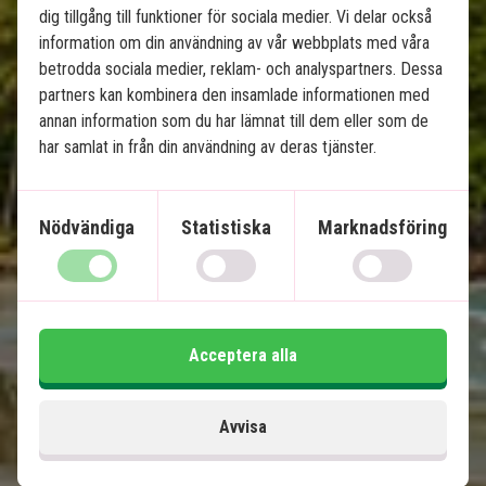
dig tillgång till funktioner för sociala medier. Vi delar också
information om din användning av vår webbplats med våra
betrodda sociala medier, reklam- och analyspartners. Dessa
partners kan kombinera den insamlade informationen med
annan information som du har lämnat till dem eller som de
Balis höjdpunkter & 
har samlat in från din användning av deras tjänster.
strandsemester på Nusa 
Lembongan
Nödvändiga
Statistiska
Marknadsföring
8 nätters rundresa - Ubud, Lovina och Sanur
3 nätters strandsemester på Nusa
Lembongan
Privat chaufför/guide
Acceptera alla
4-stjärniga hotell med pool
Tempel, risterrasser och lavastränder
Ö-stämning, paradisstränder och snorkling
Avvisa
Många upplevelser ingår