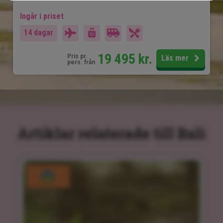
Ingår i priset
14 dagar
19 495
kr.
Pris pr.
Läs mer
pers. från
Artiklar relaterade till Bali