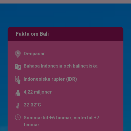
Fakta om Bali
Denpasar
Bahasa Indonesia och balinesiska
Indonesiska rupier (IDR)
4,22 miljoner
22-32°C
Sommartid +6 timmar, vintertid +7
timmar