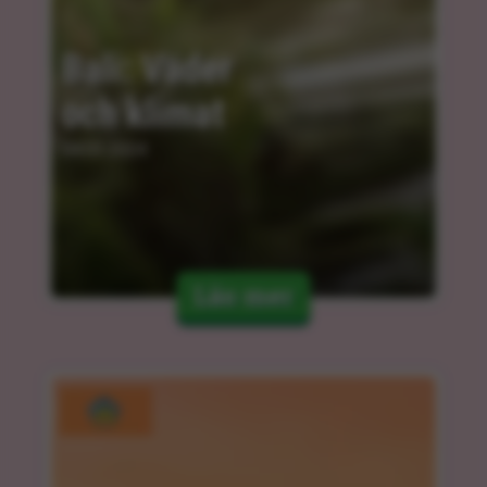
Bali: Väder 
och klimat
04.03.2024
Läs mer