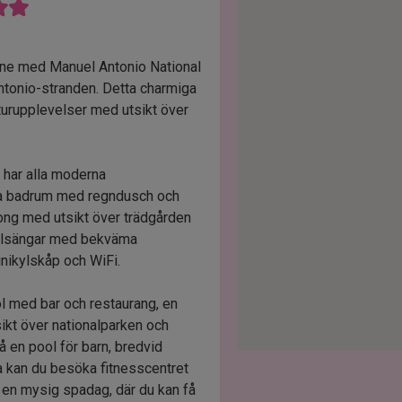
nne med Manuel Antonio National
ntonio-stranden. Detta charmiga
aturupplevelser med utsikt över
 har alla moderna
ga badrum med regndusch och
ong med utsikt över trädgården
nkelsängar med bekväma
inikylskåp och WiFi.
ool med bar och restaurang, en
ikt över nationalparken och
å en pool för barn, bredvid
na kan du besöka fitnesscentret
 en mysig spadag, där du kan få