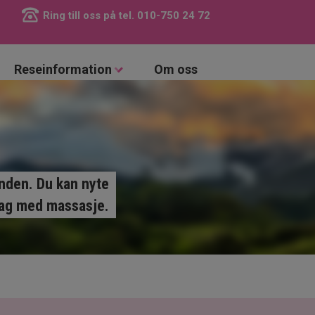
Ring till oss på tel.
010-750 24 72
Reseinformation
Om oss
anden. Du kan nyte
adag med massasje.