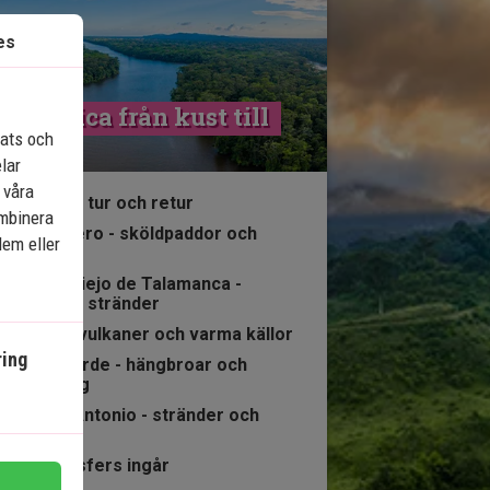
es
osta Rica från kust till 
lats och
kust
elar
 våra
13 nätter tur och retur
ombinera
Tortuguero - sköldpaddor och
dem eller
kanaler
Puerto Viejo de Talamanca -
karibiska stränder
Arenal - vulkaner och varma källor
ing
Monteverde - hängbroar och
molnskog
Manuel Antonio - stränder och
korallrev
Alla transfers ingår