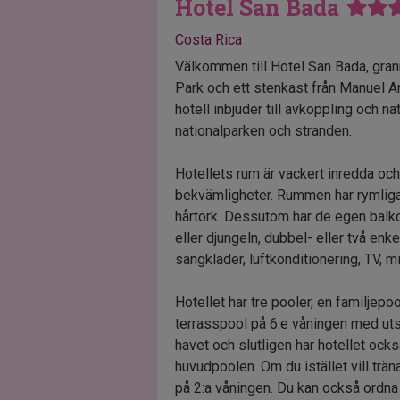
Hotel San Bada
Costa Rica
Välkommen till Hotel San Bada, gra
Park och ett stenkast från Manuel A
hotell inbjuder till avkoppling och n
nationalparken och stranden.
Hotellets rum är vackert inredda och
bekvämligheter. Rummen har rymli
hårtork. Dessutom har de egen balk
eller djungeln, dubbel- eller två e
sängkläder, luftkonditionering, TV, m
Hotellet har tre pooler, en familjep
terrasspool på 6:e våningen med uts
havet och slutligen har hotellet ocks
huvudpoolen. Om du istället vill trä
på 2:a våningen. Du kan också ordna