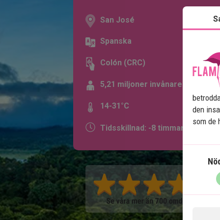
S
San José
Spanska
Colón (CRC)
5,21 miljoner invånare
betrodda
14-31°C
den insa
som de h
Tidsskillnad: -8 timmar
Nö