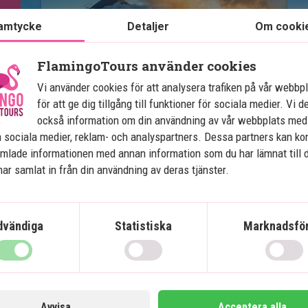
amtycke
Detaljer
Om cooki
FlamingoTours använder cookies
C
Vi använder cookies för att analysera trafiken på vår webbp
Costa Ricas höjdpunkter
för att ge dig tillgång till funktioner för sociala medier. Vi d
också information om din användning av vår webbplats med
7 nätter tur och retur
 sociala medier, reklam- och analyspartners. Dessa partners kan k
4 nätter strandsemester
mlade informationen med annan information som du har lämnat till 
Vandring och varma källor i Arenal
ar samlat in från din användning av deras tjänster.
Hängbroar och molnskog i
Monteverde
Stränder och korallrev i Manuel
dvändiga
Statistiska
Marknadsför
Antonio
Många alternativ för aktiviteter
Alla transfers ingår
Avvisa
Acceptera alla