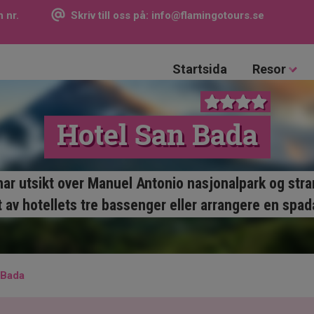
 nr.
Skriv till oss på:
info@flamingotours.se
Startsida
Resor
Hotel San Bada
ar utsikt over Manuel Antonio nasjonalpark og str
 av hotellets tre bassenger eller arrangere en sp
 Bada