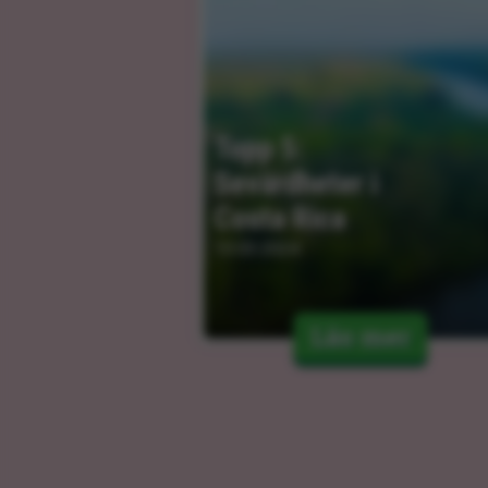
Topp 5: 
Sevärdheter i 
Costa Rica
13.03.2024
Läs mer