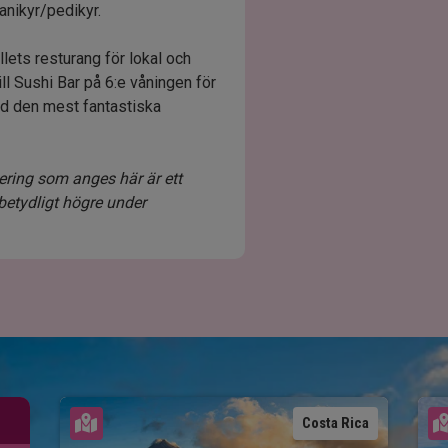
anikyr/pedikyr.
llets resturang för lokal och
ill Sushi Bar på 6:e våningen för
ed den mest fantastiska
dering som anges här är ett
betydligt högre under
Se karta
Costa Rica