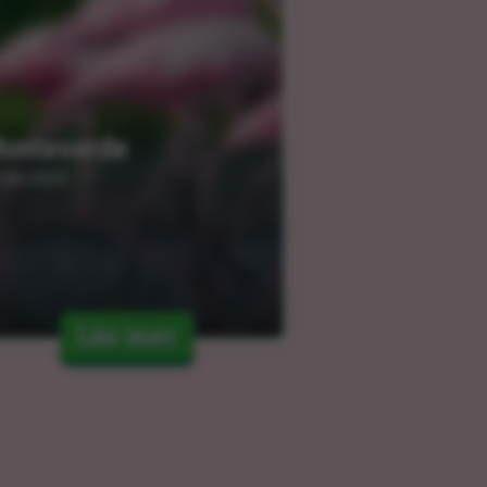
onteverde
.04.2024
Läs mer