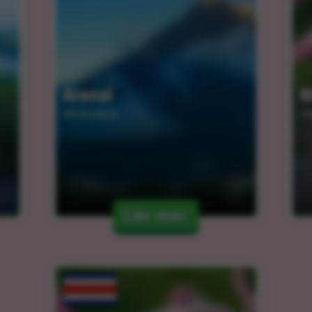
Arenal
M
09.04.2024
10
Läs mer