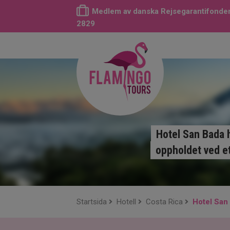
Medlem av danska Rejsegarantifonden
2829
Hotel San Bada h
oppholdet ved et
Startsida
Hotell
Costa Rica
Hotel San