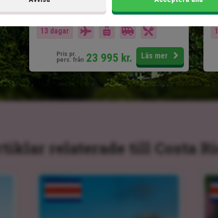
Ingår i priset
In
13 dagar
Pris pr.
23 995
kr.
Läs mer
pers. från
tiklar relaterade till Costa R