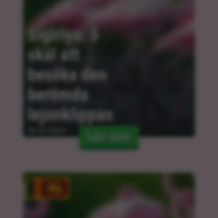
Sigiriya: 5 
skäl att 
besöka den 
berömda 
lejonklippan
06.02.2024
Läs mer