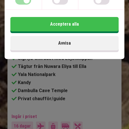
Magiska Sri Lanka och lyx på 
Maldiverna
Acceptera alla
8 nätters rundresa på Sri Lanka med privat
chaufför/guide
Avvisa
5 nätterna på Maldiverna
Sigriya-området med Lejonklippan
Tågtur från Nuwara Eliya till Ella
Yala Nationalpark
Kandy
Dambulla Cave Temple
Privat chaufför/guide
Ingår i priset
16 dagar