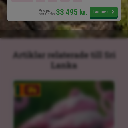
33 495
kr.
Pris pr.
Läs mer
pers. från
Artiklar relaterade till Sri
Lanka