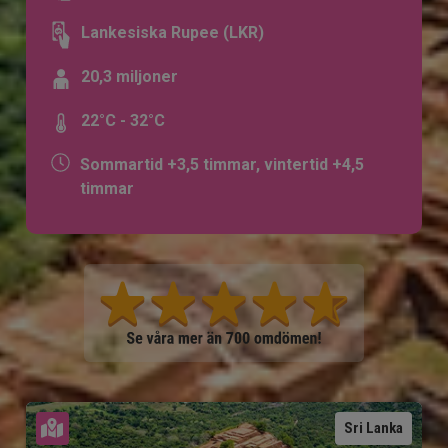
Lankesiska Rupee (LKR)
20,3 miljoner
22°C - 32°C
Sommartid +3,5 timmar, vintertid +4,5
timmar
Se karta
Sri Lanka