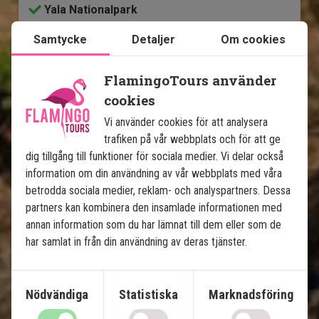
Yala Nationalpark
Dambulla grottempel
Samtycke
Detaljer
Om cookies
Badsemester vid Bentota, Unawatuna,
Mirissa eller Dickwella
FlamingoTours använder
cookies
Ingår i priset
Vi använder cookies för att analysera
14 dagar
trafiken på vår webbplats och för att ge
dig tillgång till funktioner för sociala medier. Vi delar också
20 995
kr.
Pris pr.
Läs mer
information om din användning av vår webbplats med våra
pers. från
betrodda sociala medier, reklam- och analyspartners. Dessa
partners kan kombinera den insamlade informationen med
annan information som du har lämnat till dem eller som de
Se karta
Sri Lanka
har samlat in från din användning av deras tjänster.
Nödvändiga
Statistiska
Marknadsföring