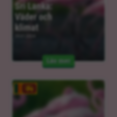
Sri Lanka: 
Väder och 
klimat
29.01.2024
Läs mer