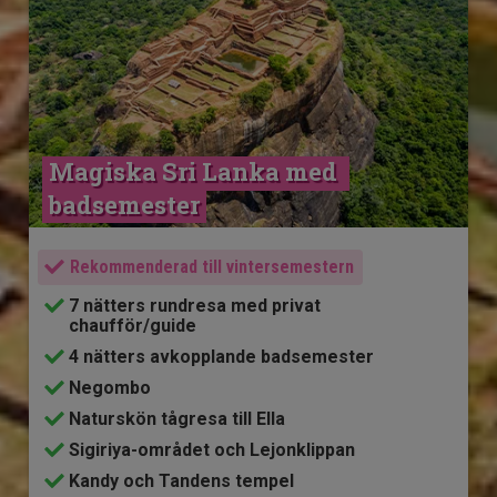
Magiska Sri Lanka med 
badsemester
Rekommenderad till vintersemestern
7 nätters rundresa med privat
chaufför/guide
4 nätters avkopplande badsemester
Negombo
Naturskön tågresa till Ella
Sigiriya-området och Lejonklippan
Kandy och Tandens tempel