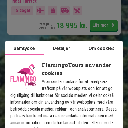
Ingår i priset
15 dagar
18 995
kr.
Pris pr.
Läs mer
pers. från
Samtycke
Detaljer
Om cookies
Se karta
Thailand
FlamingoTours använder
cookies
Vi använder cookies för att analysera
trafiken på vår webbplats och för att ge
dig tillgång till funktioner för sociala medier. Vi delar också
Djungel & badsemester: Khao Lak, 
information om din användning av vår webbplats med våra
Khao Sok och Koh Yao
betrodda sociala medier, reklam- och analyspartners. Dessa
partners kan kombinera den insamlade informationen med
annan information som du har lämnat till dem eller som de
5 nätter i Khao Lak