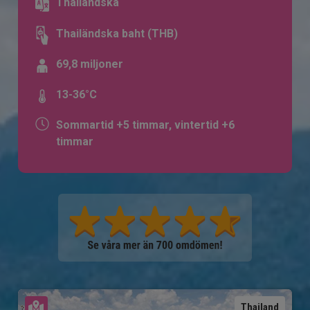
Thailändska
Thailändska baht (THB)
69,8 miljoner
13-36°C
Sommartid +5 timmar, vintertid +6
timmar
Se karta
Thailand