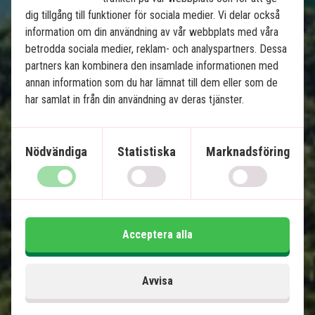
dig tillgång till funktioner för sociala medier. Vi delar också
Se karta
Thailand
information om din användning av vår webbplats med våra
betrodda sociala medier, reklam- och analyspartners. Dessa
partners kan kombinera den insamlade informationen med
annan information som du har lämnat till dem eller som de
har samlat in från din användning av deras tjänster.
Djungel & badsemester: Khao Lak, 
Nödvändiga
Statistiska
Marknadsföring
Khao Sok och Koh Yao
5 nätter i Khao Lak
2 nätter i Khao Sok Nationalpark
5 nätter på Koh Yao Noi
Acceptera alla
Härliga stränder och fantastisk snorkling
Övernattning i flytande bungalow i djungeln
Avvisa
Privat transfer