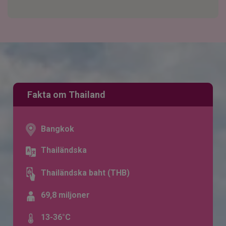
Fakta om Thailand
Bangkok
Thailändska
Thailändska baht (THB)
69,8 miljoner
13-36°C