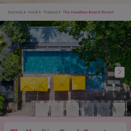
Startsida
Hotell
Thailand
The Haadtien Beach Resort