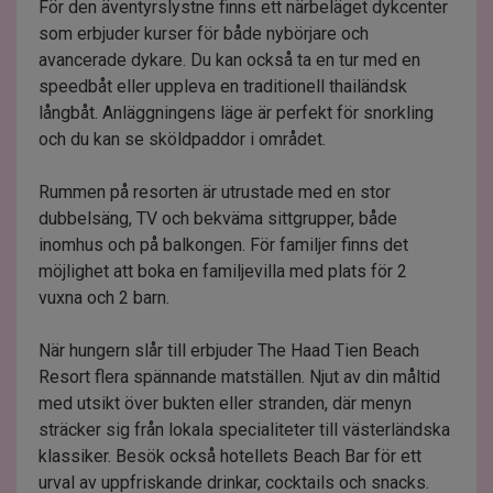
För den äventyrslystne finns ett närbeläget dykcenter
som erbjuder kurser för både nybörjare och
avancerade dykare. Du kan också ta en tur med en
speedbåt eller uppleva en traditionell thailändsk
långbåt. Anläggningens läge är perfekt för snorkling
och du kan se sköldpaddor i området.
Rummen på resorten är utrustade med en stor
dubbelsäng, TV och bekväma sittgrupper, både
inomhus och på balkongen. För familjer finns det
möjlighet att boka en familjevilla med plats för 2
vuxna och 2 barn.
När hungern slår till erbjuder The Haad Tien Beach
Resort flera spännande matställen. Njut av din måltid
med utsikt över bukten eller stranden, där menyn
sträcker sig från lokala specialiteter till västerländska
klassiker. Besök också hotellets Beach Bar för ett
urval av uppfriskande drinkar, cocktails och snacks.