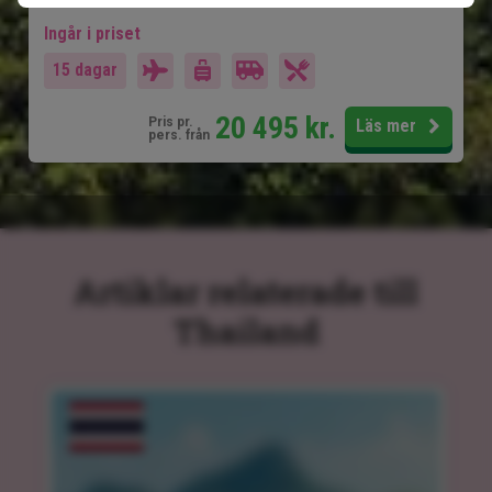
Ingår i priset
15 dagar
20 495
kr.
Pris pr.
Läs mer
pers. från
Artiklar relaterade till
Thailand