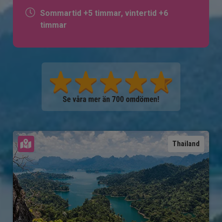
Sommartid +5 timmar, vintertid +6
timmar
Se karta
Thailand