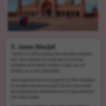
3. Jama Masjid
I hjärtat av Delhis pulserande kulturella landskap
står Jama Masjid, ett underverk av islamisk
arkitektur och Indiens största moské, som en
bastion av ro och spiritualitet.
Med kapacitet att rymma upp till 25 000 tillbedjare
är moskén inte bara en plats för bön, utan också
ett arkitektoniskt vittnesbörd som lockar besökare
från hela världen.