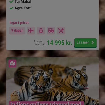
Taj Mahal
Agra Fort
Ingår i priset
9 dagar
14 995
kr.
Pris pr.
Läs mer
pers. från
Se karta
Indiens gyllene triangel med 