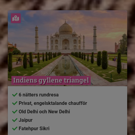
Se karta
Indiens gyllene triangel
6 nätters rundresa
Privat, engelsktalande chaufför
Old Delhi och New Delhi
Jaipur
Fatehpur Sikri