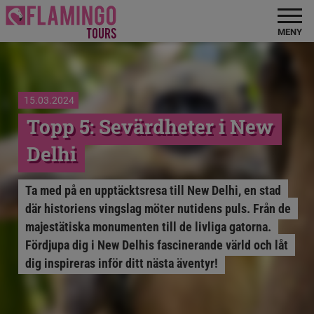
MENY
15.03.2024
Topp 5: Sevärdheter i New
Delhi
Ta med på en upptäcktsresa till New Delhi, en stad
där historiens vingslag möter nutidens puls. Från de
majestätiska monumenten till de livliga gatorna.
Fördjupa dig i New Delhis fascinerande värld och låt
dig inspireras inför ditt nästa äventyr!