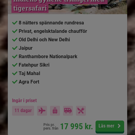
tigersafari
8 nätters spännande rundresa
Privat, engelsktalande chaufför
Old Delhi och New Delhi
Jaipur
Ranthambore Nationalpark
Fatehpur Sikri
Taj Mahal
Agra Fort
Ingår i priset
11 dagar
17 995
kr.
Pris pr.
Läs mer
pers. från