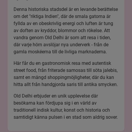
Denna historiska stadsdel är en levande berättelse
om det "riktiga Indien", där de smala gatorna är
fyllda av en obeskrivlig energi och luften är tung
av doften av kryddor, blommor och rökelse. Att
vandra genom Old Delhi är som att resa i tiden,
där varje hörn avslöjar nya underverk - från de
gamla moskéerna till de livliga marknaderna.
Här får du en gastronomisk resa med autentisk
street food, från friterade samosas till söta jalebis,
samt en mängd shoppingmöjligheter, där du kan
hitta allt från handgjorda saris till antika smycken.
Old Delhi erbjuder en unik upplevelse där
besökarna kan fördjupa sig i en värld av
traditionell indisk kultur, konst och historia och
samtidigt känna pulsen i en stad som aldrig sover.