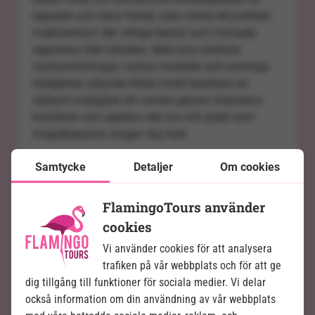
kejsaren och hans familj, utan också ett politiskt
maktcentrum där viktiga beslut som formade
regionens öde fattades. Med sina intrikata
marmorristningar, vackra moskéer och lummiga
trädgårdar erbjuder Röda fortet besökare en
sällsynt möjlighet att vandra genom historiens
korridorer och uppleva den lyx och prakt som
mogulkejsarna omgav sig med.
Röda fortets rika historia och arkitektoniska
Samtycke
Detaljer
Om cookies
skönhet gör det till en oundviklig del av varje
besök i Delhi, och en levande påminnelse om
FlamingoTours använder
Indiens komplexa förflutna och kulturarv.
cookies
Vi använder cookies för att analysera
trafiken på vår webbplats och för att ge
dig tillgång till funktioner för sociala medier. Vi delar
också information om din användning av vår webbplats