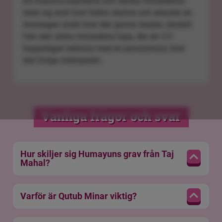
De massiva kupolerna och slanka minareterna
reser sig stolt över Delhis skyline och erbjuder en
storslagen utsikt över den gamla staden, särskilt
från den södra minaretens topp, där de 121
trappstegen belönas med en panoramavy över
den livliga metropolen.
Vanliga frågor och svar
Hur skiljer sig Humayuns grav från Taj
Mahal?
Varför är Qutub Minar viktig?