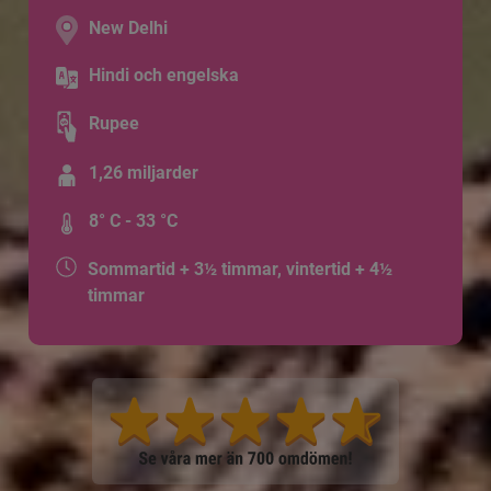
New Delhi
Hindi och engelska
Rupee
1,26 miljarder
8° C - 33 °C
Sommartid + 3½ timmar, vintertid + 4½
timmar