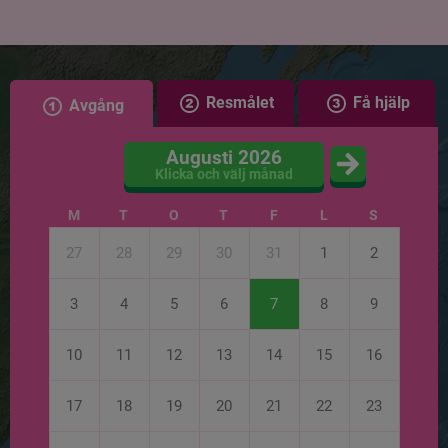
Resmålet
Få hjälp
Avgång
Augusti 2026
Klicka och välj månad
M
T
O
T
F
L
S
27
28
29
30
31
1
2
3
4
5
6
7
8
9
10
11
12
13
14
15
16
17
18
19
20
21
22
23