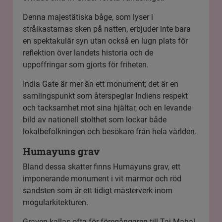
Denna majestätiska båge, som lyser i
strålkastarnas sken på natten, erbjuder inte bara
en spektakulär syn utan också en lugn plats för
reflektion över landets historia och de
uppoffringar som gjorts för friheten.
India Gate är mer än ett monument; det är en
samlingspunkt som återspeglar Indiens respekt
och tacksamhet mot sina hjältar, och en levande
bild av nationell stolthet som lockar både
lokalbefolkningen och besökare från hela världen.
Humayuns grav
Bland dessa skatter finns Humayuns grav, ett
imponerande monument i vit marmor och röd
sandsten som är ett tidigt mästerverk inom
mogularkitekturen.
Graven kallas ofta för föregångaren till Taj Mahal