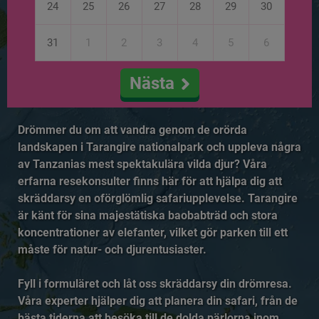
24
25
26
27
28
29
30
31
1
2
3
4
5
6
Nästa
Drömmer du om att vandra genom de orörda
landskapen i Tarangire nationalpark och uppleva några
av Tanzanias mest spektakulära vilda djur? Våra
erfarna resekonsulter finns här för att hjälpa dig att
skräddarsy en oförglömlig safariupplevelse. Tarangire
är känt för sina majestätiska baobabträd och stora
koncentrationer av elefanter, vilket gör parken till ett
måste för natur- och djurentusiaster.
Fyll i formuläret och låt oss skräddarsy din drömresa.
Våra experter hjälper dig att planera din safari, från de
bästa tiderna att besöka till de dolda pärlorna inom