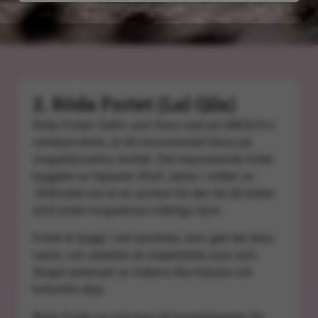
2. Röda Fortet (Lal Qila)
Röda Fortet i Delhi, som finns med på UNESCO:s
världsarvslista, är ett monumentalt bevis på
moguldynastins storhet. Det imponerande fortet
byggdes av kejsaren Shah Jahan i mitten av
1600-talet och är en symbol för den tid då Indien
stod under mogulernas mäktiga styre.
Fortet är byggt i röd sandsten, som gett det dess
namn, och utstrålar en majestätisk aura som
fångar essensen av Indiens rika historia och
kulturella djup.
Röda Fortet var inte bara ett bostadspalats för