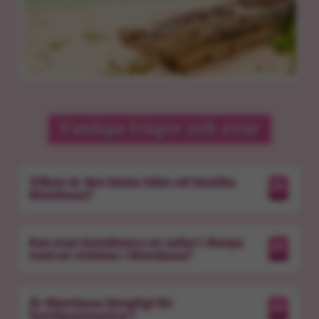
Vanliga frågor och svar
Vilken är den bästa tiden att besöka
Mombasa?
Kan man kombinera en safari i Kenya
med en vistelse i Mombasa?
Är Mombasa lämpligt för
familjesemestrar?