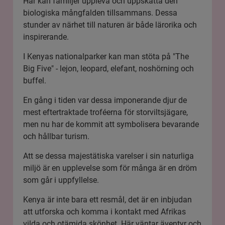
Här kan familjer uppleva och uppskatta den
biologiska mångfalden tillsammans. Dessa
stunder av närhet till naturen är både lärorika och
inspirerande.
I Kenyas nationalparker kan man stöta på "The
Big Five" - lejon, leopard, elefant, noshörning och
buffel.
En gång i tiden var dessa imponerande djur de
mest eftertraktade troféerna för storviltsjägare,
men nu har de kommit att symbolisera bevarande
och hållbar turism.
Att se dessa majestätiska varelser i sin naturliga
miljö är en upplevelse som för många är en dröm
som går i uppfyllelse.
Kenya är inte bara ett resmål, det är en inbjudan
att utforska och komma i kontakt med Afrikas
vilda och otämjda skönhet. Här väntar äventyr och