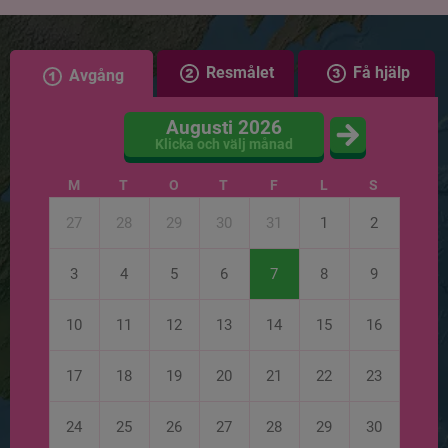
Resmålet
Få hjälp
Avgång
Augusti 2026
Klicka och välj månad
M
T
O
T
F
L
S
27
28
29
30
31
1
2
3
4
5
6
7
8
9
10
11
12
13
14
15
16
17
18
19
20
21
22
23
24
25
26
27
28
29
30