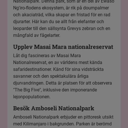
Nationalpark
. Denna park, som är en del av Ewaso
Ng'iro-flodens ekosystem, är rik på doumpalmer
och akaciaträd, vilka skapar en fristad för en rad
djurarter. Här kan du se allt från elefanter och
leoparder till den sällsynta Grevys zebran och en
mångfald av fågelarter.
Upplev Masai Mara nationalreservat
Låt dig fascineras av
Masai Mara
Nationalreservat
, en av världens mest kända
safaridestinationer. Känd för sina vidsträckta
savanner och den spektakulära årliga
djurvandringen. Detta är platsen för att observera
"The Big Five", inklusive den imponerande
lejonpopulationen.
Besök Amboseli Nationalpark
Amboseli Nationalpark
erbjuder en pittoresk utsikt
med Kilimanjaro i bakgrunden. Parken är berömd