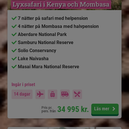
Lyxsafari i Kenya och Mombasa
7 nätter på safari med helpension
4 nätter på Mombasa med halvpension
Aberdare National Park
Samburu National Reserve
Solio Conservancy
Lake Naivasha
Masai Mara National Reserve
Ingår i priset
14 dagar
34 995
kr.
Pris pr.
Läs mer
pers. från