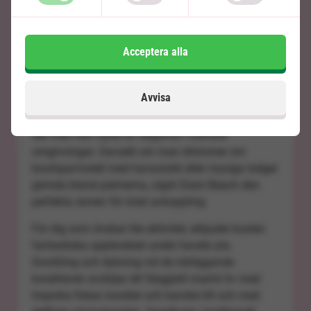
ett tropiskt paradis med kritvit sand, svajande
palmer och det azurblå Indiska oceanen så långt
ögat kan nå. Den breda stranden sträcker sig flera
Acceptera alla
kilometer och inbjuder till långa, lugna
promenader i vattenbrynet, medan tidvattnet sakta
drar sig tillbaka och lämnar små naturliga laguner.
Avvisa
Här råder en avslappnad och exklusiv atmosfär,
där man kan njuta av dagarna i fridfulla
omgivningar. Oavsett om man drömmer om
boutique-hotell med havsutsikt eller mysiga lodger
gömda bland palmerna, utgör Diani Beach den
perfekta ramen för total avkoppling.
För dig som önskar lite aktivitet, erbjuder kusten
fantastiska upplevelser under havets yta.
Snorkling och dykning vid de närliggande
korallreven avslöjar ett färgglatt marint liv med
tropiska fiskar, koraller och kanske till och med