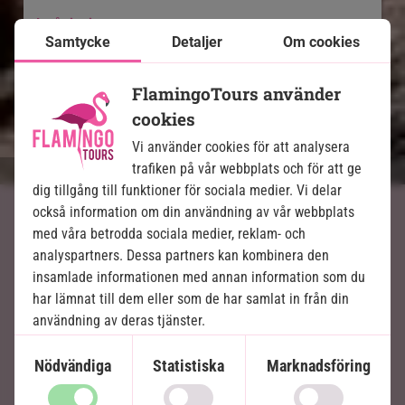
Ingår i priset
Samtycke
Detaljer
Om cookies
14 dagar
FlamingoTours använder
29 495
kr.
Pris pr.
Läs mer
pers. från
cookies
Vi använder cookies för att analysera
trafiken på vår webbplats och för att ge
dig tillgång till funktioner för sociala medier. Vi delar
också information om din användning av vår webbplats
med våra betrodda sociala medier, reklam- och
Avkoppling vid Mombasas
analyspartners. Dessa partners kan kombinera den
insamlade informationen med annan information som du
kust
har lämnat till dem eller som de har samlat in från din
Efter spänningen på savannen väntar Diani Beach
användning av deras tjänster.
med ett helt annat, men lika fascinerande
universum.
Nödvändiga
Statistiska
Marknadsföring
Diani Beach är en äkta juvel på Kenyas östkust –