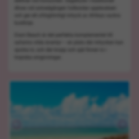
delfiner vid horisonten. Segelturer i traditionell
dhow vid solnedgången fullbordar upplevelsen
och ger ett oförglömligt intryck av Afrikas vackra
kustlinje.
Diani Beach är det perfekta komplementet till
safarins vilda äventyr – en plats där intrycken kan
sjunka in, och där kropp och själ finner ro i
tropiska omgivningar.