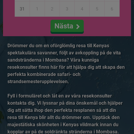
31
1
2
3
4
5
6
Nästa
Drömmer du om en oförglömlig resa till Kenyas
spektakulära savanner, följt av avkoppling på de vita
sandstränderna i Mombasa? Våra kunniga
resekonsulter finns här för att hjälpa dig att skapa den
perfekta kombinerade safari- och
strandsemesterupplevelsen.
Fyll i formuläret och låt en av våra resekonsulter
kontakta dig. Vi lyssnar på dina önskemål och hjälper
dig att sätta ihop den perfekta resplanen så att din
resa till Kenya blir allt du drömmer om. Upptäck den
majestätiska skönheten i Kenyas vildmark innan du
kopplar av på de soldränkta stränderna i Mombasa.