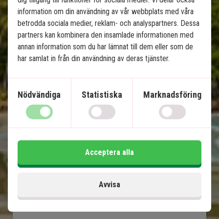
information om din användning av vår webbplats med våra
betrodda sociala medier, reklam- och analyspartners. Dessa
partners kan kombinera den insamlade informationen med
annan information som du har lämnat till dem eller som de
Balis höjdpunkter & 
har samlat in från din användning av deras tjänster.
strandsemester på Nusa 
Lembongan
Nödvändiga
Statistiska
Marknadsföring
8 nätters rundresa - Ubud, Lovina och Sanur
3 nätters strandsemester på Nusa
Lembongan
Privat chaufför/guide
Acceptera alla
4-stjärniga hotell med pool
Tempel, risterrasser och lavastränder
Avvisa
Ö-stämning, paradisstränder och snorkling
Många upplevelser ingår