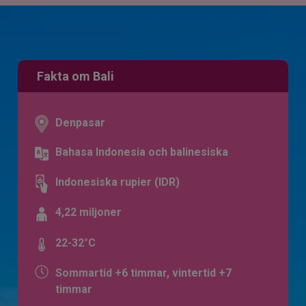
Fakta om Bali
Denpasar
Bahasa Indonesia och balinesiska
Indonesiska rupier (IDR)
4,22 miljoner
22-32°C
Sommartid +6 timmar, vintertid +7
timmar