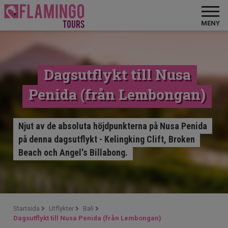
MENY
Dagsutflykt till Nusa
Penida (från Lembongan)
Njut av de absoluta höjdpunkterna på Nusa Penida
på denna dagsutflykt - Kelingking Clift, Broken
Beach och Angel's Billabong.
Startsida
Utflykter
Bali
Dagsutflykt till Nusa Penida (från Lembongan)