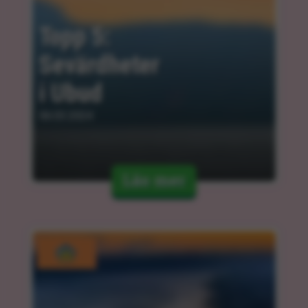
Topp 5: 
Sevärdheter 
i Ubud
06.03.2024
Läs mer