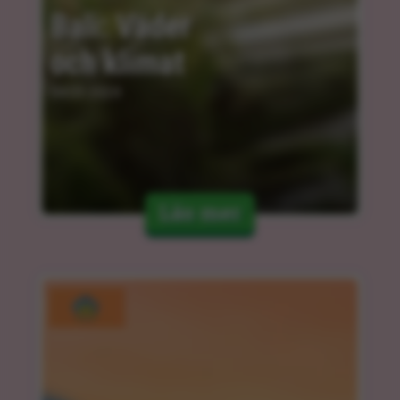
Bali: Väder 
och klimat
04.03.2024
Läs mer