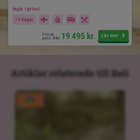
Ingår i priset
14 dagar
19 495
kr.
Pris pr.
Läs mer
pers. från
Artiklar relaterade till Bali