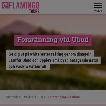
MENY
Forsränning vid Ubud
Ge dig ut på white water rafting genom djungeln
utanför Ubud och upplev små byar, betagande natur
och vackra vattenfall.
Startsida
Utflykter
Bali
Forsränning vid Ubud