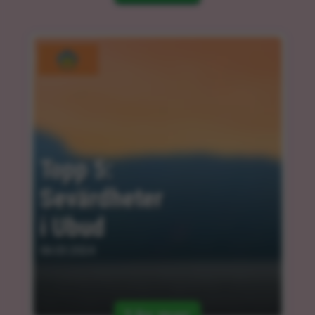
Topp 5: 
Sevärdheter 
i Ubud
06.03.2024