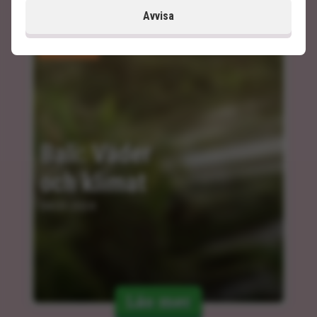
Avvisa
Bali: Väder 
och klimat
04.03.2024
Läs mer