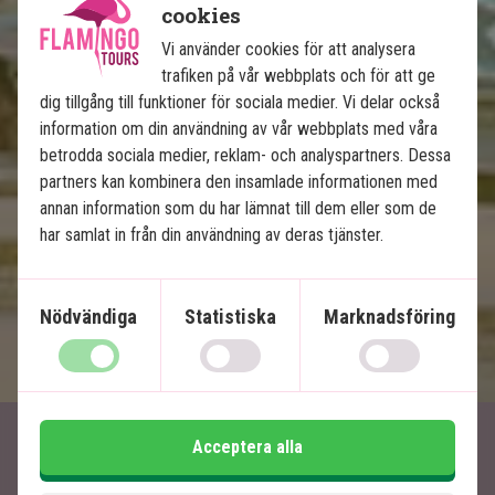
cookies
Lembongan
Privat chaufför/guide
Vi använder cookies för att analysera
trafiken på vår webbplats och för att ge
4-stjärniga hotell med pool
dig tillgång till funktioner för sociala medier. Vi delar också
Tempel, risterrasser och lavastränder
information om din användning av vår webbplats med våra
Ö-stämning, paradisstränder och snorkling
betrodda sociala medier, reklam- och analyspartners. Dessa
Många upplevelser ingår
partners kan kombinera den insamlade informationen med
annan information som du har lämnat till dem eller som de
har samlat in från din användning av deras tjänster.
Ingår i priset
14 dagar
Nödvändiga
Statistiska
Marknadsföring
19 495
kr.
Pris pr.
Läs mer
pers. från
Acceptera alla
Artiklar relaterade till Bali