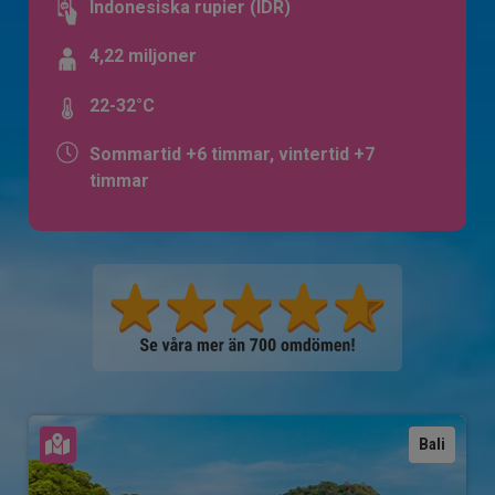
Indonesiska rupier (IDR)
4,22 miljoner
22-32°C
Sommartid +6 timmar, vintertid +7
timmar
Se karta
Bali