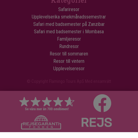
Kategorier
Safariresor
Upplevelserika smekmånadssemestrar
Safari med badsemester på Zanzibar
Safari med badsemester i Mombasa
Familjeresor
Rundresor
Resor till sommaren
Resor till vintern
Upplevelseresor
© Copyright Flamingo Tours ApS Med ensamrätt