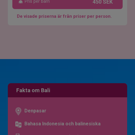
Pris per barn
450 SEK
De visade priserna är från priser per person.
Fakta om Bali
Denpasar
Bahasa Indonesia och balinesiska