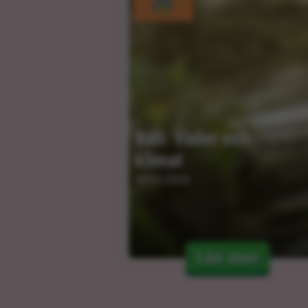
Bali: Väder och 
klimat
04.03.2024
Läs mer