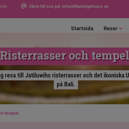
 nr.
Skriv till oss på:
info@flamingotours.se
Startsida
Resor
Risterrasser och tempe
g resa till Jatiluwihs risterrasser och det ikoniska
på Bali.
ch tempel