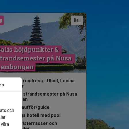
Se karta
Bali
alis höjdpunkter & 
trandsemester på Nusa 
Lembongan
8 nätters rundresa - Ubud, Lovina
es
och Sanur
3 nätters strandsemester på Nusa
Lembongan
Privat chaufför/guide
lats och
4-stjärniga hotell med pool
elar
Tempel, risterrasser och
 våra
lavastränder