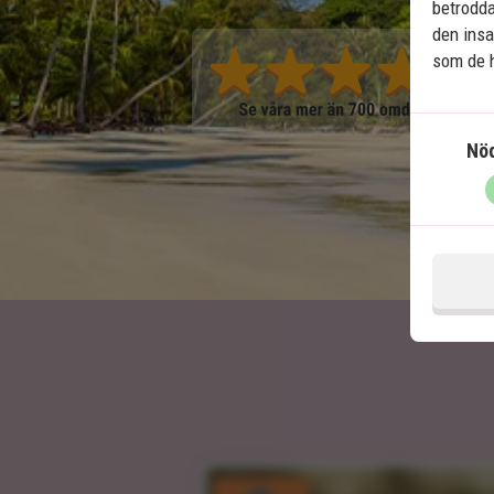
betrodda
den insa
som de h
Nö