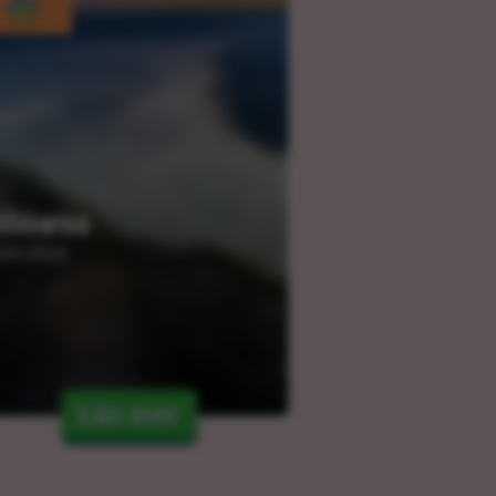
iliöarna
.03.2024
Läs mer