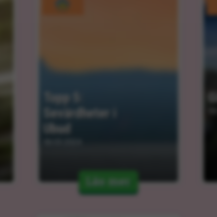
Topp 5: 
G
Sevärdheter i 
06
Ubud
06.03.2024
Läs mer