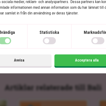
 sociala medier, reklam- och analyspartners. Dessa partners kan k
Många aktivitetsmöjligheter
mlade informationen med annan information som du har lämnat till 
ar samlat in från din användning av deras tjänster.
Ingår i priset
In
dvändiga
Statistiska
Marknadsför
14 dagar
Pris pr.
18 495
kr.
Läs mer
pers. från
Avvisa
Acceptera alla
Artiklar relaterade till Bali