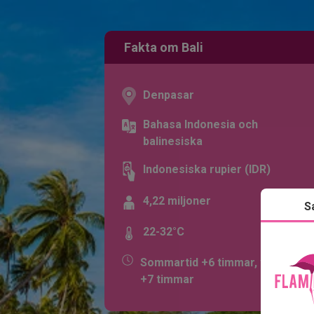
Fakta om Bali
Denpasar
Bahasa Indonesia och
balinesiska
Indonesiska rupier (IDR)
4,22 miljoner
S
22-32°C
Sommartid +6 timmar, vintertid
+7 timmar