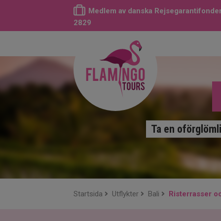
Medlem av danska Rejsegarantifonden
2829
Ta en oförglömli
Startsida
Utflykter
Bali
Risterrasser o