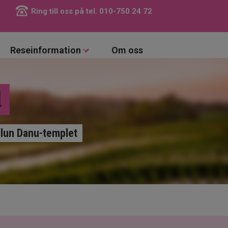
Ring till oss på tel.
010-750 24 72
Reseinformation
Om oss
l
 Ulun Danu-templet