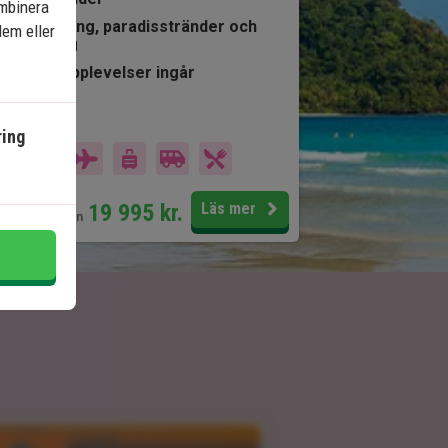
ombinera
Ö-stämning, paradisstränder och
dem eller
snorkling
Många upplevelser ingår
går i priset
ing
14 dagar
Pris pr.
19 995
kr.
Läs mer
pers. från