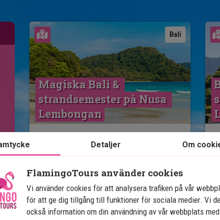
Se karta
Bali
Magiska Bali & 
B
strandsemester på Nusa 
s
Lembongan
7 nätter på Bali i Ubud och Nusa Dua
amtycke
Detaljer
Om cooki
4 nätters ö-semester på Nusa
Lembongan
FlamingoTours använder cookies
4-stjärniga hotell med pool
Vi använder cookies för att analysera trafiken på vår webbp
Tempel, risfält, natur och kultur
för att ge dig tillgång till funktioner för sociala medier. Vi d
Möjlighet till snorkling
också information om din användning av vår webbplats med
Ö-atmosfär och underbara stränder