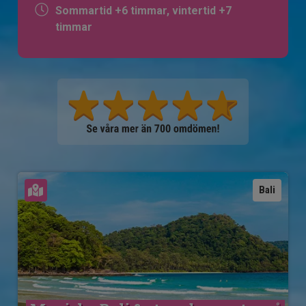
Sommartid +6 timmar, vintertid +7
timmar
Se karta
Bali