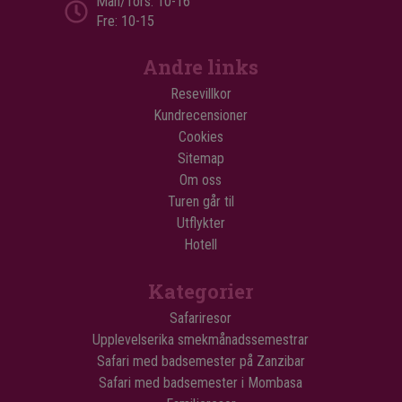
Mån/Tors: 10-16
Fre: 10-15
Andre links
Resevillkor
Kundrecensioner
Cookies
Sitemap
Om oss
Turen går til
Utflykter
Hotell
Kategorier
Safariresor
Upplevelserika smekmånadssemestrar
Safari med badsemester på Zanzibar
Safari med badsemester i Mombasa