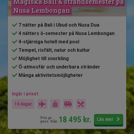
Magiska Bali & strandsemester på 
Nusa Lembongan
7 nätter på Bali i Ubud och Nusa Dua
4 nätters ö-semester på Nusa Lembongan
4-stjärniga hotell med pool
Tempel, risfält, natur och kultur
Möjlighet till snorkling
Ö-atmosfär och underbara stränder
Många aktivitetsmöjligheter
Ingår i priset
14 dagar
18 495
kr.
Pris pr.
Läs mer
pers. från