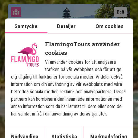
Se karta
Bali
Samtycke
Detaljer
Om cookies
FlamingoTours använder
cookies
Balis höjdpunkter & 
Vi använder cookies för att analysera
strandsemester på Nusa 
trafiken på vår webbplats och för att ge
Lembongan
dig tillgång till funktioner för sociala medier. Vi delar också
information om din användning av vår webbplats med våra
8 nätters rundresa - Ubud, Lovina och Sanur
betrodda sociala medier, reklam- och analyspartners. Dessa
3 nätters strandsemester på Nusa
partners kan kombinera den insamlade informationen med
Lembongan
annan information som du har lämnat till dem eller som de
Privat chaufför/guide
har samlat in från din användning av deras tjänster.
4-stjärniga hotell med pool
Tempel, risterrasser och lavastränder
Nödvändiga
Statistiska
Marknadsföring