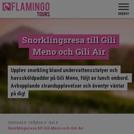
MENY
Snorklingsresa till Gili
Meno och Gili Air
Upplev snorkling bland undervattensstatyer och
havssköldpaddor på Gili Meno, följt av lunch ombord.
Avkopplande strandupplevelser och äventyr väntar
på dig!
Startsida
Utflykter
Bali
Snorklingsresa till Gili Meno och Gili Air