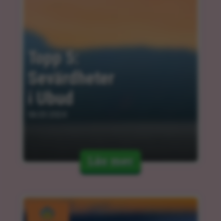
Topp 5: 
Sevärdheter 
i Ubud
06.03.2024
Läs mer