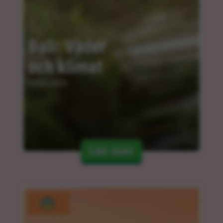
Bali: Väder 
och klimat
04.03.2024
Läs mer